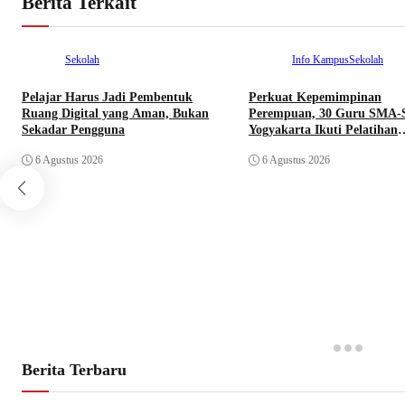
Berita Terkait
Sekolah
Info Kampus
Sekolah
Pelajar Harus Jadi Pembentuk
Perkuat Kepemimpinan
Ruang Digital yang Aman, Bukan
Perempuan, 30 Guru SMA-
Sekadar Pengguna
Yogyakarta Ikuti Pelatihan
Kepemimpinan
6 Agustus 2026
6 Agustus 2026
Berita Terbaru