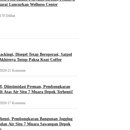
Barat Luncurkan Wellness Center
178 Dilihat
ckingi, Disegel Tetap Beroperasi, Satpol
khirnya Tutup Paksa Koat Coffee
 2026
•
21 Komentar
, Diintimidasi Preman, Pembongkaran
i Atas Air Situ 7 Muara Depok Terhenti!
 2026
•
17 Komentar
rhenti, Pembongkaran Bangunan Jogging
adan Air Situ 7 Muara Sawangan Depok
n