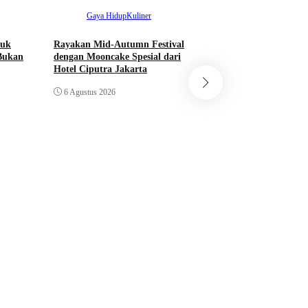
Gaya Hidup
Kuliner
tuk
Rayakan Mid-Autumn Festival
Bukan
dengan Mooncake Spesial dari
Hotel Ciputra Jakarta
Ekonomi
Nasio
6 Agustus 2026
Bupati Bogor Rudi
Meresmikan Pasar 
Jadi Pasar Hewan T
6 Agustus 2026