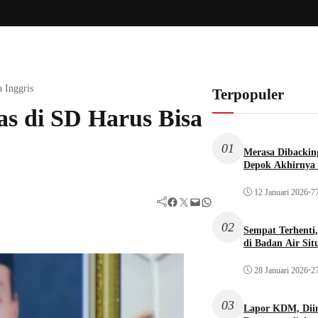
 Inggris
Terpopuler
s di SD Harus Bisa
01
Merasa Dibacking
Depok Akhirnya 
12 Januari 2026
•
77
Facebook
Twitter
Mail
WhatsApp
02
Sempat Terhenti
di Badan Air Si
28 Januari 2026
•
27
03
Lapor KDM, Dii