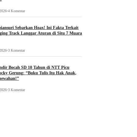
 2026
•
4 Komentar
ansuri Sebarkan Hoax! Ini Fakta Terkait
ging Track Langgar Aturan di Situ 7 Muara
 2026
•
3 Komentar
ndir Bocah SD 10 Tahun di NTT Picu
ocky Gerung: “Buku Tulis Itu Hak Anak,
mewahan!”
 2026
•
3 Komentar