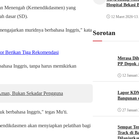
Hospital Bekasi 
 dan Menengah (Kemendikdasmen) yang
ah dasar (SD).
12 Maret 2026
•
13.
 mengajarkan muridnya berbahasa Inggris," kata
Sorotan
or Berikan Tiga Rekomendasi
Merasa Diba
PP Depok A
ahasa Inggris, tanpa harus memikirkan
12 Januari
Lapor KDM
g Aman, Bukan Sekadar Pengguna
Bangunan d
27 Januari
k berbahasa Inggris," tegas Mu'ti.
mendikdasmen akan menyiapkan pelatihan bagi
Sempat Te
Track di B
Dilanjutka