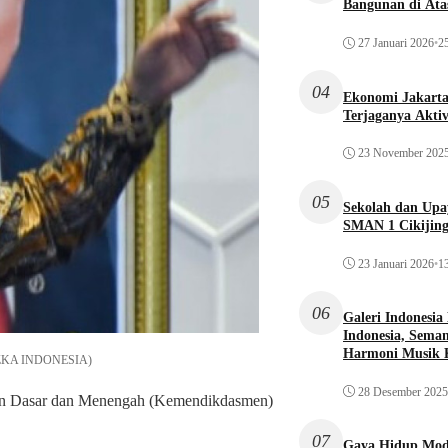
Bangunan di Atas
27 Januari 2026
•
25
04
Ekonomi Jakarta 
Terjaganya Akti
23 November 202
05
Sekolah dan Up
SMAN 1 Cikijin
23 Januari 2026
•
13
06
Galeri Indonesia
Indonesia, Seman
Harmoni Musik 
RUZKA INDONESIA)
28 Desember 2025
n Dasar dan Menengah (Kemendikdasmen)
07
Gaya Hidup Mode