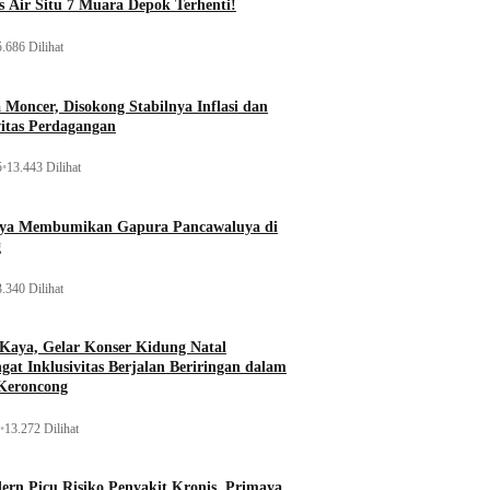
 Air Situ 7 Muara Depok Terhenti!
.686 Dilihat
Moncer, Disokong Stabilnya Inflasi dan
vitas Perdagangan
5
•
13.443 Dilihat
aya Membumikan Gapura Pancawaluya di
g
.340 Dilihat
 Kaya, Gelar Konser Kidung Natal
gat Inklusivitas Berjalan Beriringan dalam
Keroncong
•
13.272 Dilihat
rn Picu Risiko Penyakit Kronis, Primaya