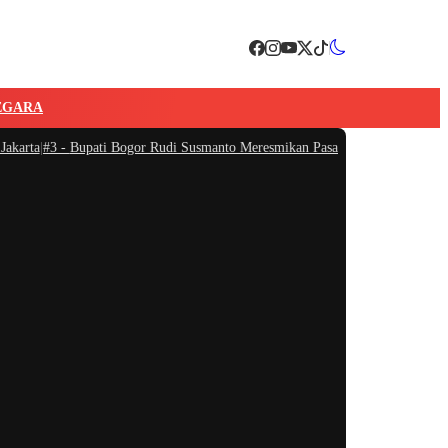
EGARA
rta
|
#3 -
Bupati Bogor Rudi Susmanto Meresmikan Pasar Hewan Jonggol, Jadi P