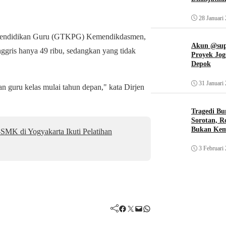
28 Januari
n Pendidikan Guru (GTKPG) Kemendikdasmen,
Akun @supi
gris hanya 49 ribu, sedangkan yang tidak
Proyek Jog
Depok
31 Januari
an guru kelas mulai tahun depan," kata Dirjen
Tragedi Bu
Sorotan, R
Bukan Ke
MK di Yogyakarta Ikuti Pelatihan
3 Februari
Facebook
Twitter
Mail
WhatsApp