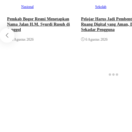
Nasional
Sekolah
Pemkab Bogor Resmi Menetapkan
Pelajar Harus Jadi Pemben
Nama Jalan H.M. Syurdi Rusuh di
Ruang Digital yang Aman, 
Jonggol
Sekadar Pengguna
6 Agustus 2026
6 Agustus 2026