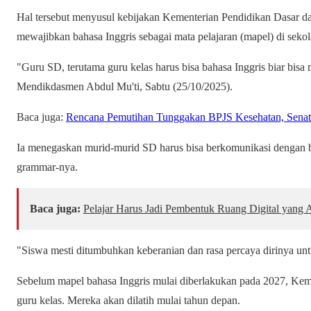
Hal tersebut menyusul kebijakan Kementerian Pendidikan Dasar
mewajibkan bahasa Inggris sebagai mata pelajaran (mapel) di sekol
"Guru SD, terutama guru kelas harus bisa bahasa Inggris biar bisa
Mendikdasmen Abdul Mu'ti, Sabtu (25/10/2025).
Baca juga:
Rencana Pemutihan Tunggakan BPJS Kesehatan, Senat
Ia menegaskan murid-murid SD harus bisa berkomunikasi dengan b
grammar-nya.
Baca juga:
Pelajar Harus Jadi Pembentuk Ruang Digital yan
"Siswa mesti ditumbuhkan keberanian dan rasa percaya dirinya untu
Sebelum mapel bahasa Inggris mulai diberlakukan pada 2027, Ke
guru kelas. Mereka akan dilatih mulai tahun depan.