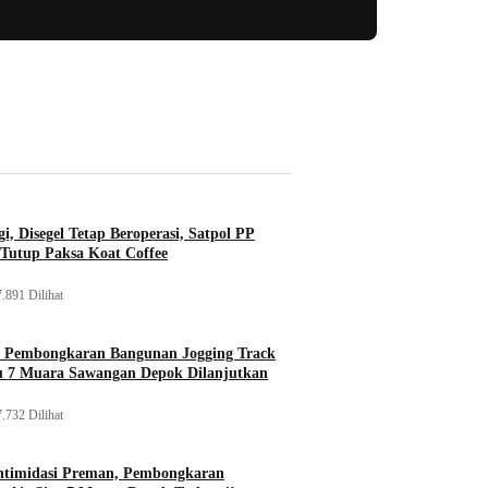
i, Disegel Tetap Beroperasi, Satpol PP
Tutup Paksa Koat Coffee
.891 Dilihat
, Pembongkaran Bangunan Jogging Track
tu 7 Muara Sawangan Depok Dilanjutkan
.732 Dilihat
ntimidasi Preman, Pembongkaran