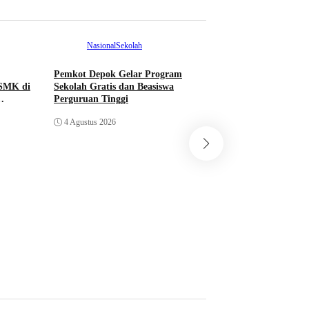
Nasional
Sekolah
Pemkot Depok Gelar Program
SMK di
Sekolah Gratis dan Beasiswa
Perguruan Tinggi
4 Agustus 2026
Sekolah
53 Pelajar Indonesi
Duta Bangsa ke 15
Program AFS & 
1 Agustus 2026