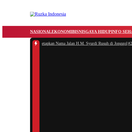
NASIONAL
EKONOMI
BISNIS
GAYA HIDUP
INFO SEH
b Bogor Resmi Menetapkan Nama Jalan H.M. Syurdi Rusuh di Jonggol
|
#2 -
R