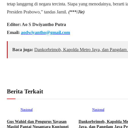
tetap langgeng di negara tercinta. Siapa yang menodainya, berarti 
Presiden Prabowo,” tandas Jamil.
(***/Jie)
Editor: Ao S Dwiyantho Putra
Email:
aodwiyantho@gmail.com
Baca juga:
Dankorbrimob, Kapolda Metro Jaya, dan Pangdam J
Berita Terkait
Nasional
Nasional
Gus Wahid dan Pengurus Yayasan
Dankorbrimob, Kapolda Me
Masjid Pantai Nusantara Kunjungi
Jaya, dan Pangdam Jaya Pe