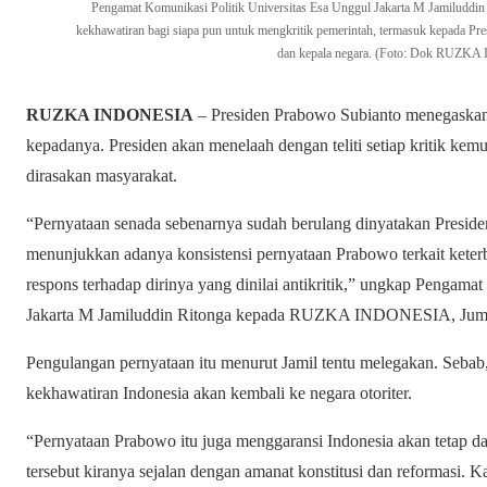
Pengamat Komunikasi Politik Universitas Esa Unggul Jakarta M Jamiluddin
kekhawatiran bagi siapa pun untuk mengkritik pemerintah, termasuk kepada Pr
dan kepala negara. (Foto: Dok RUZK
RUZKA INDONESIA
– Presiden Prabowo Subianto menegaskan t
kepadanya. Presiden akan menelaah dengan teliti setiap kritik ke
dirasakan masyarakat.
“Pernyataan senada sebenarnya sudah berulang dinyatakan Preside
menunjukkan adanya konsistensi pernyataan Prabowo terkait keterbu
respons terhadap dirinya yang dinilai antikritik,” ungkap Pengama
Jakarta M Jamiluddin Ritonga kepada RUZKA INDONESIA, Juma
Pengulangan pernyataan itu menurut Jamil tentu melegakan. Sebab
kekhawatiran Indonesia akan kembali ke negara otoriter.
“Pernyataan Prabowo itu juga menggaransi Indonesia akan tetap 
tersebut kiranya sejalan dengan amanat konstitusi dan reformasi. Ka