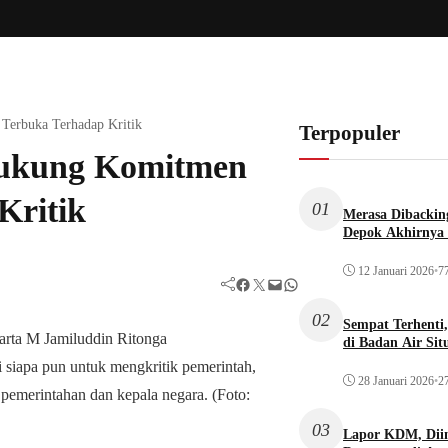
Terbuka Terhadap Kritik
Terpopuler
Dukung Komitmen
Kritik
01
Merasa Dibacking
Depok Akhirnya 
12 Januari 2026
•
77
Facebook
Twitter
Mail
WhatsApp
02
Sempat Terhenti
di Badan Air Si
28 Januari 2026
•
27
03
Lapor KDM, Dii