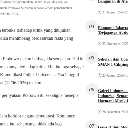
Bangunan di Atas
 Ritonga mengemukakan, seharusnya tidak ada lagi
esiden Prabowo Subianto sebagai kepala pemerintahan
27 Januari 2026
•
25
A INDONESIA)
04
Ekonomi Jakarta 
erbuka terhadap kritik yang ditujukan
Terjaganya Akti
mudian menimbang berdasarkan fakta yang
23 November 202
05
n Prabowo dalam berbagai kesempatan. Hal itu
Sekolah dan Up
SMAN 1 Cikijin
kaannya terhadap kritik. Hal itu juga sebagai
t Komunikasi Politik Universitas Esa Unggul
23 Januari 2026
•
13
t (12/06/2026) malam.
06
Galeri Indonesia
, pernyataan Prabowo itu sekaligus menepis
Indonesia, Seman
Harmoni Musik 
28 Desember 2025
dalam koridor negara demokrasi. Komitmen
rena itu, seharusnya tidak ada lagi
07
Gaya Hidup Mode