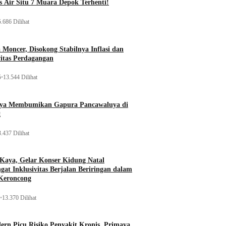
 Air Situ 7 Muara Depok Terhenti!
.686 Dilihat
Moncer, Disokong Stabilnya Inflasi dan
vitas Perdagangan
5
•
13.544 Dilihat
aya Membumikan Gapura Pancawaluya di
g
.437 Dilihat
 Kaya, Gelar Konser Kidung Natal
gat Inklusivitas Berjalan Beriringan dalam
Keroncong
•
13.370 Dilihat
rn Picu Risiko Penyakit Kronis, Primaya