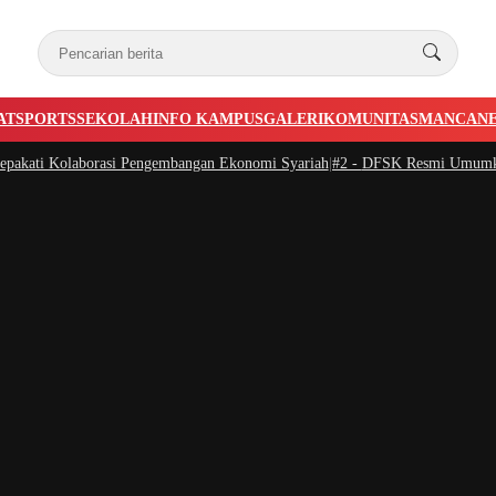
AT
SPORTS
SEKOLAH
INFO KAMPUS
GALERI
KOMUNITAS
MANCAN
kati Kolaborasi Pengembangan Ekonomi Syariah
|
#2 -
DFSK Resmi Umumkan Har