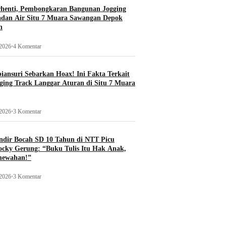
rhenti, Pembongkaran Bangunan Jogging
adan Air Situ 7 Muara Sawangan Depok
n
 2026
•
4 Komentar
ansuri Sebarkan Hoax! Ini Fakta Terkait
ging Track Langgar Aturan di Situ 7 Muara
 2026
•
3 Komentar
ndir Bocah SD 10 Tahun di NTT Picu
ocky Gerung: “Buku Tulis Itu Hak Anak,
mewahan!”
 2026
•
3 Komentar
l