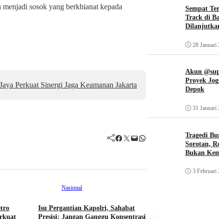
ia menjadi sosok yang berkhianat kepada
Sempat Te
Track di B
Dilanjutka
28 Januari
Akun @supi
Proyek Jog
aya Perkuat Sinergi Jaga Keamanan Jakarta
Depok
31 Januari
Tragedi Bu
Facebook
Twitter
Mail
WhatsApp
Sorotan, R
Bukan Ke
3 Februari
Nasional
tro
Isu Pergantian Kapolri, Sahabat
Kolom
Nasiona
rkuat
Presisi: Jangan Ganggu Konsentrasi