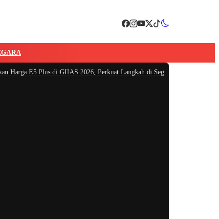
EGARA
ga E5 Plus di GIIAS 2026, Perkuat Langkah di Segmen SUV Plug-inHybri