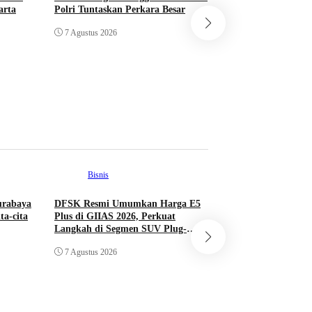
arta
Polri Tuntaskan Perkara Besar
Saatnya Laksama
Ali Memimpin TNI
7 Agustus 2026
Keseimbangan Polit
Antarmatra
7 Agustus 2026
Bisnis
urabaya
DFSK Resmi Umumkan Harga E5
Teknologi
ta-cita
Plus di GIIAS 2026, Perkuat
Langkah di Segmen SUV Plug-
Indonesia Bangun 
inHybrid
Terbesar di ASEAN,
7 Agustus 2026
GW di Batang Jate
7 Agustus 2026