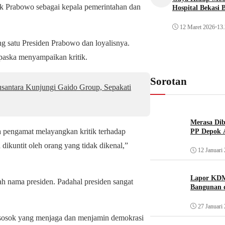
uk Prabowo sebagai kepala pemerintahan dan
Hospital Bekasi 
12 Maret 2026
•
13.
g satu Presiden Prabowo dan loyalisnya.
 paska menyampaikan kritik.
Sorotan
santara Kunjungi Gaido Group, Sepakati
Merasa Diba
a pengamat melayangkan kritik terhadap
PP Depok A
 dikuntit oleh orang yang tidak dikenal,”
12 Januari
Lapor KDM
alah nama presiden. Padahal presiden sangat
Bangunan d
27 Januari
 sosok yang menjaga dan menjamin demokrasi