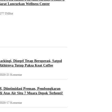
Barat Luncurkan Wellness Center
277 Dilihat
ckingi, Disegel Tetap Beroperasi, Satpol
khirnya Tutup Paksa Koat Coffee
 2026
•
21 Komentar
, Diintimidasi Preman, Pembongkaran
i Atas Air Situ 7 Muara Depok Terhenti!
 2026
•
17 Komentar