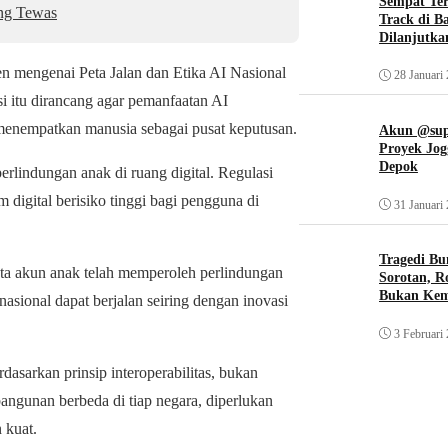
Sempat Te
ang Tewas
Track di B
Dilanjutka
en mengenai Peta Jalan dan Etika AI Nasional
28 Januari
si itu dirancang agar pemanfaatan AI
 menempatkan manusia sebagai pusat keputusan.
Akun @supi
Proyek Jog
Depok
lindungan anak di ruang digital. Regulasi
 digital berisiko tinggi bagi pengguna di
31 Januari
Tragedi Bu
uta akun anak telah memperoleh perlindungan
Sorotan, R
Bukan Ke
asional dapat berjalan seiring dengan inovasi
3 Februari
dasarkan prinsip interoperabilitas, bukan
ngunan berbeda di tiap negara, diperlukan
 kuat.