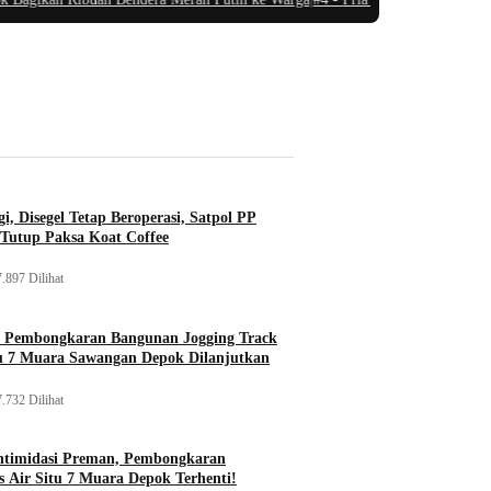
i, Disegel Tetap Beroperasi, Satpol PP
Tutup Paksa Koat Coffee
.897 Dilihat
, Pembongkaran Bangunan Jogging Track
tu 7 Muara Sawangan Depok Dilanjutkan
.732 Dilihat
ntimidasi Preman, Pembongkaran
 Air Situ 7 Muara Depok Terhenti!