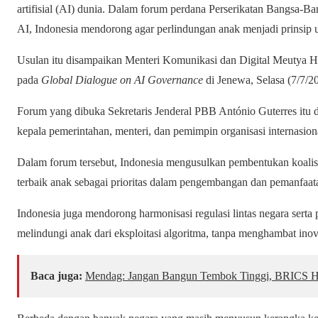
artifisial (AI) dunia. Dalam forum perdana Perserikatan Bangsa-
AI, Indonesia mendorong agar perlindungan anak menjadi prinsip 
Usulan itu disampaikan Menteri Komunikasi dan Digital Meutya H
pada
Global Dialogue on AI Governance
di Jenewa, Selasa (7/7/2
Forum yang dibuka Sekretaris Jenderal PBB António Guterres itu 
kepala pemerintahan, menteri, dan pemimpin organisasi internasion
Dalam forum tersebut, Indonesia mengusulkan pembentukan koali
terbaik anak sebagai prioritas dalam pengembangan dan pemanfaat
Indonesia juga mendorong harmonisasi regulasi lintas negara sert
melindungi anak dari eksploitasi algoritma, tanpa menghambat inova
Baca juga:
Mendag: Jangan Bangun Tembok Tinggi, BRICS Ha