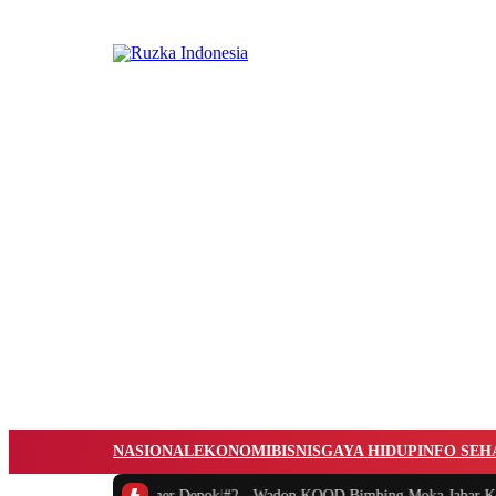
NASIONAL
EKONOMI
BISNIS
GAYA HIDUP
INFO SEH
ar Diajak Kenali Kuliner Depok
|
#2 -
Wadon KOOD Bimbing Moka Jabar Kenali