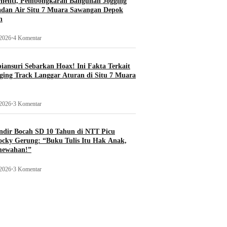
rhenti, Pembongkaran Bangunan Jogging
adan Air Situ 7 Muara Sawangan Depok
n
 2026
•
4 Komentar
ansuri Sebarkan Hoax! Ini Fakta Terkait
ging Track Langgar Aturan di Situ 7 Muara
 2026
•
3 Komentar
ndir Bocah SD 10 Tahun di NTT Picu
ocky Gerung: “Buku Tulis Itu Hak Anak,
mewahan!”
 2026
•
3 Komentar