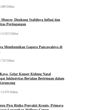
.688 Dilihat
Moncer, Disokong Stabilnya Inflasi dan
vitas Perdagangan
5
•
13.823 Dilihat
aya Membumikan Gapura Pancawaluya di
g
.720 Dilihat
 Kaya, Gelar Konser Kidung Natal
gat Inklusivitas Berjalan Beriringan dalam
Keroncong
•
13.670 Dilihat
rn Picu Risiko Penyakit Kronis, Primaya
Barat Luncurkan Wellness Center