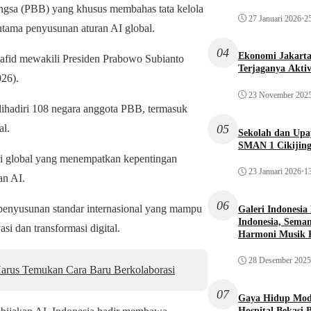
Bangsa (PBB) yang khusus membahas tata kelola
27 Januari 2026
•
25
utama penyusunan aturan AI global.
04
Ekonomi Jakarta 
afid mewakili Presiden Prabowo Subianto
Terjaganya Akti
026).
23 November 202
dihadiri 108 negara anggota PBB, termasuk
05
al.
Sekolah dan Up
SMAN 1 Cikijin
si global yang menempatkan kepentingan
23 Januari 2026
•
13
an AI.
06
a penyusunan standar internasional yang mampu
Galeri Indonesia
Indonesia, Seman
si dan transformasi digital.
Harmoni Musik 
28 Desember 2025
rus Temukan Cara Baru Berkolaborasi
07
Gaya Hidup Mode
Hospital Bekasi 