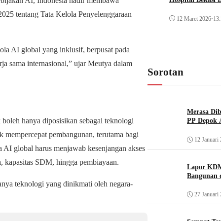
bijakan AI, Indonesia hadir membawa
2025 tentang Tata Kelola Penyelenggaraan
12 Maret 2026
•
13.
la AI global yang inklusif, berpusat pada
rja sama internasional,” ujar Meutya dalam
Sorotan
Merasa Diba
oleh hanya diposisikan sebagai teknologi
PP Depok A
tuk mempercepat pembangunan, terutama bagi
12 Januari
la AI global harus menjawab kesenjangan akses
data, kapasitas SDM, hingga pembiayaan.
Lapor KDM
Bangunan d
nya teknologi yang dinikmati oleh negara-
27 Januari