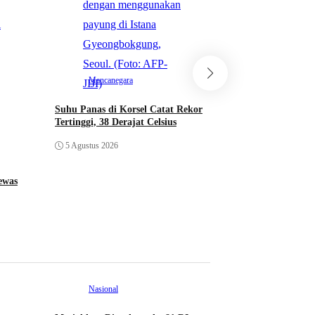
Gempa di Jepang T
Orang, Ribuan Men
Listrik Terputus
3 Agustus 2026
Mancanegara
Suhu Panas di Korsel Catat Rekor
Tertinggi, 38 Derajat Celsius
5 Agustus 2026
ewas
Nasional