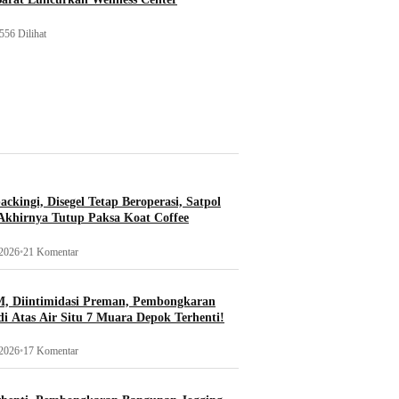
556 Dilihat
ckingi, Disegel Tetap Beroperasi, Satpol
khirnya Tutup Paksa Koat Coffee
 2026
•
21 Komentar
, Diintimidasi Preman, Pembongkaran
i Atas Air Situ 7 Muara Depok Terhenti!
 2026
•
17 Komentar