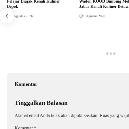
Pelajar Diajak Kenali Kuliner
Wadon KOOD Bimbing Mo
Depok
Jabar Kenali Kuliner Betaw
9 Agustus 2026
9 Agustus 2026
Komentar
Tinggalkan Balasan
Alamat email Anda tidak akan dipublikasikan.
Ruas yang waji
Komentar
*