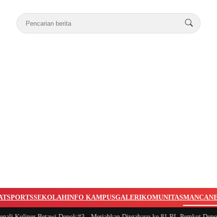
AT
SPORTS
SEKOLAH
INFO KAMPUS
GALERI
KOMUNITAS
MANCAN
 Kuliner Betawi Depok
|
#3 -
Meriahkan Dirgahayu ke 81 RI, Pemkot Depok Ba