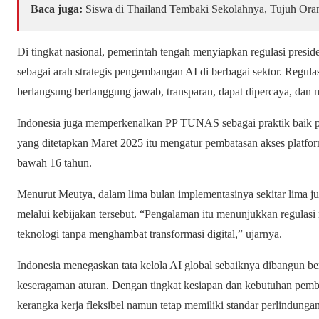
Baca juga:
Siswa di Thailand Tembaki Sekolahnya, Tujuh Or
Di tingkat nasional, pemerintah tengah menyiapkan regulasi presid
sebagai arah strategis pengembangan AI di berbagai sektor. Regula
berlangsung bertanggung jawab, transparan, dapat dipercaya, dan
Indonesia juga memperkenalkan PP TUNAS sebagai praktik baik per
yang ditetapkan Maret 2025 itu mengatur pembatasan akses platform
bawah 16 tahun.
Menurut Meutya, dalam lima bulan implementasinya sekitar lima j
melalui kebijakan tersebut. “Pengalaman itu menunjukkan regulasi n
teknologi tanpa menghambat transformasi digital,” ujarnya.
Indonesia menegaskan tata kelola AI global sebaiknya dibangun ber
keseragaman aturan. Dengan tingkat kesiapan dan kebutuhan pemba
kerangka kerja fleksibel namun tetap memiliki standar perlindungan