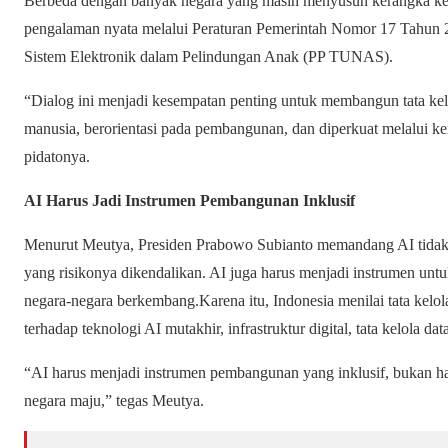
Berbeda dengan banyak negara yang masih menyusun kerangka ke
pengalaman nyata melalui Peraturan Pemerintah Nomor 17 Tahun 
Sistem Elektronik dalam Pelindungan Anak (PP TUNAS).
“Dialog ini menjadi kesempatan penting untuk membangun tata kelo
manusia, berorientasi pada pembangunan, dan diperkuat melalui ke
pidatonya.
AI Harus Jadi Instrumen Pembangunan Inklusif
Menurut Meutya, Presiden Prabowo Subianto memandang AI tidak b
yang risikonya dikendalikan. AI juga harus menjadi instrumen un
negara-negara berkembang.Karena itu, Indonesia menilai tata kelo
terhadap teknologi AI mutakhir, infrastruktur digital, tata kelola 
“AI harus menjadi instrumen pembangunan yang inklusif, bukan ha
negara maju,” tegas Meutya.