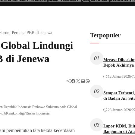
 Forum Perdana PBB di Jenewa
Terpopuler
 Global Lindungi
 di Jenewa
01
Merasa Dibacking
Depok Akhirnya 
12 Januari 2026
•
77
Facebook
Twitter
Mail
WhatsApp
02
Sempat Terhenti
di Badan Air Si
en Republik Indonesia Prabowo Subianto pada Global
28 Januari 2026
•
27
Foto:bKemkomdigi/Ruzka Indonesia
03
Lapor KDM, Dii
lam pembentukan tata kelola kecerdasan
Bangunan di Atas