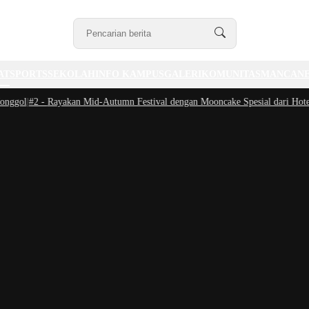
AT
SPORTS
SEKOLAH
INFO KAMPUS
GALERI
KOMUNITAS
MANCAN
ol
|
#2 -
Rayakan Mid-Autumn Festival dengan Mooncake Spesial dari Hotel Cipu