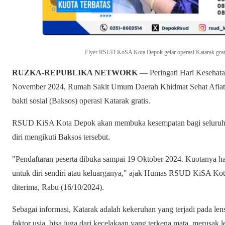
Flyer RSUD KoSA Kota Depok gelar operasi Katarak grati
RUZKA-REPUBLIKA NETWORK
— Peringati Hari Kesehata
November 2024, Rumah Sakit Umum Daerah Khidmat Sehat Afia
bakti sosial (Baksos) operasi Katarak gratis.
RSUD KiSA Kota Depok akan membuka kesempatan bagi seluruh 
diri mengikuti Baksos tersebut.
"Pendaftaran peserta dibuka sampai 19 Oktober 2024. Kuotanya han
untuk diri sendiri atau keluarganya," ajak Humas RSUD KiSA Ko
diterima, Rabu (16/10/2024).
Sebagai informasi, Katarak adalah kekeruhan yang terjadi pada len
faktor usia, bisa juga dari kecelakaan yang terkena mata, merusak l