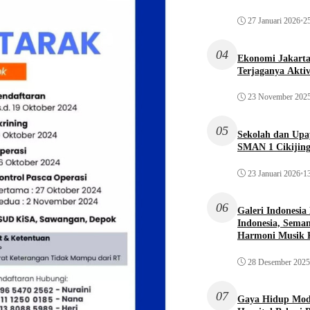
27 Januari 2026
•
25
04
Ekonomi Jakarta 
Terjaganya Akti
23 November 202
05
Sekolah dan Up
SMAN 1 Cikijin
23 Januari 2026
•
13
06
Galeri Indonesia
Indonesia, Seman
Harmoni Musik 
28 Desember 2025
07
Gaya Hidup Mode