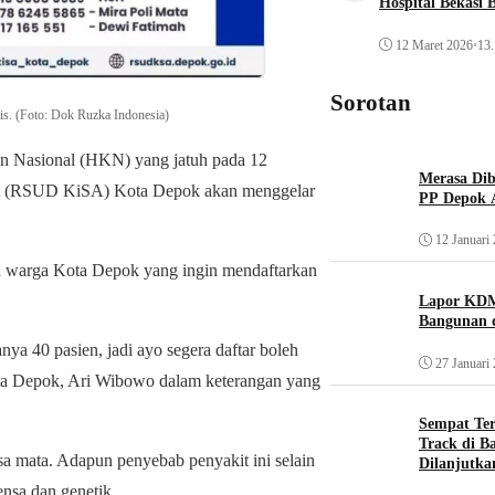
Hospital Bekasi 
12 Maret 2026
•
13.
Sorotan
s. (Foto: Dok Ruzka Indonesia)
n Nasional (HKN) yang jatuh pada 12
Merasa Diba
t (RSUD KiSA) Kota Depok akan menggelar
PP Depok A
12 Januari
warga Kota Depok yang ingin mendaftarkan
Lapor KDM
Bangunan d
ya 40 pasien, jadi ayo segera daftar boleh
27 Januari
ta Depok, Ari Wibowo dalam keterangan yang
Sempat Te
Track di B
sa mata. Adapun penyebab penyakit ini selain
Dilanjutka
ensa dan genetik.