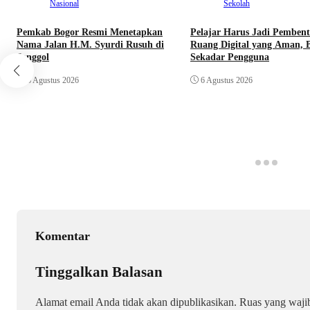
Nasional
Sekolah
Pemkab Bogor Resmi Menetapkan
Pelajar Harus Jadi Pemben
Nama Jalan H.M. Syurdi Rusuh di
Ruang Digital yang Aman, 
Jonggol
Sekadar Pengguna
6 Agustus 2026
6 Agustus 2026
Komentar
Tinggalkan Balasan
Alamat email Anda tidak akan dipublikasikan.
Ruas yang waji