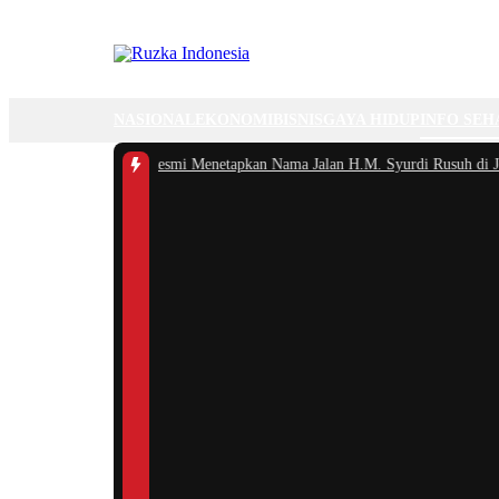
NASIONAL
EKONOMI
BISNIS
GAYA HIDUP
INFO SEH
1 -
Pemkab Bogor Resmi Menetapkan Nama Jalan H.M. Syurdi Rusuh di Jongg