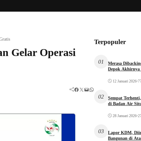
ratis
Terpopuler
n Gelar Operasi
01
Merasa Dibacking
Depok Akhirnya 
12 Januari 2026
•
77
Facebook
Twitter
Mail
WhatsApp
02
Sempat Terhenti
di Badan Air Si
28 Januari 2026
•
27
03
Lapor KDM, Dii
Bangunan di Atas