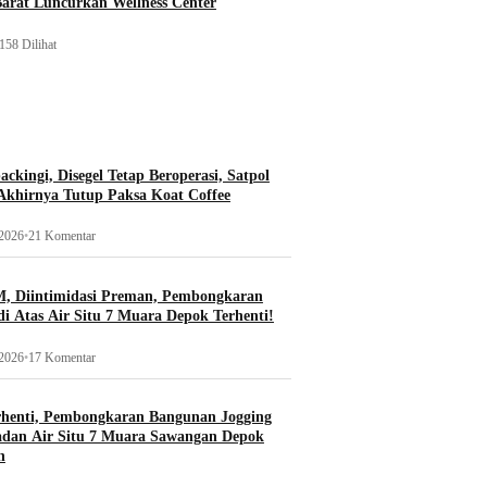
Barat Luncurkan Wellness Center
158 Dilihat
ckingi, Disegel Tetap Beroperasi, Satpol
khirnya Tutup Paksa Koat Coffee
 2026
•
21 Komentar
, Diintimidasi Preman, Pembongkaran
i Atas Air Situ 7 Muara Depok Terhenti!
 2026
•
17 Komentar
rhenti, Pembongkaran Bangunan Jogging
adan Air Situ 7 Muara Sawangan Depok
n