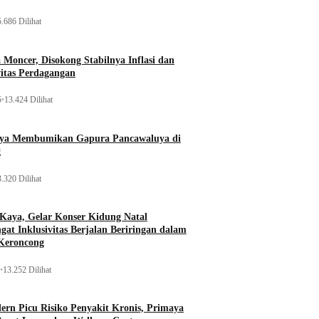
.686 Dilihat
Moncer, Disokong Stabilnya Inflasi dan
vitas Perdagangan
5
•
13.424 Dilihat
aya Membumikan Gapura Pancawaluya di
g
.320 Dilihat
 Kaya, Gelar Konser Kidung Natal
gat Inklusivitas Berjalan Beriringan dalam
Keroncong
•
13.252 Dilihat
rn Picu Risiko Penyakit Kronis, Primaya