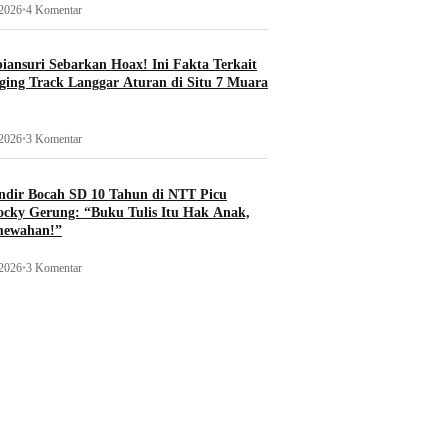
 2026
•
4 Komentar
ansuri Sebarkan Hoax! Ini Fakta Terkait
ging Track Langgar Aturan di Situ 7 Muara
 2026
•
3 Komentar
ndir Bocah SD 10 Tahun di NTT Picu
ocky Gerung: “Buku Tulis Itu Hak Anak,
mewahan!”
 2026
•
3 Komentar