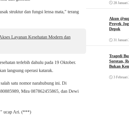
28 Januari
sak struktur dan fungsi lensa mata," terang
Akun @supi
Proyek Jog
Depok
t Akses Layanan Kesehatan Modern dan
31 Januari
Tragedi Bu
Sorotan, R
esehatan terlebih dahulu pada 19 Oktober.
Bukan Ke
kan langsung operasi katarak.
3 Februari
alah satu nomor narahubung ini. Di
380885989, Mira 087862455865, dan Dewi
 ucap Ari. (***)