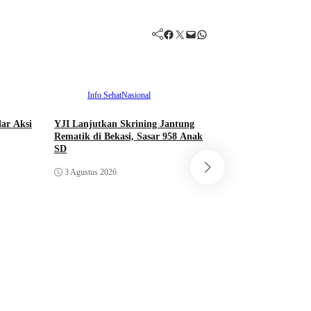
Facebook
Twitter
Mail
WhatsApp
Info Sehat
Nasional
ar Aksi
YJI Lanjutkan Skrining Jantung
Info Sehat
Spor
Rematik di Bekasi, Sasar 958 Anak
SD
Rayakan 20 Tahun,
Hospital Perkuat 
3 Agustus 2026
Sehat Melalui Pri
2026
2 Agustus 2026