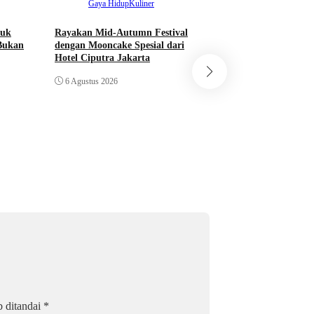
Gaya Hidup
Kuliner
tuk
Rayakan Mid-Autumn Festival
Bukan
dengan Mooncake Spesial dari
Hotel Ciputra Jakarta
Ekonomi
Nasio
6 Agustus 2026
Bupati Bogor Rudi
Meresmikan Pasar 
Jadi Pasar Hewan T
6 Agustus 2026
b ditandai
*