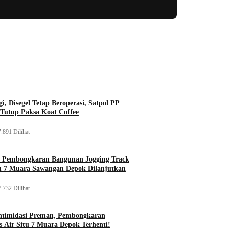
i, Disegel Tetap Beroperasi, Satpol PP
Tutup Paksa Koat Coffee
.891 Dilihat
, Pembongkaran Bangunan Jogging Track
tu 7 Muara Sawangan Depok Dilanjutkan
.732 Dilihat
ntimidasi Preman, Pembongkaran
 Air Situ 7 Muara Depok Terhenti!