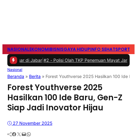
NASIONAL
EKONOMI
BISNIS
GAYA HIDUP
INFO SEHAT
SPORTS
S
r di Jabar
|
#2 -
Polisi Olah TKP Penemuan Mayat Janin Bayi di Tarog
Nasional
Beranda
»
Berita
»
Forest Youthverse 2025 Hasilkan 100 Ide Baru
Forest Youthverse 2025
Hasilkan 100 Ide Baru, Gen-Z
Siap Jadi Inovator Hijau
27 November 2025
Facebook
Twitter
Mail
WhatsApp