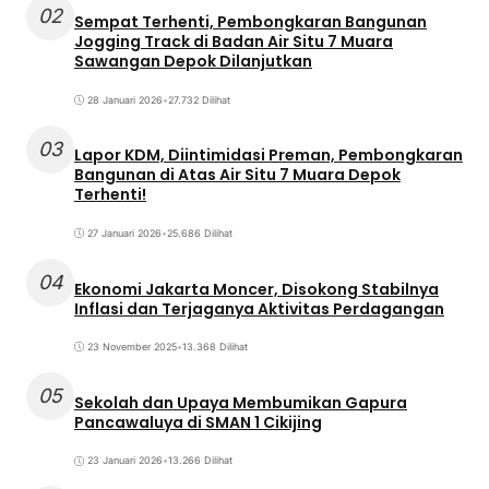
02
Sempat Terhenti, Pembongkaran Bangunan
Jogging Track di Badan Air Situ 7 Muara
Sawangan Depok Dilanjutkan
28 Januari 2026
•
27.732 Dilihat
03
Lapor KDM, Diintimidasi Preman, Pembongkaran
Bangunan di Atas Air Situ 7 Muara Depok
Terhenti!
27 Januari 2026
•
25.686 Dilihat
04
Ekonomi Jakarta Moncer, Disokong Stabilnya
Inflasi dan Terjaganya Aktivitas Perdagangan
23 November 2025
•
13.368 Dilihat
05
Sekolah dan Upaya Membumikan Gapura
Pancawaluya di SMAN 1 Cikijing
23 Januari 2026
•
13.266 Dilihat