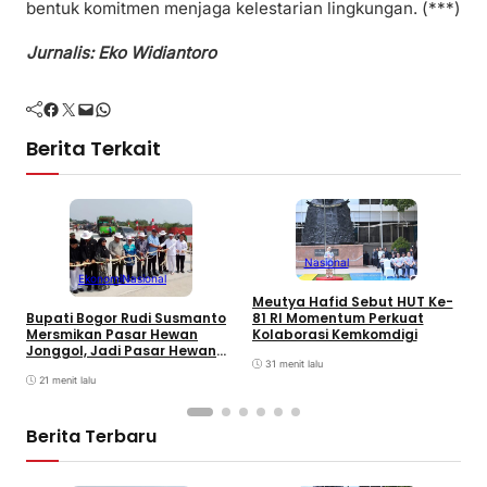
bentuk komitmen menjaga kelestarian lingkungan. (***)
Jurnalis: Eko Widiantoro
Facebook
Twitter
Mail
WhatsApp
Berita Terkait
Nasional
Ekonomi
Nasional
Meutya Hafid Sebut HUT Ke-
P
81 RI Momentum Perkuat
Bupati Bogor Rudi Susmanto
M
Kolaborasi Kemkomdigi
Mersmikan Pasar Hewan
K
Jonggol, Jadi Pasar Hewan
31 menit lalu
Terbesar di Jabar
21 menit lalu
Berita Terbaru