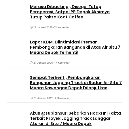
Merasa Dibackingi, Disegel Tetap
Beroperasi, Satpol PP Depok Akhirnya
Tutup Paksa Koat Coffee
12 Januari 2026
•
21 Komentar
Lapor KDM, Diintimidasi Preman,
Pembongkaran Bangunan di Atas Air Situ 7
Muara Depok Terhenti!
27 Januari 2026
•
17 Komentar
Sempat Terhenti, Pembongkaran
Bangunan Jogging Track di Badan Air Situ 7
Muara Sawangan Depok Dilanjutkan
28 Januari 2026
•
4 Komentar
Akun @supiansuri Sebarkan Hoax! Ini Fakta
Terkait Proyek Jogging Track Langgar
Aturan di Situ 7 Muara Depok