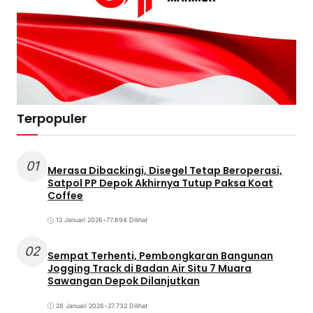
Terpopuler
01
Merasa Dibackingi, Disegel Tetap Beroperasi,
Satpol PP Depok Akhirnya Tutup Paksa Koat
Coffee
12 Januari 2026
•
77.894 Dilihat
02
Sempat Terhenti, Pembongkaran Bangunan
Jogging Track di Badan Air Situ 7 Muara
Sawangan Depok Dilanjutkan
28 Januari 2026
•
27.732 Dilihat