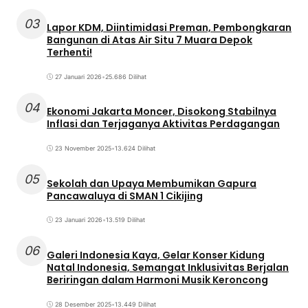
03
Lapor KDM, Diintimidasi Preman, Pembongkaran
Bangunan di Atas Air Situ 7 Muara Depok
Terhenti!
27 Januari 2026
•
25.686 Dilihat
04
Ekonomi Jakarta Moncer, Disokong Stabilnya
Inflasi dan Terjaganya Aktivitas Perdagangan
23 November 2025
•
13.624 Dilihat
05
Sekolah dan Upaya Membumikan Gapura
Pancawaluya di SMAN 1 Cikijing
23 Januari 2026
•
13.519 Dilihat
06
Galeri Indonesia Kaya, Gelar Konser Kidung
Natal Indonesia, Semangat Inklusivitas Berjalan
Beriringan dalam Harmoni Musik Keroncong
28 Desember 2025
•
13.449 Dilihat