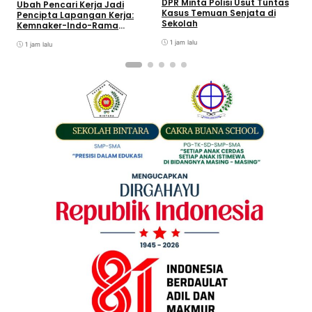
DPR Minta Polisi Usut Tuntas
Ubah Pencari Kerja Jadi
S
Kasus Temuan Senjata di
Pencipta Lapangan Kerja:
T
Sekolah
Kemnaker-Indo-Rama
Dukung Tenaga Kerja Mandiri
1 jam lalu
1 jam lalu