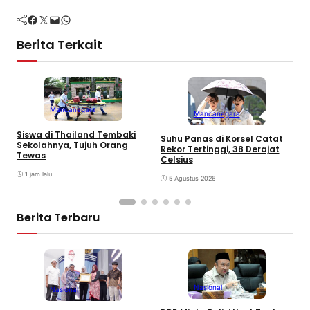
Facebook
Twitter
Mail
WhatsApp
Berita Terkait
Mancanegara
Mancanegara
Siswa di Thailand Tembaki
G
Suhu Panas di Korsel Catat
Sekolahnya, Tujuh Orang
3
Rekor Tertinggi, 38 Derajat
Tewas
d
Celsius
1 jam lalu
5 Agustus 2026
Berita Terbaru
Nasional
Nasional
S