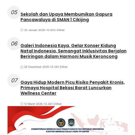
05
Sekolah dan Upaya Membumikan Gapura
Pancawaluya di SMAN 1 Cikijing
23 Januari 2026
•
13.603 Dilihat
06
Galeri Indonesia Kaya, Gelar Konser Kidung
Natal Indonesia, Semangat Inklusivitas Berjalan
Beriringan dalam Harmoni Musik Keroncong
28 Desember 2025
•
13.541 Dilihat
07
Gaya Hidup Modern Picu Risiko Penyakit Kronis,
Primaya Hospital Bekasi Barat Luncurkan
Wellness Center
12 Maret 2026
•
13.441 Dilihat