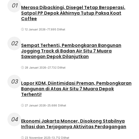
01
Merasa Dibackingi, Disegel Tetap Beroperasi,
Satpol PP Depok Akhirnya Tutup Paksa Koat
Coffee
12 Januari 2026
•
77.895 Dilihat
02
Sempat Terhenti, Pembongkaran Bangunan
Jogging Track di Badan Air Situ 7 Muara
Sawangan Depok Dilanjutkan
28 Januari 2026
•
27.732 Dilihat
03
Lapor KDM, Diintimidasi Preman, Pembongkaran
Bangunan di Atas Air Situ 7 Muara Depok
Terhenti!
27 Januari 2026
•
25.686 Dilihat
04
Ekonomi Jakarta Moncer, Disokong Stabilnya
Inflasi dan Terjaganya Aktivitas Perdagangan
23 November 2025
•
13.712 Dilihat