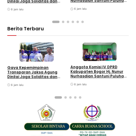
Nurhasdian Santuni Puluhan
Dinilai Jaga Soliditas dan
B
Anak Yatim
Fokus Jajaran Korps
K
6 jam lalu
Adhyaksa
6 jam lalu
I
Berita Terbaru
Info Kampus
Komunitas
Nasional
Nasional
Anggota Komisi IV DPRD
Gaya Kepemimpinan
T
Kabupaten Bogor Hj. Nunur
Transparan Jaksa Agung
K
Nurhasdian Santuni Puluhan
Dinilai Jaga Soliditas dan
B
Anak Yatim
Fokus Jajaran Korps
K
6 jam lalu
Adhyaksa
6 jam lalu
I