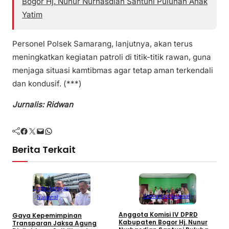
Bogor Hj. Nunur Nurhasdian Santuni Puluhan Anak
Yatim
Personel Polsek Samarang, lanjutnya, akan terus
meningkatkan kegiatan patroli di titik-titik rawan, guna
menjaga situasi kamtibmas agar tetap aman terkendali
dan kondusif. (***)
Jurnalis: Ridwan
Facebook
Twitter
Mail
WhatsApp
Berita Terkait
Info Kampus
Komunitas
Nasional
Nasional
Anggota Komisi IV DPRD
Gaya Kepemimpinan
T
Kabupaten Bogor Hj. Nunur
Transparan Jaksa Agung
K