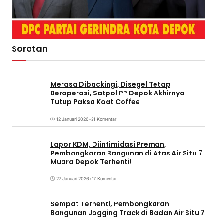
Sorotan
Merasa Dibackingi, Disegel Tetap
Beroperasi, Satpol PP Depok Akhirnya
Tutup Paksa Koat Coffee
12 Januari 2026
•
21 Komentar
Lapor KDM, Diintimidasi Preman,
Pembongkaran Bangunan di Atas Air Situ 7
Muara Depok Terhenti!
27 Januari 2026
•
17 Komentar
Sempat Terhenti, Pembongkaran
Bangunan Jogging Track di Badan Air Situ 7