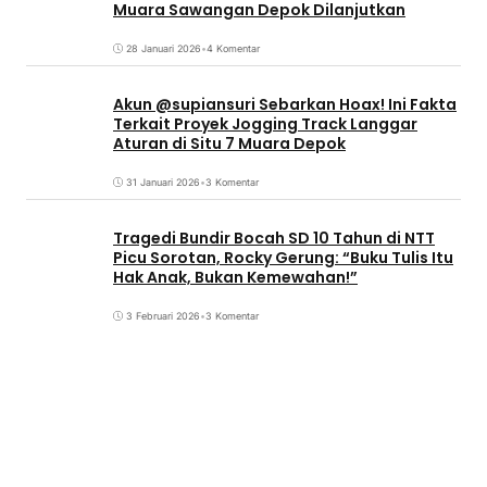
Muara Sawangan Depok Dilanjutkan
28 Januari 2026
•
4 Komentar
Akun @supiansuri Sebarkan Hoax! Ini Fakta
Terkait Proyek Jogging Track Langgar
Aturan di Situ 7 Muara Depok
31 Januari 2026
•
3 Komentar
Tragedi Bundir Bocah SD 10 Tahun di NTT
Picu Sorotan, Rocky Gerung: “Buku Tulis Itu
Hak Anak, Bukan Kemewahan!”
3 Februari 2026
•
3 Komentar