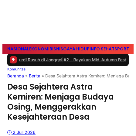
NASIONAL
EKONOMI
BISNIS
GAYA HIDUP
INFO SEHAT
SPORTS
S
i Rusuh di Jonggol
|
#2 -
Rayakan Mid-Autumn Festival dengan Moonc
Komunitas
Beranda
»
Berita
»
Desa Sejahtera Astra Kemiren: Menjaga Bud
Desa Sejahtera Astra
Kemiren: Menjaga Budaya
Osing, Menggerakkan
Kesejahteraan Desa
2 Juli 2026