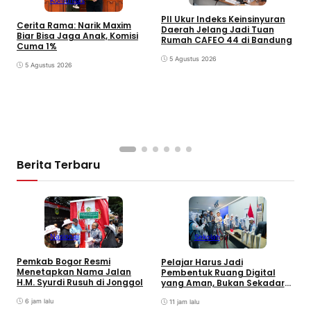
Komunitas
PII Ukur Indeks Keinsinyuran
Cerita Rama: Narik Maxim
Daerah Jelang Jadi Tuan
Biar Bisa Jaga Anak, Komisi
Rumah CAFEO 44 di Bandung
Cuma 1%
5 Agustus 2026
5 Agustus 2026
S
J
S
D
Berita Terbaru
Nasional
Sekolah
R
Pemkab Bogor Resmi
Pelajar Harus Jadi
F
Menetapkan Nama Jalan
Pembentuk Ruang Digital
S
H.M. Syurdi Rusuh di Jonggol
yang Aman, Bukan Sekadar
J
Pengguna
6 jam lalu
11 jam lalu