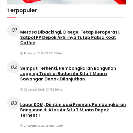
Terpopuler
01
Merasa Dibackingi, Disegel Tetap Beroperasi,
Satpol PP Depok Akhirnya Tutup Paksa Koat
Coffee
12 Januari 2026
•
77.891 Dilihat
02
Sempat Terhenti, Pembongkaran Bangunan
Jogging Track di Badan Air Situ 7 Muara
Sawangan Depok Dilanjutkan
28 Januari 2026
•
27.732 Dilihat
03
Lapor KDM, Diintimidasi Preman, Pembongkaran
Bangunan di Atas Air Situ 7 Muara Depok
Terhenti!
27 Januari 2026
•
25.686 Dilihat