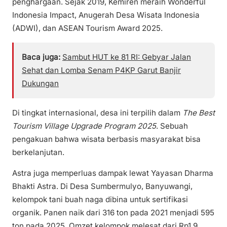
penghargaan. Sejak 2019, Kemiren meraih Wonderful
Indonesia Impact, Anugerah Desa Wisata Indonesia
(ADWI), dan ASEAN Tourism Award 2025.
Baca juga:
Sambut HUT ke 81 RI: Gebyar Jalan
Sehat dan Lomba Senam P4KP Garut Banjir
Dukungan
Di tingkat internasional, desa ini terpilih dalam
The Best
Tourism Village Upgrade Program 2025
. Sebuah
pengakuan bahwa wisata berbasis masyarakat bisa
berkelanjutan.
Astra juga memperluas dampak lewat Yayasan Dharma
Bhakti Astra. Di Desa Sumbermulyo, Banyuwangi,
kelompok tani buah naga dibina untuk sertifikasi
organik. Panen naik dari 316 ton pada 2021 menjadi 595
ton pada 2025. Omzet kelompok melesat dari Rp1,9