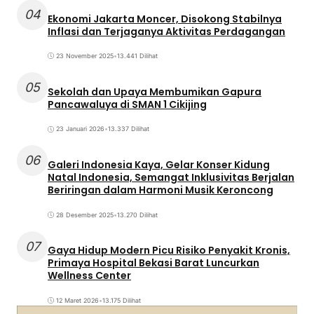
04
Ekonomi Jakarta Moncer, Disokong Stabilnya
Inflasi dan Terjaganya Aktivitas Perdagangan
23 November 2025
•
13.441 Dilihat
05
Sekolah dan Upaya Membumikan Gapura
Pancawaluya di SMAN 1 Cikijing
23 Januari 2026
•
13.337 Dilihat
06
Galeri Indonesia Kaya, Gelar Konser Kidung
Natal Indonesia, Semangat Inklusivitas Berjalan
Beriringan dalam Harmoni Musik Keroncong
28 Desember 2025
•
13.270 Dilihat
07
Gaya Hidup Modern Picu Risiko Penyakit Kronis,
Primaya Hospital Bekasi Barat Luncurkan
Wellness Center
12 Maret 2026
•
13.175 Dilihat