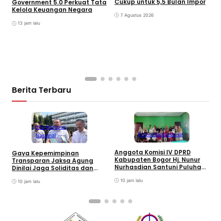
Cukup untuk 5,5 Bulan Impor
B
Government 5.0 Perkuat Tata
M
Kelola Keuangan Negara
7 Agustus 2026
J
T
13 jam lalu
Berita Terbaru
Info Kampus
Komunitas
Nasional
Nasional
Anggota Komisi IV DPRD
Gaya Kepemimpinan
T
Kabupaten Bogor Hj. Nunur
Transparan Jaksa Agung
K
Nurhasdian Santuni Puluhan
Dinilai Jaga Soliditas dan
B
Anak Yatim
Fokus Jajaran Korps
K
10 jam lalu
Adhyaksa
10 jam lalu
I