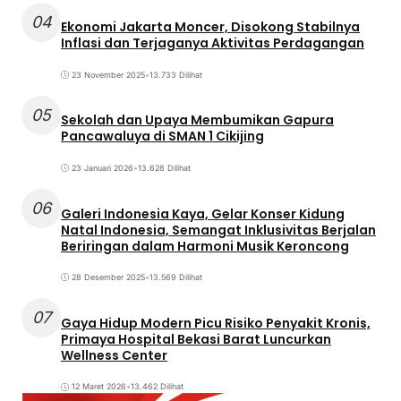
04
Ekonomi Jakarta Moncer, Disokong Stabilnya
Inflasi dan Terjaganya Aktivitas Perdagangan
23 November 2025
•
13.733 Dilihat
05
Sekolah dan Upaya Membumikan Gapura
Pancawaluya di SMAN 1 Cikijing
23 Januari 2026
•
13.628 Dilihat
06
Galeri Indonesia Kaya, Gelar Konser Kidung
Natal Indonesia, Semangat Inklusivitas Berjalan
Beriringan dalam Harmoni Musik Keroncong
28 Desember 2025
•
13.569 Dilihat
07
Gaya Hidup Modern Picu Risiko Penyakit Kronis,
Primaya Hospital Bekasi Barat Luncurkan
Wellness Center
12 Maret 2026
•
13.462 Dilihat