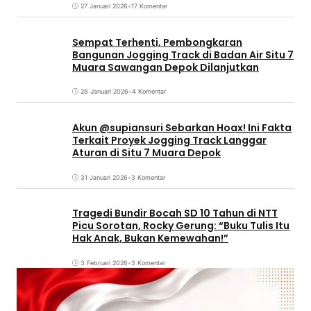
27 Januari 2026
•
17 Komentar
Sempat Terhenti, Pembongkaran
Bangunan Jogging Track di Badan Air Situ 7
Muara Sawangan Depok Dilanjutkan
28 Januari 2026
•
4 Komentar
Akun @supiansuri Sebarkan Hoax! Ini Fakta
Terkait Proyek Jogging Track Langgar
Aturan di Situ 7 Muara Depok
31 Januari 2026
•
3 Komentar
Tragedi Bundir Bocah SD 10 Tahun di NTT
Picu Sorotan, Rocky Gerung: “Buku Tulis Itu
Hak Anak, Bukan Kemewahan!”
3 Februari 2026
•
3 Komentar