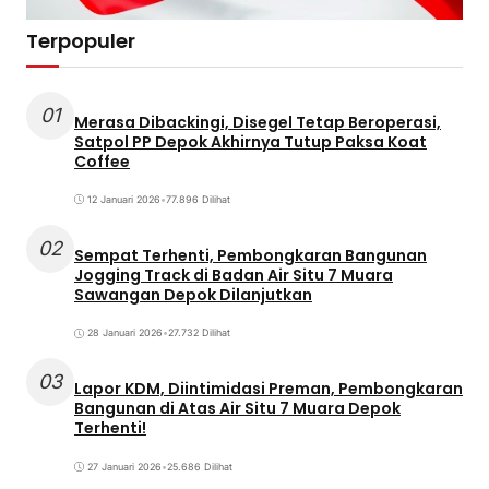
Terpopuler
01
Merasa Dibackingi, Disegel Tetap Beroperasi,
Satpol PP Depok Akhirnya Tutup Paksa Koat
Coffee
12 Januari 2026
•
77.896 Dilihat
02
Sempat Terhenti, Pembongkaran Bangunan
Jogging Track di Badan Air Situ 7 Muara
Sawangan Depok Dilanjutkan
28 Januari 2026
•
27.732 Dilihat
03
Lapor KDM, Diintimidasi Preman, Pembongkaran
Bangunan di Atas Air Situ 7 Muara Depok
Terhenti!
27 Januari 2026
•
25.686 Dilihat