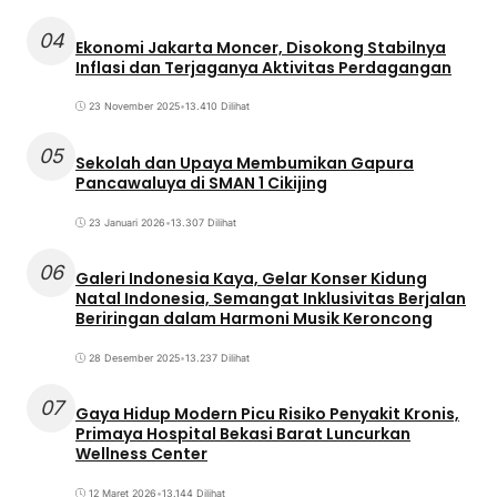
04
Ekonomi Jakarta Moncer, Disokong Stabilnya
Inflasi dan Terjaganya Aktivitas Perdagangan
23 November 2025
•
13.410 Dilihat
05
Sekolah dan Upaya Membumikan Gapura
Pancawaluya di SMAN 1 Cikijing
23 Januari 2026
•
13.307 Dilihat
06
Galeri Indonesia Kaya, Gelar Konser Kidung
Natal Indonesia, Semangat Inklusivitas Berjalan
Beriringan dalam Harmoni Musik Keroncong
28 Desember 2025
•
13.237 Dilihat
07
Gaya Hidup Modern Picu Risiko Penyakit Kronis,
Primaya Hospital Bekasi Barat Luncurkan
Wellness Center
12 Maret 2026
•
13.144 Dilihat