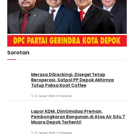
Sorotan
Merasa Dibackingi, Disegel Tetap
Beroperasi, Satpol PP Depok Akhirnya
Tutup Paksa Koat Coffee
12 Januari 2026
•
21 Komentar
Lapor KDM, Diintimidasi Preman,
Pembongkaran Bangunan di Atas Air Situ 7
Muara Depok Terhenti!
27 Januari 2026
•
17 Komentar