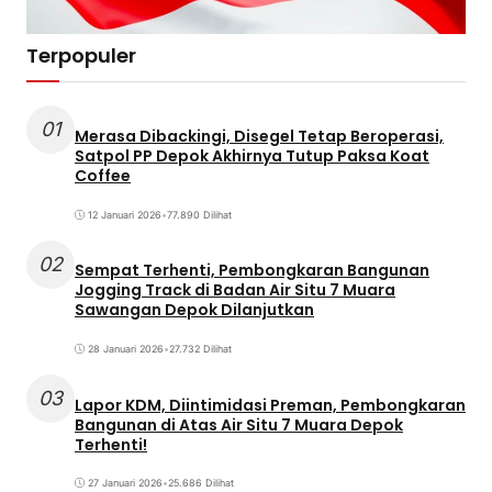
Terpopuler
01
Merasa Dibackingi, Disegel Tetap Beroperasi,
Satpol PP Depok Akhirnya Tutup Paksa Koat
Coffee
12 Januari 2026
•
77.890 Dilihat
02
Sempat Terhenti, Pembongkaran Bangunan
Jogging Track di Badan Air Situ 7 Muara
Sawangan Depok Dilanjutkan
28 Januari 2026
•
27.732 Dilihat
03
Lapor KDM, Diintimidasi Preman, Pembongkaran
Bangunan di Atas Air Situ 7 Muara Depok
Terhenti!
27 Januari 2026
•
25.686 Dilihat