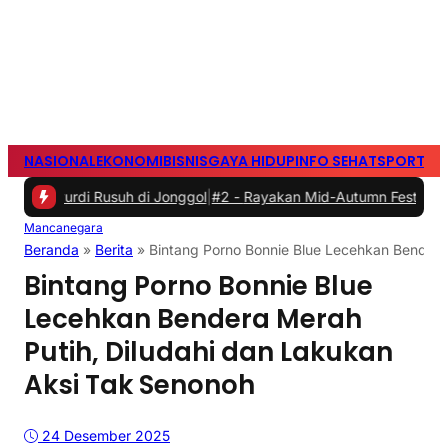
NASIONAL
EKONOMI
BISNIS
GAYA HIDUP
INFO SEHAT
SPORTS
S
di Rusuh di Jonggol
|
#2 -
Rayakan Mid-Autumn Festival dengan Moon
Mancanegara
Beranda
»
Berita
»
Bintang Porno Bonnie Blue Lecehkan Bendera
Bintang Porno Bonnie Blue
Lecehkan Bendera Merah
Putih, Diludahi dan Lakukan
Aksi Tak Senonoh
24 Desember 2025