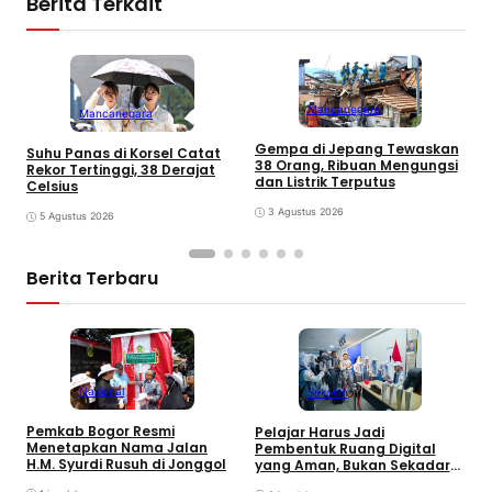
Berita Terkait
Mancanegara
Mancanegara
Gempa di Jepang Tewaskan
Suhu Panas di Korsel Catat
P
38 Orang, Ribuan Mengungsi
Rekor Tertinggi, 38 Derajat
D
dan Listrik Terputus
Celsius
G
M
3 Agustus 2026
5 Agustus 2026
Berita Terbaru
Nasional
Sekolah
R
Pemkab Bogor Resmi
Pelajar Harus Jadi
F
Menetapkan Nama Jalan
Pembentuk Ruang Digital
S
H.M. Syurdi Rusuh di Jonggol
yang Aman, Bukan Sekadar
J
Pengguna