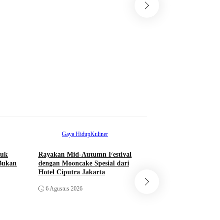
Sekolah
53 Pelajar Indonesi
Duta Bangsa ke 15
Program AFS & 
1 Agustus 2026
Gaya Hidup
Kuliner
tuk
Rayakan Mid-Autumn Festival
Bukan
dengan Mooncake Spesial dari
Hotel Ciputra Jakarta
Ekonomi
Nasio
6 Agustus 2026
Bupati Bogor Rudi
Meresmikan Pasar 
Jadi Pasar Hewan T