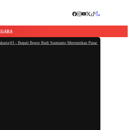
EGARA
a
|
#3 -
Bupati Bogor Rudi Susmanto Meresmikan Pasar Hewan Jonggol, Jadi Pas