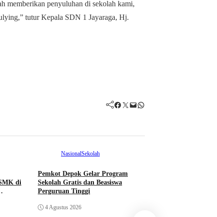
lah memberikan penyuluhan di sekolah kami,
ulying,” tutur Kepala SDN 1 Jayaraga, Hj.
Facebook
Twitter
Mail
WhatsApp
Nasional
Sekolah
Pemkot Depok Gelar Program
SMK di
Sekolah Gratis dan Beasiswa
Perguruan Tinggi
4 Agustus 2026