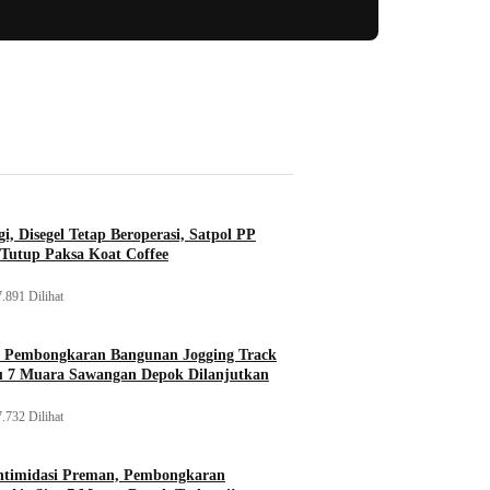
i, Disegel Tetap Beroperasi, Satpol PP
Tutup Paksa Koat Coffee
.891 Dilihat
, Pembongkaran Bangunan Jogging Track
tu 7 Muara Sawangan Depok Dilanjutkan
.732 Dilihat
ntimidasi Preman, Pembongkaran