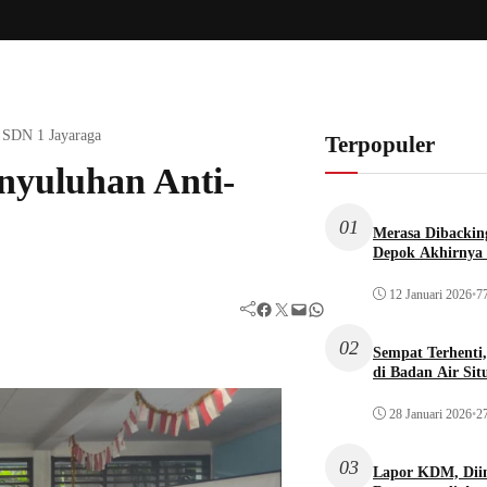
i SDN 1 Jayaraga
Terpopuler
nyuluhan Anti-
01
Merasa Dibacking
Depok Akhirnya 
12 Januari 2026
•
77
Facebook
Twitter
Mail
WhatsApp
02
Sempat Terhenti
di Badan Air Si
28 Januari 2026
•
27
03
Lapor KDM, Dii