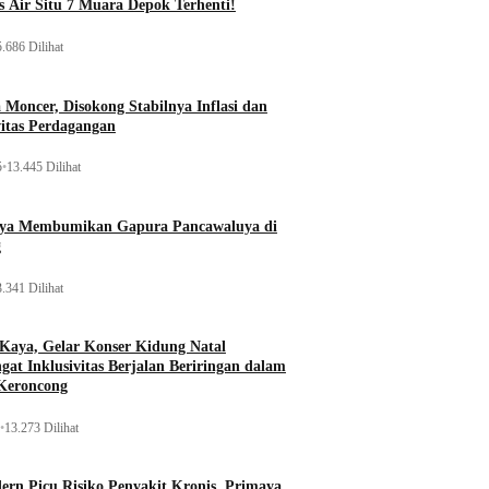
 Air Situ 7 Muara Depok Terhenti!
.686 Dilihat
Moncer, Disokong Stabilnya Inflasi dan
vitas Perdagangan
5
•
13.445 Dilihat
aya Membumikan Gapura Pancawaluya di
g
.341 Dilihat
 Kaya, Gelar Konser Kidung Natal
gat Inklusivitas Berjalan Beriringan dalam
Keroncong
•
13.273 Dilihat
rn Picu Risiko Penyakit Kronis, Primaya