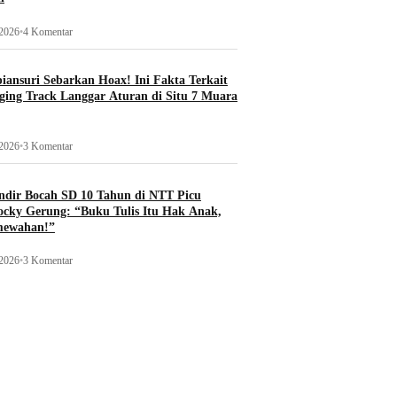
 2026
•
4 Komentar
ansuri Sebarkan Hoax! Ini Fakta Terkait
ging Track Langgar Aturan di Situ 7 Muara
 2026
•
3 Komentar
ndir Bocah SD 10 Tahun di NTT Picu
ocky Gerung: “Buku Tulis Itu Hak Anak,
mewahan!”
 2026
•
3 Komentar