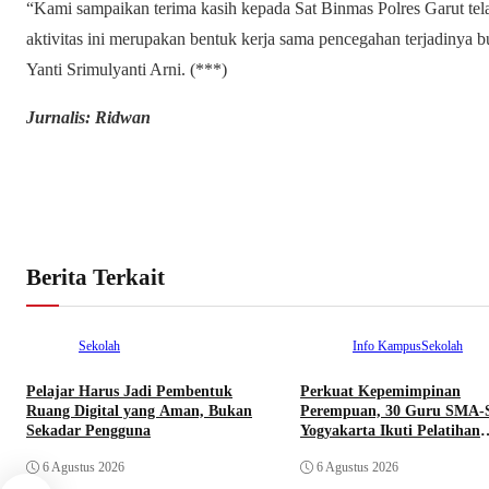
“Kami sampaikan terima kasih kepada Sat Binmas Polres Garut te
aktivitas ini merupakan bentuk kerja sama pencegahan terjadinya b
Yanti Srimulyanti Arni. (***)
Jurnalis: Ridwan
Berita Terkait
Sekolah
Info Kampus
Sekolah
Pelajar Harus Jadi Pembentuk
Perkuat Kepemimpinan
Ruang Digital yang Aman, Bukan
Perempuan, 30 Guru SMA-
Sekadar Pengguna
Yogyakarta Ikuti Pelatihan
Kepemimpinan
6 Agustus 2026
6 Agustus 2026