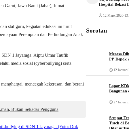
Hospital Bekasi 
n Garut, Jawa Barat (Jabar), Jumat
12 Maret 2026
•
13.
an staf guru, kegiatan edukasi ini turut
Sorotan
mberdayaan Perempuan dan Perlindungan Anak
Merasa Diba
 6 SDN 1 Jayaraga, Aiptu Umar Taufik
PP Depok A
lalui media sosial (cyberbullying) serta
12 Januari
g menghargai, mencegah kekerasan, dan berani
Lapor KDM
Bangunan d
27 Januari
g Aman, Bukan Sekadar Pengguna
Sempat Te
Track di B
i-bullying di SDN 1 Jayaraga. (Foto: Dok
Dilanjutka