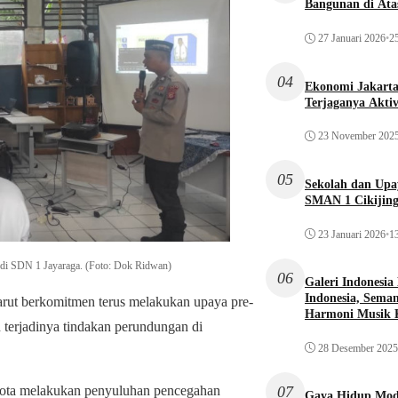
Bangunan di Atas
27 Januari 2026
•
25
04
Ekonomi Jakarta 
Terjaganya Akti
23 November 202
05
Sekolah dan Up
SMAN 1 Cikijin
23 Januari 2026
•
13
 di SDN 1 Jayaraga. (Foto: Dok Ridwan)
06
Galeri Indonesia
Indonesia, Seman
rut berkomitmen terus melakukan upaya pre-
Harmoni Musik 
 terjadinya tindakan perundungan di
28 Desember 2025
07
ggota melakukan penyuluhan pencegahan
Gaya Hidup Mode