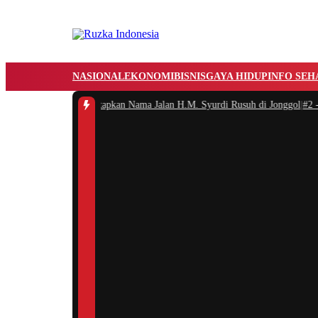
NASIONAL
EKONOMI
BISNIS
GAYA HIDUP
INFO SEH
Bogor Resmi Menetapkan Nama Jalan H.M. Syurdi Rusuh di Jonggol
|
#2 -
Ray