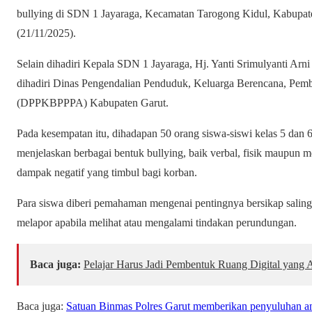
bullying di SDN 1 Jayaraga, Kecamatan Tarogong Kidul, Kabupate
(21/11/2025).
Selain dihadiri Kepala SDN 1 Jayaraga, Hj. Yanti Srimulyanti Arni d
dihadiri Dinas Pengendalian Penduduk, Keluarga Berencana, Pe
(DPPKBPPPA) Kabupaten Garut.
Pada kesempatan itu, dihadapan 50 orang siswa-siswi kelas 5 dan
menjelaskan berbagai bentuk bullying, baik verbal, fisik maupun me
dampak negatif yang timbul bagi korban.
Para siswa diberi pemahaman mengenai pentingnya bersikap salin
melapor apabila melihat atau mengalami tindakan perundungan.
Baca juga:
Pelajar Harus Jadi Pembentuk Ruang Digital yan
Baca juga:
Satuan Binmas Polres Garut memberikan penyuluhan ant