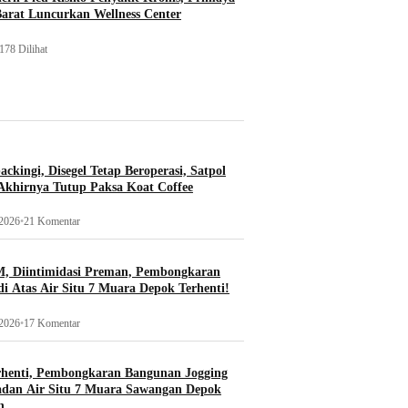
Barat Luncurkan Wellness Center
178 Dilihat
ckingi, Disegel Tetap Beroperasi, Satpol
khirnya Tutup Paksa Koat Coffee
 2026
•
21 Komentar
, Diintimidasi Preman, Pembongkaran
i Atas Air Situ 7 Muara Depok Terhenti!
 2026
•
17 Komentar
rhenti, Pembongkaran Bangunan Jogging
adan Air Situ 7 Muara Sawangan Depok
n