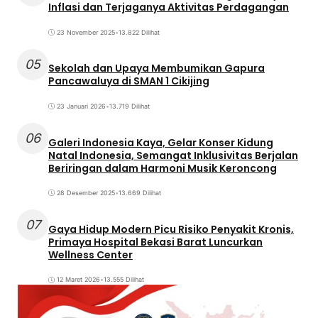
Inflasi dan Terjaganya Aktivitas Perdagangan
23 November 2025
•
13.822 Dilihat
05
Sekolah dan Upaya Membumikan Gapura
Pancawaluya di SMAN 1 Cikijing
23 Januari 2026
•
13.719 Dilihat
06
Galeri Indonesia Kaya, Gelar Konser Kidung
Natal Indonesia, Semangat Inklusivitas Berjalan
Beriringan dalam Harmoni Musik Keroncong
28 Desember 2025
•
13.669 Dilihat
07
Gaya Hidup Modern Picu Risiko Penyakit Kronis,
Primaya Hospital Bekasi Barat Luncurkan
Wellness Center
12 Maret 2026
•
13.555 Dilihat