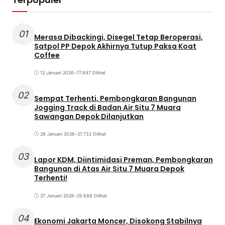
01
Merasa Dibackingi, Disegel Tetap Beroperasi,
Satpol PP Depok Akhirnya Tutup Paksa Koat
Coffee
12 Januari 2026
•
77.897 Dilihat
02
Sempat Terhenti, Pembongkaran Bangunan
Jogging Track di Badan Air Situ 7 Muara
Sawangan Depok Dilanjutkan
28 Januari 2026
•
27.732 Dilihat
03
Lapor KDM, Diintimidasi Preman, Pembongkaran
Bangunan di Atas Air Situ 7 Muara Depok
Terhenti!
27 Januari 2026
•
25.688 Dilihat
04
Ekonomi Jakarta Moncer, Disokong Stabilnya