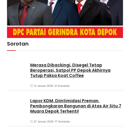
Sorotan
Merasa Dibackingi, Disegel Tetap
Beroperasi, Satpol PP Depok Akhirnya
Tutup Paksa Koat Coffee
12 Januari 2026
•
21 Komentar
Lapor KDM, Diintimidasi Preman,
Pembongkaran Bangunan di Atas Air Situ 7
Muara Depok Terhenti!
27 Januari 2026
•
17 Komentar