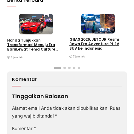
Berita Terbaru
Bisnis
Bisnis
GIIAS 2026, JETOUR Resmi
Honda Tunjukkan
T
Bawa Era Adventure PHEV
Transformasi Menuju Era
D
SUV ke Indonesia
BaruLewat Tema Culture
M
Evolved di GIIAS 2026
M
7 jam lalu
6 jam lalu
M
Komentar
Tinggalkan Balasan
Alamat email Anda tidak akan dipublikasikan.
Ruas
yang wajib ditandai
*
Komentar
*