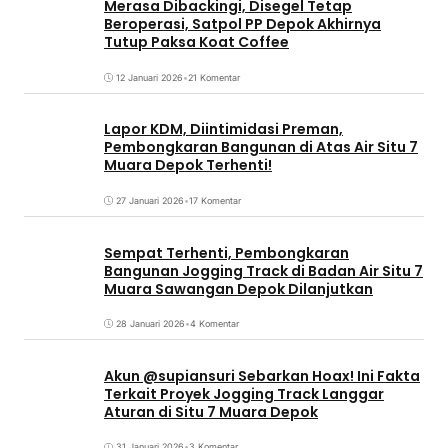
Merasa Dibackingi, Disegel Tetap
Beroperasi, Satpol PP Depok Akhirnya
Tutup Paksa Koat Coffee
12 Januari 2026
•
21 Komentar
Lapor KDM, Diintimidasi Preman,
Pembongkaran Bangunan di Atas Air Situ 7
Muara Depok Terhenti!
27 Januari 2026
•
17 Komentar
Sempat Terhenti, Pembongkaran
Bangunan Jogging Track di Badan Air Situ 7
Muara Sawangan Depok Dilanjutkan
28 Januari 2026
•
4 Komentar
Akun @supiansuri Sebarkan Hoax! Ini Fakta
Terkait Proyek Jogging Track Langgar
Aturan di Situ 7 Muara Depok
31 Januari 2026
•
3 Komentar