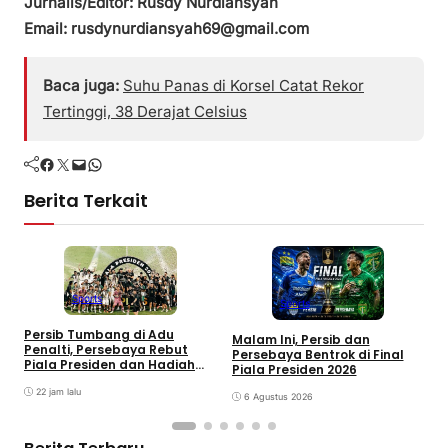
Jurnalis/Editor: Rusdy Nurdiansyah
Email: rusdynurdiansyah69@gmail.com
Baca juga:
Suhu Panas di Korsel Catat Rekor
Tertinggi, 38 Derajat Celsius
Facebook
Twitter
Mail
WhatsApp
Berita Terkait
Sports
Sports
Persib Tumbang di Adu
S
Malam Ini, Persib dan
Penalti, Persebaya Rebut
R
Persebaya Bentrok di Final
Piala Presiden dan Hadiah
C
Piala Presiden 2026
Rp8 Miliar
22 jam lalu
6 Agustus 2026