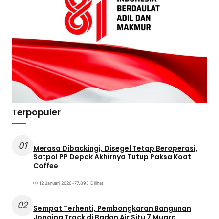
Terpopuler
01
Merasa Dibackingi, Disegel Tetap Beroperasi,
Satpol PP Depok Akhirnya Tutup Paksa Koat
Coffee
12 Januari 2026
•
77.893 Dilihat
02
Sempat Terhenti, Pembongkaran Bangunan
Jogging Track di Badan Air Situ 7 Muara