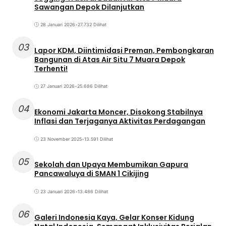
Sawangan Depok Dilanjutkan
28 Januari 2026
•
27.732 Dilihat
03
Lapor KDM, Diintimidasi Preman, Pembongkaran
Bangunan di Atas Air Situ 7 Muara Depok
Terhenti!
27 Januari 2026
•
25.686 Dilihat
04
Ekonomi Jakarta Moncer, Disokong Stabilnya
Inflasi dan Terjaganya Aktivitas Perdagangan
23 November 2025
•
13.591 Dilihat
05
Sekolah dan Upaya Membumikan Gapura
Pancawaluya di SMAN 1 Cikijing
23 Januari 2026
•
13.486 Dilihat
06
Galeri Indonesia Kaya, Gelar Konser Kidung