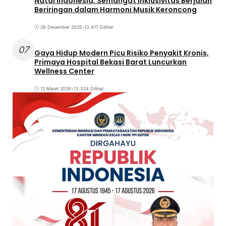
Natal Indonesia, Semangat Inklusivitas Berjalan
Beriringan dalam Harmoni Musik Keroncong
28 Desember 2025
•
13.417 Dilihat
07
Gaya Hidup Modern Picu Risiko Penyakit Kronis,
Primaya Hospital Bekasi Barat Luncurkan
Wellness Center
12 Maret 2026
•
13.324 Dilihat