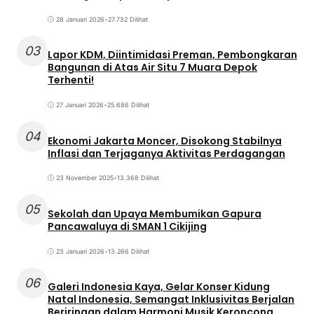
28 Januari 2026
•
27.732 Dilihat
03
Lapor KDM, Diintimidasi Preman, Pembongkaran
Bangunan di Atas Air Situ 7 Muara Depok
Terhenti!
27 Januari 2026
•
25.686 Dilihat
04
Ekonomi Jakarta Moncer, Disokong Stabilnya
Inflasi dan Terjaganya Aktivitas Perdagangan
23 November 2025
•
13.368 Dilihat
05
Sekolah dan Upaya Membumikan Gapura
Pancawaluya di SMAN 1 Cikijing
23 Januari 2026
•
13.266 Dilihat
06
Galeri Indonesia Kaya, Gelar Konser Kidung
Natal Indonesia, Semangat Inklusivitas Berjalan
Beriringan dalam Harmoni Musik Keroncong