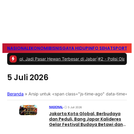
NASIONAL
EKONOMI
BISNIS
GAYA HIDUP
INFO SEHAT
SPORTS
S
ggol, Jadi Pasar Hewan Terbesar di Jabar
|
#2 -
Polisi Olah TKP Pe
5 Juli 2026
Beranda
»
Arsip untuk <span class="js-time-ago" data-time=
NASIONAL
•
5 Juli 2026
Jakarta Kota Global, Berbudaya
dan Peduli, Bang Japar Kalideres
Gelar Festival Budaya Betawi dan
Lebaran Anak Yatim