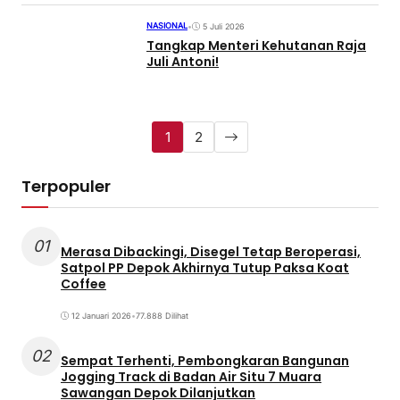
NASIONAL
•
5 Juli 2026
Tangkap Menteri Kehutanan Raja
Juli Antoni!
1
2
Terpopuler
01
Merasa Dibackingi, Disegel Tetap Beroperasi,
Satpol PP Depok Akhirnya Tutup Paksa Koat
Coffee
12 Januari 2026
•
77.888 Dilihat
02
Sempat Terhenti, Pembongkaran Bangunan
Jogging Track di Badan Air Situ 7 Muara
Sawangan Depok Dilanjutkan