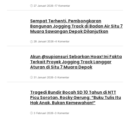
27 Januari 2026
•
17 Komentar
Sempat Terhenti, Pembongkaran
Bangunan Jogging Track di Badan Air Situ 7
Muara Sawangan Depok Dilanjutkan
28 Januari 2026
•
4 Komentar
Akun @supiansuri Sebarkan Hoax! Ini Fakta
Terkait Proyek Jogging Track Langgar
Aturan di Situ 7 Muara Depok
31 Januari 2026
•
3 Komentar
Tragedi Bundir Bocah SD 10 Tahun di NTT
Picu Sorotan, Rocky Gerung: “Buku Tulis Itu
Hak Anak, Bukan Kemewahan!”
3 Februari 2026
•
3 Komentar