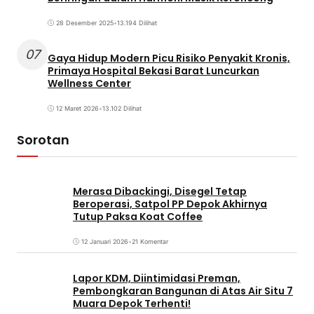
28 Desember 2025
•
13.194 Dilihat
07
Gaya Hidup Modern Picu Risiko Penyakit Kronis,
Primaya Hospital Bekasi Barat Luncurkan
Wellness Center
12 Maret 2026
•
13.102 Dilihat
Sorotan
Merasa Dibackingi, Disegel Tetap
Beroperasi, Satpol PP Depok Akhirnya
Tutup Paksa Koat Coffee
12 Januari 2026
•
21 Komentar
Lapor KDM, Diintimidasi Preman,
Pembongkaran Bangunan di Atas Air Situ 7
Muara Depok Terhenti!