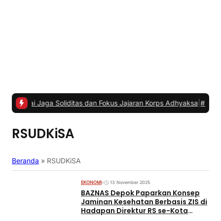
 Jaga Soliditas dan Fokus Jajaran Korps Adhyaksa
|
#2 -
Anggota Ko
RSUDKiSA
Beranda
»
RSUDKiSA
EKONOMI
•
13 November 2025
BAZNAS Depok Paparkan Konsep
Jaminan Kesehatan Berbasis ZIS di
Hadapan Direktur RS se-Kota
Depok