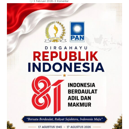
3 Februari 2026
•
3 Komentar