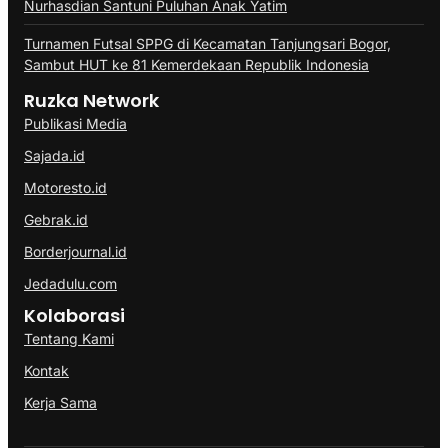
Nurhasdian Santuni Puluhan Anak Yatim
Turnamen Futsal SPPG di Kecamatan Tanjungsari Bogor,
Sambut HUT ke 81 Kemerdekaan Republik Indonesia
Ruzka Network
Publikasi Media
Sajada.id
Motoresto.id
Gebrak.id
Borderjournal.id
Jedadulu.com
Kolaborasi
Tentang Kami
Kontak
Kerja Sama