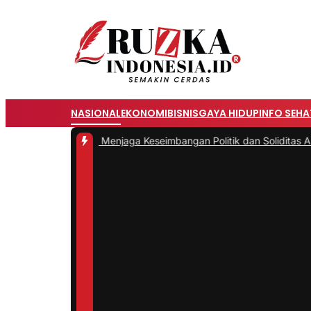
NASIONAL
EKONOMI
BISNIS
GAYA HIDUP
INFO SEHA
n TNI: Menjaga Keseimbangan Politik dan Soliditas Antarmatra
|
#