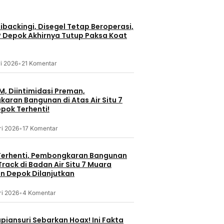
backingi, Disegel Tetap Beroperasi,
P Depok Akhirnya Tutup Paksa Koat
i 2026
•
21 Komentar
M, Diintimidasi Preman,
aran Bangunan di Atas Air Situ 7
pok Terhenti!
ri 2026
•
17 Komentar
erhenti, Pembongkaran Bangunan
rack di Badan Air Situ 7 Muara
 Depok Dilanjutkan
ri 2026
•
4 Komentar
piansuri Sebarkan Hoax! Ini Fakta