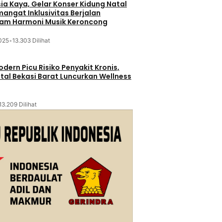
sia Kaya, Gelar Konser Kidung Natal
mangat Inklusivitas Berjalan
lam Harmoni Musik Keroncong
025
•
13.303 Dilihat
dern Picu Risiko Penyakit Kronis,
tal Bekasi Barat Luncurkan Wellness
13.209 Dilihat