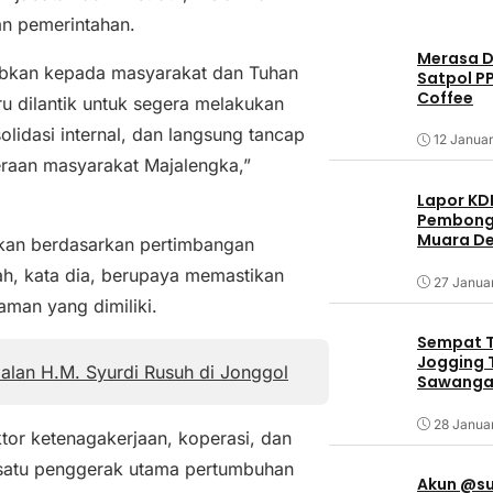
n pemerintahan.
Merasa Di
abkan kepada masyarakat dan Tuhan
Satpol P
Coffee
 dilantik untuk segera melakukan
lidasi internal, dan langsung tancap
12 Januar
eraan masyarakat Majalengka,”
Lapor KD
Pembongk
Muara De
ukan berdasarkan pertimbangan
ah, kata dia, berupaya memastikan
27 Janua
aman yang dimiliki.
Sempat T
Jogging T
lan H.M. Syurdi Rusuh di Jonggol
Sawangan
28 Janua
r ketenagakerjaan, koperasi, dan
 satu penggerak utama pertumbuhan
Akun @su