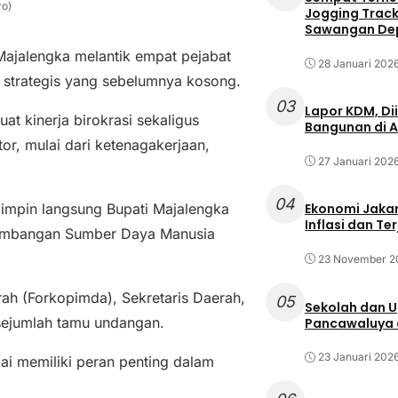
ro)
Jogging Track 
Sawangan Dep
ajalengka melantik empat pejabat
28 Januari 202
n strategis yang sebelumnya kosong.
03
Lapor KDM, D
at kinerja birokrasi sekaligus
Bangunan di A
or, mulai dari ketenagakerjaan,
27 Januari 202
04
pimpin langsung Bupati Majalengka
Ekonomi Jakar
Inflasi dan T
embangan Sumber Daya Manusia
23 November 2
rah (Forkopimda), Sekretaris Daerah,
05
Sekolah dan 
 sejumlah tamu undangan.
Pancawaluya d
23 Januari 202
lai memiliki peran penting dalam