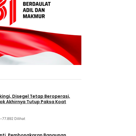
ingi, Disegel Tetap Beroperasi,
ok Akhirnya Tutup Paksa Koat
•
77.892 Dilihat
nti, Pembongkaran Bangunan