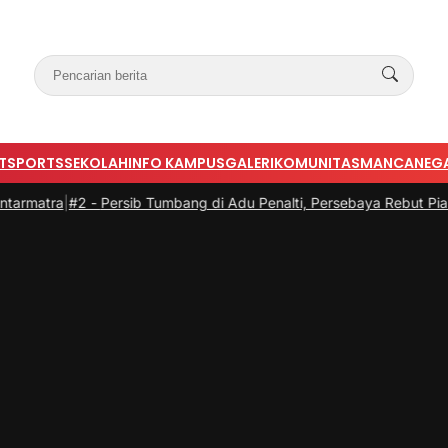
T
SPORTS
SEKOLAH
INFO KAMPUS
GALERI
KOMUNITAS
MANCANEG
2 -
Persib Tumbang di Adu Penalti, Persebaya Rebut Piala Presiden 