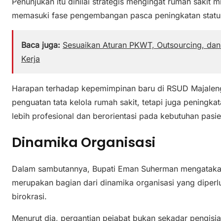
Penunjukan itu dinilai strategis mengingat rumah sakit m
memasuki fase pengembangan pasca peningkatan statu
Baca juga:
Sesuaikan Aturan PKWT, Outsourcing, da
Kerja
Harapan terhadap kepemimpinan baru di RSUD Majaleng
penguatan tata kelola rumah sakit, tetapi juga peningk
lebih profesional dan berorientasi pada kebutuhan pasie
Dinamika Organisasi
Dalam sambutannya, Bupati Eman Suherman mengatakan 
merupakan bagian dari dinamika organisasi yang diperl
birokrasi.
Menurut dia, pergantian pejabat bukan sekadar pengisian