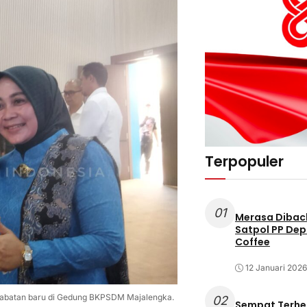
Terpopuler
01
Merasa Diback
Satpol PP Dep
Coffee
12 Januari 2026
n jabatan baru di Gedung BKPSDM Majalengka.
02
Sempat Terhe