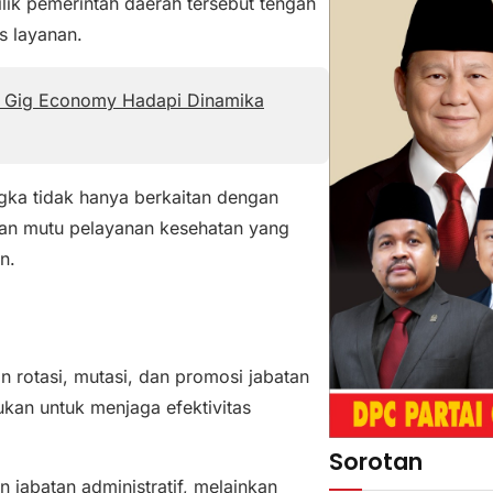
ilik pemerintah daerah tersebut tengah
s layanan.
n Gig Economy Hadapi Dinamika
ka tidak hanya berkaitan dengan
atan mutu pelayanan kesehatan yang
n.
rotasi, mutasi, dan promosi jabatan
ukan untuk menjaga efektivitas
Sorotan
 jabatan administratif, melainkan