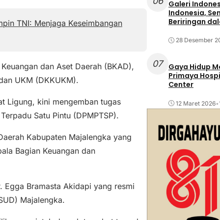
06
Galeri Indone
Indonesia, Se
Beriringan da
pin TNI: Menjaga Keseimbangan
28 Desember 2
07
n Keuangan dan Aset Daerah (BKAD),
Gaya Hidup Mo
Primaya Hospi
, dan UKM (DKKUKM).
Center
t Ligung, kini mengemban tugas
12 Maret 2026
•
 Terpadu Satu Pintu (DPMPTSP).
 Daerah Kabupaten Majalengka yang
epala Bagian Keuangan dan
r. Egga Bramasta Akidapi yang resmi
RSUD) Majalengka.