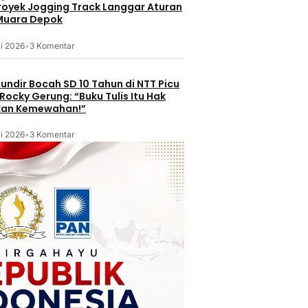
Proyek Jogging Track Langgar Aturan
 Muara Depok
i 2026
•
3 Komentar
undir Bocah SD 10 Tahun di NTT Picu
Rocky Gerung: “Buku Tulis Itu Hak
kan Kemewahan!”
i 2026
•
3 Komentar