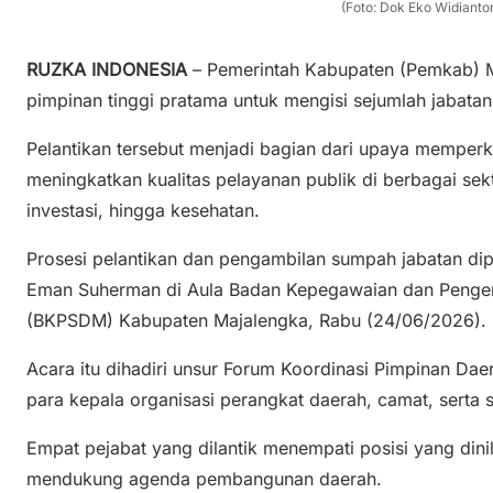
(Foto: Dok Eko Widianto
RUZKA INDONESIA
– Pemerintah Kabupaten (Pemkab) M
pimpinan tinggi pratama untuk mengisi sejumlah jabata
Pelantikan tersebut menjadi bagian dari upaya memperku
meningkatkan kualitas pelayanan publik di berbagai sekt
investasi, hingga kesehatan.
Prosesi pelantikan dan pengambilan sumpah jabatan di
Eman Suherman di Aula Badan Kepegawaian dan Peng
(BKPSDM) Kabupaten Majalengka, Rabu (24/06/2026).
Acara itu dihadiri unsur Forum Koordinasi Pimpinan Dae
para kepala organisasi perangkat daerah, camat, serta
Empat pejabat yang dilantik menempati posisi yang dini
mendukung agenda pembangunan daerah.