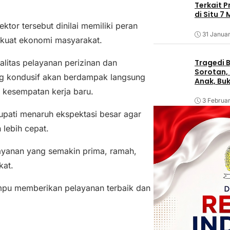
Terkait 
di Situ 7
tor tersebut dinilai memiliki peran
31 Januar
kuat ekonomi masyarakat.
Tragedi B
litas pelayanan perizinan dan
Sorotan, 
ang kondusif akan berdampak langsung
Anak, Bu
kesempatan kerja baru.
3 Februar
pati menaruh ekspektasi besar agar
 lebih cepat.
ayanan yang semakin prima, ramah,
kat.
mpu memberikan pelayanan terbaik dan