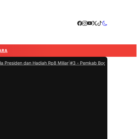
ARA
dan Hadiah Rp8 Miliar
|
#3 -
Pemkab Bogor Resmi Menetapkan Nama J