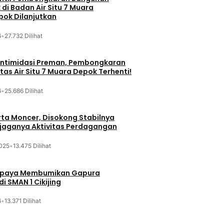
di Badan Air Situ 7 Muara
ok Dilanjutkan
6
•
27.732 Dilihat
iintimidasi Preman, Pembongkaran
tas Air Situ 7 Muara Depok Terhenti!
6
•
25.686 Dilihat
ta Moncer, Disokong Stabilnya
erjaganya Aktivitas Perdagangan
025
•
13.475 Dilihat
Upaya Membumikan Gapura
i SMAN 1 Cikijing
6
•
13.371 Dilihat