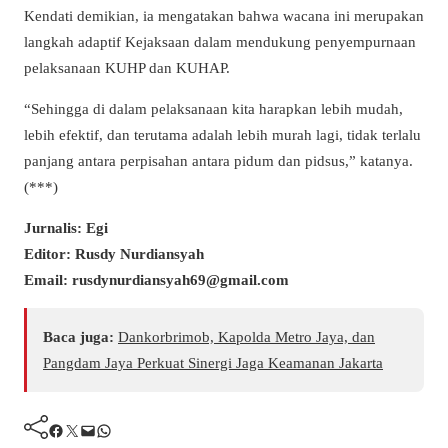
Kendati demikian, ia mengatakan bahwa wacana ini merupakan
langkah adaptif Kejaksaan dalam mendukung penyempurnaan
pelaksanaan KUHP dan KUHAP.
“Sehingga di dalam pelaksanaan kita harapkan lebih mudah,
lebih efektif, dan terutama adalah lebih murah lagi, tidak terlalu
panjang antara perpisahan antara pidum dan pidsus,” katanya.
(***)
Jurnalis: Egi
Editor: Rusdy Nurdiansyah
Email: rusdynurdiansyah69@gmail.com
Baca juga:
Dankorbrimob, Kapolda Metro Jaya, dan
Pangdam Jaya Perkuat Sinergi Jaga Keamanan Jakarta
Facebook
Twitter
Mail
WhatsApp