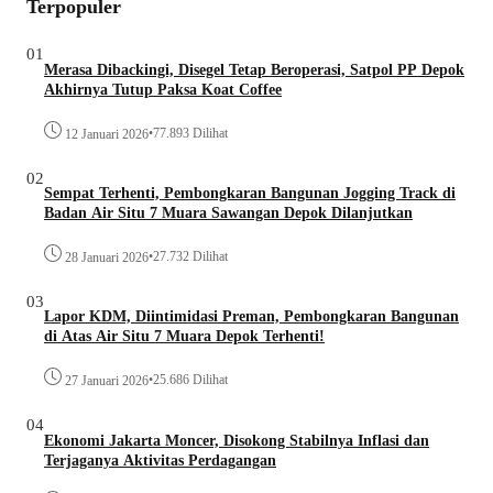
Terpopuler
01
Merasa Dibackingi, Disegel Tetap Beroperasi, Satpol PP Depok
Akhirnya Tutup Paksa Koat Coffee
•
77.893 Dilihat
12 Januari 2026
02
Sempat Terhenti, Pembongkaran Bangunan Jogging Track di
Badan Air Situ 7 Muara Sawangan Depok Dilanjutkan
•
27.732 Dilihat
28 Januari 2026
03
Lapor KDM, Diintimidasi Preman, Pembongkaran Bangunan
di Atas Air Situ 7 Muara Depok Terhenti!
•
25.686 Dilihat
27 Januari 2026
04
Ekonomi Jakarta Moncer, Disokong Stabilnya Inflasi dan
Terjaganya Aktivitas Perdagangan