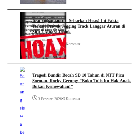
Akun @supiansuri Sebarkan Hoax! Ini Fakta
Terkait Proyek Jogging Track Langgar Aturan di
Situ 7 Muara Depok
•
3 Komentar
31 Januari 2026
Tragedi Bundir Bocah SD 10 Tahun di NTT Picu
Sorotan, Rocky Gerung: “Buku Tulis Itu Hak Anak,
Bukan Kemewahan!”
•
3 Komentar
3 Februari 2026