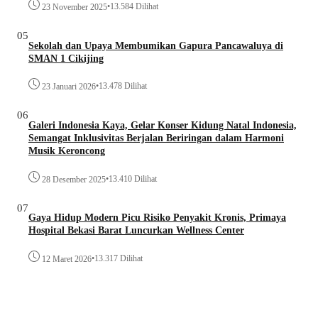
•
13.584 Dilihat
23 November 2025
05
Sekolah dan Upaya Membumikan Gapura Pancawaluya di
SMAN 1 Cikijing
•
13.478 Dilihat
23 Januari 2026
06
Galeri Indonesia Kaya, Gelar Konser Kidung Natal Indonesia,
Semangat Inklusivitas Berjalan Beriringan dalam Harmoni
Musik Keroncong
•
13.410 Dilihat
28 Desember 2025
07
Gaya Hidup Modern Picu Risiko Penyakit Kronis, Primaya
Hospital Bekasi Barat Luncurkan Wellness Center
•
13.317 Dilihat
12 Maret 2026