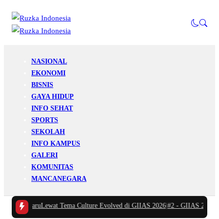
NASIONAL
EKONOMI
BISNIS
GAYA HIDUP
INFO SEHAT
SPORTS
SEKOLAH
INFO KAMPUS
GALERI
KOMUNITAS
MANCANEGARA
 Era BaruLewat Tema Culture Evolved di GIIAS 2026
|
#2 -
GIIAS 2026, JET