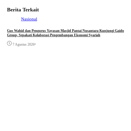
Berita Terkait
Nasional
Gus Wahid dan Pengurus Yayasan Masjid Pantai Nusantara Kunjungi Gaido
Group, Sepakati Kolaborasi Pengembangan Ekonomi Syariah
•
7 Agustus 2026