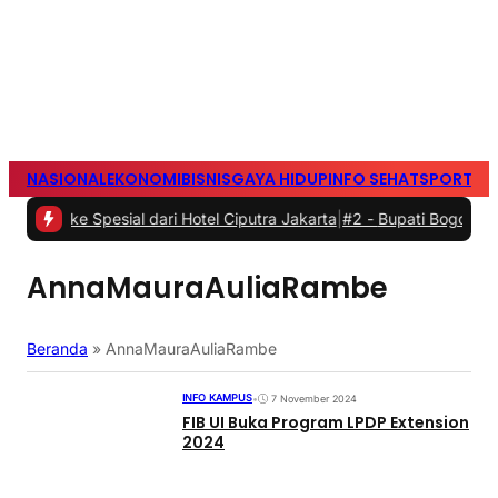
NASIONAL
EKONOMI
BISNIS
GAYA HIDUP
INFO SEHAT
SPORTS
S
 Spesial dari Hotel Ciputra Jakarta
|
#2 -
Bupati Bogor Rudi Susman
AnnaMauraAuliaRambe
Beranda
»
AnnaMauraAuliaRambe
INFO KAMPUS
•
7 November 2024
FIB UI Buka Program LPDP Extension
2024