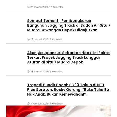
27 Januari 2026
•
17 Komentar
Sempat Terhenti, Pembongkaran
Bangunan Jogging Track di Badan Air Situ 7
Muara Sawangan Depok Dilanjutkan
28 Januari 2026
•
4 Komentar
Akun @supiansuri Sebarkan Hoax! Ini Fakta
Terkait Proyek Jogging Track Langgar
Aturan di Situ 7 Muara Depok
31 Januari 2026
•
3 Komentar
Tragedi Bundir Bocah SD 10 Tahun di NTT
Picu Sorotan, Rocky Gerung: “Buku Tulis Itu
Hak Anak, Bukan Kemewahan!”
3 Februari 2026
•
3 Komentar