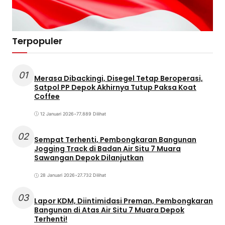
Terpopuler
01
Merasa Dibackingi, Disegel Tetap Beroperasi,
Satpol PP Depok Akhirnya Tutup Paksa Koat
Coffee
12 Januari 2026
•
77.889 Dilihat
02
Sempat Terhenti, Pembongkaran Bangunan
Jogging Track di Badan Air Situ 7 Muara
Sawangan Depok Dilanjutkan
28 Januari 2026
•
27.732 Dilihat
03
Lapor KDM, Diintimidasi Preman, Pembongkaran
Bangunan di Atas Air Situ 7 Muara Depok
Terhenti!