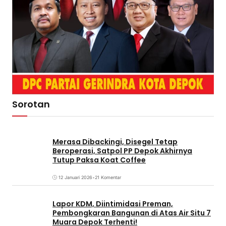
Sorotan
Merasa Dibackingi, Disegel Tetap
Beroperasi, Satpol PP Depok Akhirnya
Tutup Paksa Koat Coffee
12 Januari 2026
•
21 Komentar
Lapor KDM, Diintimidasi Preman,
Pembongkaran Bangunan di Atas Air Situ 7
Muara Depok Terhenti!