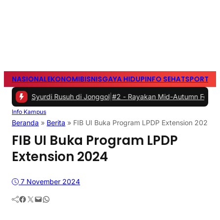
NASIONAL
EKONOMI
BISNIS
GAYA HIDUP
INFO SEHAT
SPORTS
S
urdi Rusuh di Jonggol
|
#2 -
Rayakan Mid-Autumn Festival dengan Mo
Info Kampus
Beranda
»
Berita
»
FIB UI Buka Program LPDP Extension 2024
FIB UI Buka Program LPDP
Extension 2024
7 November 2024
Facebook
Twitter
Mail
WhatsApp