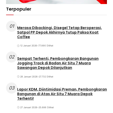
Terpopuler
01
Merasa Dibackingi, Disegel Tetap Beroperasi,
Satpol PP Depok Akhirnya Tutup Paksa Koat
Coffee
12 Januari 2026
•
77.890 Dilihat
02
Sempat Terhenti, Pembongkaran Bangunan
Jogging Track di Badan Air Situ 7 Muara
Sawangan Depok Dilanjutkan
28 Januari 2026
•
27.732 Dilihat
03
Lapor KDM, Diintimidasi Preman, Pembongkaran
Bangunan di Atas Air Situ 7 Muara Depok
Terhenti!
27 Januari 2026
•
25.686 Dilihat