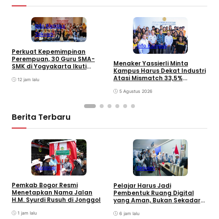
Info Kampus
Sekolah
Info Kampus
Perkuat Kepemimpinan
D
Perempuan, 30 Guru SMA-
S
Menaker Yassierli Minta
SMK di Yogyakarta Ikuti
T
Kampus Harus Dekat Industri
Pelatihan Kepemimpinan
Atasi Mismatch 33,5%
12 jam lalu
Lulusan
5 Agustus 2026
Berita Terbaru
Nasional
Sekolah
R
Pemkab Bogor Resmi
Pelajar Harus Jadi
F
Menetapkan Nama Jalan
Pembentuk Ruang Digital
S
H.M. Syurdi Rusuh di Jonggol
yang Aman, Bukan Sekadar
J
Pengguna
1 jam lalu
6 jam lalu