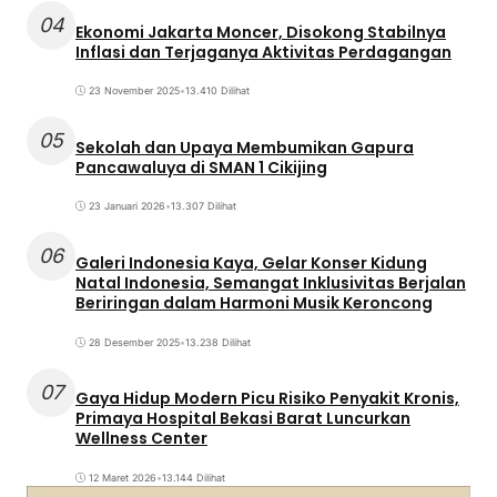
04
Ekonomi Jakarta Moncer, Disokong Stabilnya
Inflasi dan Terjaganya Aktivitas Perdagangan
23 November 2025
•
13.410 Dilihat
05
Sekolah dan Upaya Membumikan Gapura
Pancawaluya di SMAN 1 Cikijing
23 Januari 2026
•
13.307 Dilihat
06
Galeri Indonesia Kaya, Gelar Konser Kidung
Natal Indonesia, Semangat Inklusivitas Berjalan
Beriringan dalam Harmoni Musik Keroncong
28 Desember 2025
•
13.238 Dilihat
07
Gaya Hidup Modern Picu Risiko Penyakit Kronis,
Primaya Hospital Bekasi Barat Luncurkan
Wellness Center
12 Maret 2026
•
13.144 Dilihat