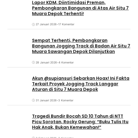
Lapor KDM, Diintimidasi Preman,
Pembongkaran Bangunan di Atas Air Situ 7
Muara Depok Terhenti!
27 Januari 2026
•
17 Komentar
Sempat Terhenti, Pembongkaran
Bangunan Jogging Track di Badan Air Situ 7
Muara Sawangan Depok Dilanjutkan
28 Januari 2026
•
4 Komentar
Akun @supiansuri Sebarkan Hoax! Ini Fakta
Terkait Proyek Jogging Track Langgar
Aturan di Situ 7 Muara Depok
31 Januari 2026
•
3 Komentar
Tragedi Bundir Bocah SD 10 Tahun di NTT
Picu Sorotan, Rocky Gerung: “Buku Tulis Itu
Hak Anak, Bukan Kemewahan!”