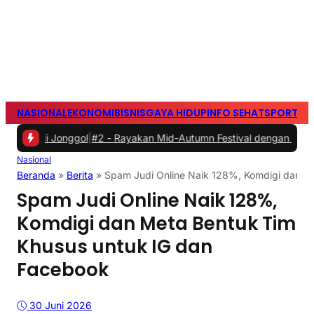
NASIONAL
EKONOMI
BISNIS
GAYA HIDUP
INFO SEHAT
SPORTS
S
Jonggol
|
#2 -
Rayakan Mid-Autumn Festival dengan Mooncake Spesial
Nasional
Beranda
»
Berita
»
Spam Judi Online Naik 128%, Komdigi dan M
Spam Judi Online Naik 128%,
Komdigi dan Meta Bentuk Tim
Khusus untuk IG dan
Facebook
30 Juni 2026