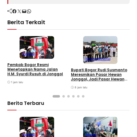
Facebook
Twitter
Mail
WhatsApp
Berita Terkait
Nasional
Ekonomi
Nasional
Pemkab Bogor Resmi
M
Menetapkan Nama Jalan
8
Bupati Bogor Rudi Susmanto
H.M. Syurdi Rusuh di Jonggol
K
Meresmikan Pasar Hewan
Jonggol, Jadi Pasar Hewan
1 jam lalu
Terbesar di Jabar
8 jam lalu
Berita Terbaru
Nasional
Sekolah