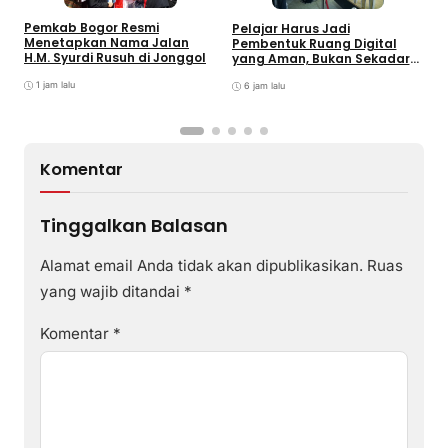
R
Pemkab Bogor Resmi
Pelajar Harus Jadi
F
Menetapkan Nama Jalan
Pembentuk Ruang Digital
S
H.M. Syurdi Rusuh di Jonggol
yang Aman, Bukan Sekadar
J
Pengguna
1 jam lalu
6 jam lalu
Komentar
Tinggalkan Balasan
Alamat email Anda tidak akan dipublikasikan.
Ruas
yang wajib ditandai
*
Komentar
*