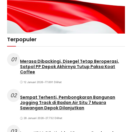
Terpopuler
01
Merasa Dibackingi, Disegel Tetap Beroperasi,
Satpol PP Depok Akhirnya Tutup Paksa Koat
Coffee
12 Januari 2026
•
77.891 Dilihat
02
Sempat Terhenti, Pembongkaran Bangunan
Jogging Track di Badan Air Situ 7 Muara
Sawangan Depok Dilanjutkan
28 Januari 2026
•
27.732 Dilihat
03