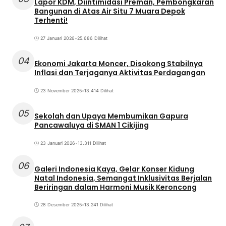
Lapor KDM, Diintimidasi Preman, Pembongkaran
Bangunan di Atas Air Situ 7 Muara Depok
Terhenti!
27 Januari 2026
•
25.686 Dilihat
04
Ekonomi Jakarta Moncer, Disokong Stabilnya
Inflasi dan Terjaganya Aktivitas Perdagangan
23 November 2025
•
13.414 Dilihat
05
Sekolah dan Upaya Membumikan Gapura
Pancawaluya di SMAN 1 Cikijing
23 Januari 2026
•
13.311 Dilihat
06
Galeri Indonesia Kaya, Gelar Konser Kidung
Natal Indonesia, Semangat Inklusivitas Berjalan
Beriringan dalam Harmoni Musik Keroncong
28 Desember 2025
•
13.241 Dilihat