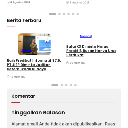
6 Agustus 2026
3 Agustus 2026
Berita Terbaru
Nasional
Balai K3 Diminta Harus
B
Nasional
Proaktif, Bukan Hanya Urus
G
Sertifikat
K
Raih Predikat Informatif 97,6,
35 menit lalu
PT JIEP Diminta Jadikan
Keterbukaan Budaya
Organisasi
15 menit lalu
Komentar
Tinggalkan Balasan
Alamat email Anda tidak akan dipublikasikan.
Ruas