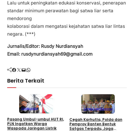
Lalu untuk peningkatan edukasi konservasi, penerapan
standar minimum perawatan bagi satwa liar serta
mendorong
kolaborasi dalam mengatasi kejahatan satwa liar lintas
negara. (***)
Jurnalis/Editor: Rusdy Nurdiansyah
Email: rusdynurdiansyah69@gmail.com
Facebook
Twitter
Mail
WhatsApp
Berita Terkait
Lingkungan
Lingkungan
Nasional
Pasang Umbul-umbul HUT RI,
Cegah Karhutla, Polda dan
P
PLN Ingatkan Warga
Pemprov Banten Bentuk
2
Waspada Jaringan Listrik
Satgas Terpadu, Jaga
T
Kawasan TPA