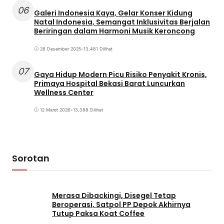
06
Galeri Indonesia Kaya, Gelar Konser Kidung
Natal Indonesia, Semangat Inklusivitas Berjalan
Beriringan dalam Harmoni Musik Keroncong
28 Desember 2025
•
13.481 Dilihat
07
Gaya Hidup Modern Picu Risiko Penyakit Kronis,
Primaya Hospital Bekasi Barat Luncurkan
Wellness Center
12 Maret 2026
•
13.388 Dilihat
Sorotan
Merasa Dibackingi, Disegel Tetap
Beroperasi, Satpol PP Depok Akhirnya
Tutup Paksa Koat Coffee