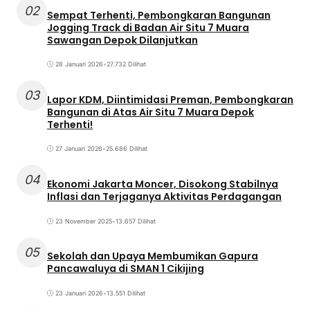
02
Sempat Terhenti, Pembongkaran Bangunan
Jogging Track di Badan Air Situ 7 Muara
Sawangan Depok Dilanjutkan
28 Januari 2026
•
27.732 Dilihat
03
Lapor KDM, Diintimidasi Preman, Pembongkaran
Bangunan di Atas Air Situ 7 Muara Depok
Terhenti!
27 Januari 2026
•
25.686 Dilihat
04
Ekonomi Jakarta Moncer, Disokong Stabilnya
Inflasi dan Terjaganya Aktivitas Perdagangan
23 November 2025
•
13.657 Dilihat
05
Sekolah dan Upaya Membumikan Gapura
Pancawaluya di SMAN 1 Cikijing
23 Januari 2026
•
13.551 Dilihat