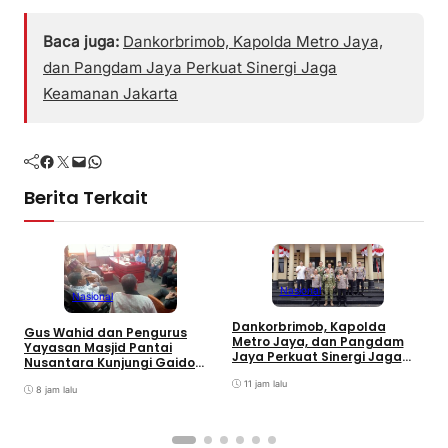
Baca juga:
Dankorbrimob, Kapolda Metro Jaya,
dan Pangdam Jaya Perkuat Sinergi Jaga
Keamanan Jakarta
Facebook
Twitter
Mail
WhatsApp
Berita Terkait
Nasional
Nasional
Dankorbrimob, Kapolda
Gus Wahid dan Pengurus
I
Metro Jaya, dan Pangdam
Yayasan Masjid Pantai
S
Jaya Perkuat Sinergi Jaga
Nusantara Kunjungi Gaido
G
Keamanan Jakarta
Group, Sepakati Kolaborasi
T
11 jam lalu
Pengembangan Ekonomi
8 jam lalu
Syariah