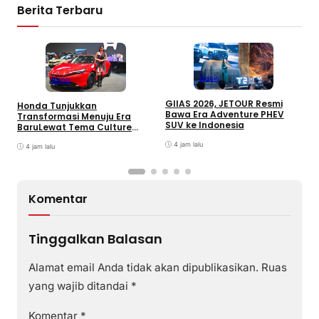
Berita Terbaru
Bisnis
Bisnis
GIIAS 2026, JETOUR Resmi
Honda Tunjukkan
T
Bawa Era Adventure PHEV
Transformasi Menuju Era
D
SUV ke Indonesia
BaruLewat Tema Culture
M
Evolved di GIIAS 2026
M
4 jam lalu
4 jam lalu
M
Komentar
Tinggalkan Balasan
Alamat email Anda tidak akan dipublikasikan.
Ruas
yang wajib ditandai
*
Komentar
*