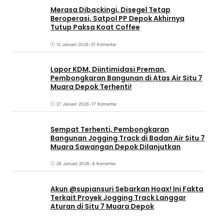
Merasa Dibackingi, Disegel Tetap
Beroperasi, Satpol PP Depok Akhirnya
Tutup Paksa Koat Coffee
12 Januari 2026
•
21 Komentar
Lapor KDM, Diintimidasi Preman,
Pembongkaran Bangunan di Atas Air Situ 7
Muara Depok Terhenti!
27 Januari 2026
•
17 Komentar
Sempat Terhenti, Pembongkaran
Bangunan Jogging Track di Badan Air Situ 7
Muara Sawangan Depok Dilanjutkan
28 Januari 2026
•
4 Komentar
Akun @supiansuri Sebarkan Hoax! Ini Fakta
Terkait Proyek Jogging Track Langgar
Aturan di Situ 7 Muara Depok