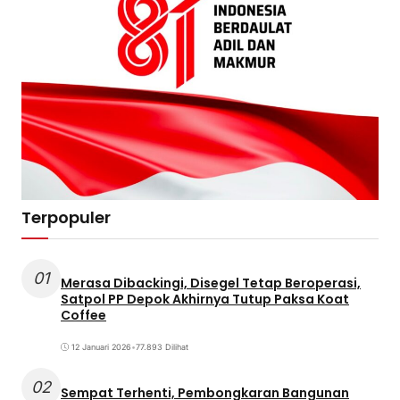
Terpopuler
01
Merasa Dibackingi, Disegel Tetap Beroperasi,
Satpol PP Depok Akhirnya Tutup Paksa Koat
Coffee
12 Januari 2026
•
77.893 Dilihat
02
Sempat Terhenti, Pembongkaran Bangunan