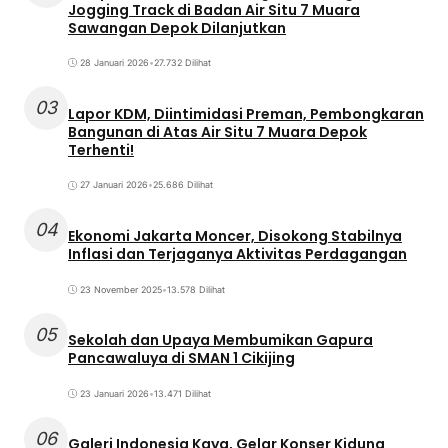
Jogging Track di Badan Air Situ 7 Muara
Sawangan Depok Dilanjutkan
28 Januari 2026
•
27.732 Dilihat
03
Lapor KDM, Diintimidasi Preman, Pembongkaran
Bangunan di Atas Air Situ 7 Muara Depok
Terhenti!
27 Januari 2026
•
25.686 Dilihat
04
Ekonomi Jakarta Moncer, Disokong Stabilnya
Inflasi dan Terjaganya Aktivitas Perdagangan
23 November 2025
•
13.578 Dilihat
05
Sekolah dan Upaya Membumikan Gapura
Pancawaluya di SMAN 1 Cikijing
23 Januari 2026
•
13.471 Dilihat
06
Galeri Indonesia Kaya, Gelar Konser Kidung