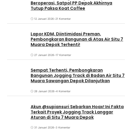
Beroperasi, Satpol PP Depok Akhirnya
Tutup Paksa Koat Coffee
12 Januari 2026
•
21 Komentar
Lapor KDM, Diintimidasi Preman,
Pembongkaran Bangunan di Atas Air Situ 7
Muara Depok Terhenti!
27 Januari 2026
•
17 Komentar
Sempat Terhenti, Pembongkaran
Bangunan Jogging Track di Badan Air Situ 7
Muara Sawangan Depok Dilanjutkan
28 Januari 2026
•
4 Komentar
Akun @supiansuri Sebarkan Hoax! Ini Fakta
Terkait Proyek Jogging Track Langgar
Aturan di Situ 7 Muara Depok
31 Januari 2026
•
3 Komentar