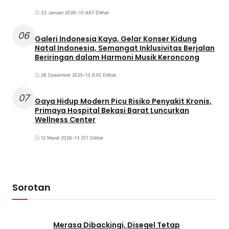
23 Januari 2026
•
13.687 Dilihat
06
Galeri Indonesia Kaya, Gelar Konser Kidung
Natal Indonesia, Semangat Inklusivitas Berjalan
Beriringan dalam Harmoni Musik Keroncong
28 Desember 2025
•
13.630 Dilihat
07
Gaya Hidup Modern Picu Risiko Penyakit Kronis,
Primaya Hospital Bekasi Barat Luncurkan
Wellness Center
12 Maret 2026
•
13.517 Dilihat
Sorotan
Merasa Dibackingi, Disegel Tetap