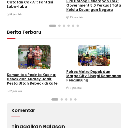
BPK Dorong Penerapan ESG-
C
Catatan Cak AT: Fantasi
Government 5.0 Perkuat Tata
T
Laba-laba
Kelola Keuangan Negara
6 jam lalu
23 jam lalu
Berita Terbaru
Nasional
Komunitas
Polres Metro Depok dan
C
Komunitas Pecinta Kucing:
Margo City Sinergi Keamanan
L
Denok dan Audrey Hadiri
Pengunjung
Pesta Ultah Bebeck di Kafe
3 jam lalu
2 jam lalu
Komentar
Tinggalkan Balasan