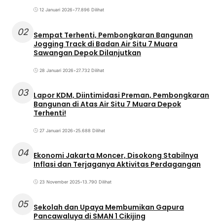
12 Januari 2026
•
77.896 Dilihat
02
Sempat Terhenti, Pembongkaran Bangunan
Jogging Track di Badan Air Situ 7 Muara
Sawangan Depok Dilanjutkan
28 Januari 2026
•
27.732 Dilihat
03
Lapor KDM, Diintimidasi Preman, Pembongkaran
Bangunan di Atas Air Situ 7 Muara Depok
Terhenti!
27 Januari 2026
•
25.688 Dilihat
04
Ekonomi Jakarta Moncer, Disokong Stabilnya
Inflasi dan Terjaganya Aktivitas Perdagangan
23 November 2025
•
13.790 Dilihat
05
Sekolah dan Upaya Membumikan Gapura
Pancawaluya di SMAN 1 Cikijing