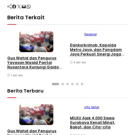
Facebook
Twitter
Mail
WhatsApp
Berita Terkait
Nasional
Dankorbrimob, Kapolda
I
Nasional
Metro Jaya, dan Pangdam
S
Jaya Perkuat Sinergi Jaga
G
Gus Wahid dan Pengurus
Keamanan Jakarta
T
Yayasan Masjid Pantai
4 jam lalu
Nusantara Kunjungi Gaido
Group, Sepakati Kolaborasi
Pengembangan Ekonomi
1 jam lalu
Syariah
Berita Terbaru
Info Sehat
MILKU Ajak 4.000 Siswa
D
Nasional
Surabaya Kenali Minat,
E
Bakat, dan Cita-cita
L
Gus Wahid dan Pengurus
P