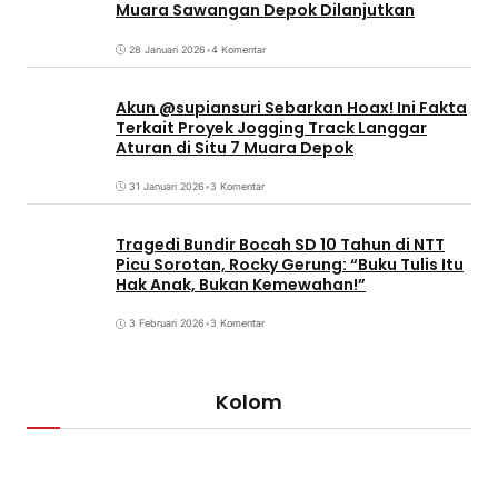
Muara Sawangan Depok Dilanjutkan
28 Januari 2026
•
4 Komentar
Akun @supiansuri Sebarkan Hoax! Ini Fakta
Terkait Proyek Jogging Track Langgar
Aturan di Situ 7 Muara Depok
31 Januari 2026
•
3 Komentar
Tragedi Bundir Bocah SD 10 Tahun di NTT
Picu Sorotan, Rocky Gerung: “Buku Tulis Itu
Hak Anak, Bukan Kemewahan!”
3 Februari 2026
•
3 Komentar
Kolom