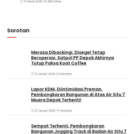
12 Maret 2026
•
13.268 Dilihat
Sorotan
Merasa Dibackingi, Disegel Tetap
Beroperasi, Satpol PP Depok Akhirnya
Tutup Paksa Koat Coffee
12 Januari 2026
•
21 Komentar
Lapor KDM, Diintimidasi Preman,
Pembongkaran Bangunan di Atas Air Situ 7
Muara Depok Terhenti!
27 Januari 2026
•
17 Komentar
Sempat Terhenti, Pembongkaran
Bangunan Jogging Track di Badan Air Situ 7