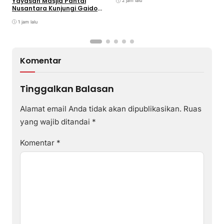
Yayasan Masjid Pantai
2 jam lalu
Nusantara Kunjungi Gaido
Group, Sepakati Kolaborasi
Pengembangan Ekonomi
1 jam lalu
Syariah
Komentar
Tinggalkan Balasan
Alamat email Anda tidak akan dipublikasikan.
Ruas
yang wajib ditandai
*
Komentar
*