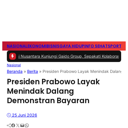
NASIONAL
EKONOMI
BISNIS
GAYA HIDUP
INFO SEHAT
SPORTS
S
ntai Nusantara Kunjungi Gaido Group, Sepakati Kolaborasi Pengem
Nasional
Beranda
»
Berita
»
Presiden Prabowo Layak Menindak Dalang D
Presiden Prabowo Layak
Menindak Dalang
Demonstran Bayaran
25 Juni 2026
Facebook
Twitter
Mail
WhatsApp