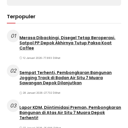
Terpopuler
01
Merasa Dibackingi, Disegel Tetap Beroperasi,
Satpol PP Depok Akhirnya Tutup Paksa Koat
Coffee
12 Januari 2026
•
77.893 Dilihat
02
Sempat Terhenti, Pembongkaran Bangunan
Jogging Track di Badan Air Situ 7 Muara
Sawangan Depok Dilanjutkan
28 Januari 2026
•
27.732 Dilihat
03
Lapor KDM, Diintimidasi Preman, Pembongkaran
Bangunan di Atas Air Situ 7 Muara Depok
Terhenti!
27 Januari 2026
•
25.686 Dilihat