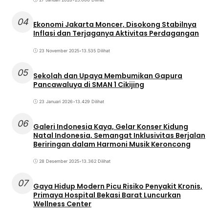
04
Ekonomi Jakarta Moncer, Disokong Stabilnya
Inflasi dan Terjaganya Aktivitas Perdagangan
23 November 2025
•
13.535 Dilihat
05
Sekolah dan Upaya Membumikan Gapura
Pancawaluya di SMAN 1 Cikijing
23 Januari 2026
•
13.429 Dilihat
06
Galeri Indonesia Kaya, Gelar Konser Kidung
Natal Indonesia, Semangat Inklusivitas Berjalan
Beriringan dalam Harmoni Musik Keroncong
28 Desember 2025
•
13.362 Dilihat
07
Gaya Hidup Modern Picu Risiko Penyakit Kronis,
Primaya Hospital Bekasi Barat Luncurkan
Wellness Center