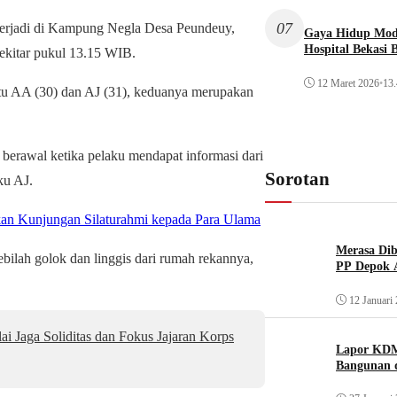
07
terjadi di Kampung Negla Desa Peundeuy,
Gaya Hidup Mode
Hospital Bekasi 
ekitar pukul 13.15 WIB.
12 Maret 2026
•
13.
aitu AA (30) dan AJ (31), keduanya merupakan
berawal ketika pelaku mendapat informasi dari
Sorotan
ku AJ.
kan Kunjungan Silaturahmi kepada Para Ulama
Merasa Diba
bilah golok dan linggis dari rumah rekannya,
PP Depok A
12 Januari
 Jaga Soliditas dan Fokus Jajaran Korps
Lapor KDM
Bangunan d