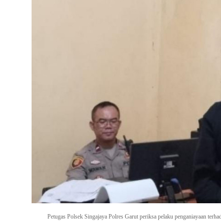
Petugas Polsek Singajaya Polres Garut periksa pelaku penganiayaan terha