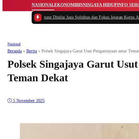
NASIONAL
EKONOMI
BISNIS
GAYA HIDUP
INFO SEH
ran Jaksa Agung Dinilai Jaga Soliditas dan Fokus Jajaran Korps Adhyaksa
|
#
Nasional
Beranda
»
Berita
»
Polsek Singajaya Garut Usut Penganiayaan antar Tema
Polsek Singajaya Garut Usut
Teman Dekat
5 November 2025