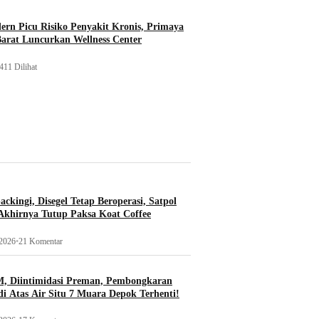
rn Picu Risiko Penyakit Kronis, Primaya
Barat Luncurkan Wellness Center
411 Dilihat
ckingi, Disegel Tetap Beroperasi, Satpol
khirnya Tutup Paksa Koat Coffee
 2026
•
21 Komentar
, Diintimidasi Preman, Pembongkaran
i Atas Air Situ 7 Muara Depok Terhenti!