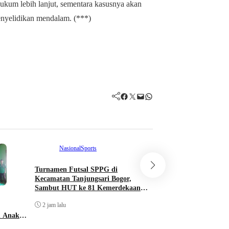
hukum lebih lanjut, sementara kasusnya akan
enyelidikan mendalam. (***)
Facebook
Twitter
Mail
WhatsApp
Nasional
Sports
Komunitas
Nasion
Turnamen Futsal SPPG di
IKABENTO dan YPKI
Kecamatan Tanjungsari Bogor,
Edukasi Kanker Men
Sambut HUT ke 81 Kemerdekaan
Depok
Republik Indonesia
2 jam lalu
2 jam lalu
n Anak