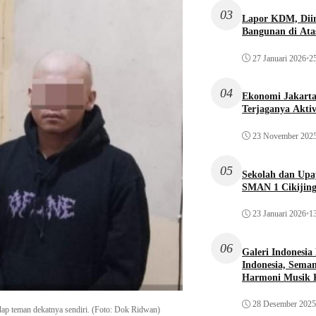
03
Lapor KDM, Dii
Bangunan di Atas
27 Januari 2026
•
25
04
Ekonomi Jakarta 
Terjaganya Akti
23 November 202
05
Sekolah dan Up
SMAN 1 Cikijin
23 Januari 2026
•
13
06
Galeri Indonesia
Indonesia, Seman
Harmoni Musik 
28 Desember 2025
dap teman dekatnya sendiri. (Foto: Dok Ridwan)