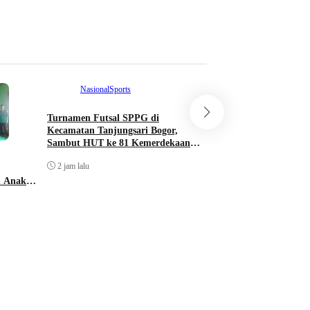
Nasional
Sports
Komunitas
Turnamen Futsal SPPG di
Sambut HUT ke 81 K
Kecamatan Tanjungsari Bogor,
Indonesia, Hj. Idah F
Sambut HUT ke 81 Kemerdekaan
Lomba Senam Ibu-ib
Republik Indonesia
Sukamakmur
2 jam lalu
2 jam lalu
n Anak