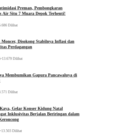
ntimidasi Preman, Pembongkaran
 Air Situ 7 Muara Depok Terhenti!
.686 Dilihat
Moncer, Disokong Stabilnya Inflasi dan
vitas Perdagangan
5
•
13.679 Dilihat
aya Membumikan Gapura Pancawaluya di
g
.571 Dilihat
 Kaya, Gelar Konser Kidung Natal
gat Inklusivitas Berjalan Beriringan dalam
Keroncong
•
13.503 Dilihat