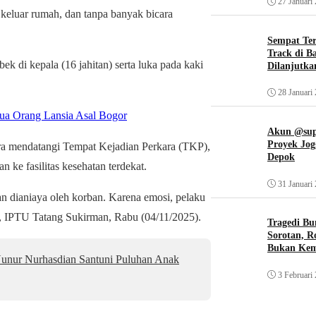
27 Januari
keluar rumah, dan tanpa banyak bicara
Sempat Te
Track di B
k di kepala (16 jahitan) serta luka pada kaki
Dilanjutka
28 Januari
Dua Orang Lansia Asal Bogor
Akun @supi
Proyek Jog
ra mendatangi Tempat Kejadian Perkara (TKP),
Depok
ke fasilitas kesehatan terdekat.
31 Januari
n dianiaya oleh korban. Karena emosi, pelaku
, IPTU Tatang Sukirman, Rabu (04/11/2025).
Tragedi Bu
Sorotan, R
Bukan Ke
nur Nurhasdian Santuni Puluhan Anak
3 Februari