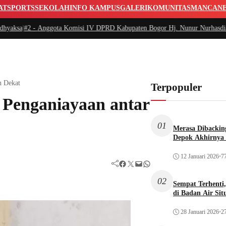
AT
SPORTS
SEKOLAH
INFO KAMPUS
GALERI
KOMUNITAS
MANCAN
2 -
Anggota Komisi IV DPRD Kabupaten Bogor Hj. Nunur Nurhasdian Santun
n Dekat
Terpopuler
 Penganiayaan antar
01
Merasa Dibacking
Depok Akhirnya 
12 Januari 2026
•
77
Facebook
Twitter
Mail
WhatsApp
02
Sempat Terhenti
di Badan Air Si
28 Januari 2026
•
27