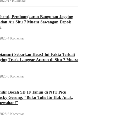
 2026
•
17 Komentar
rhenti, Pembongkaran Bangunan Jogging
adan Air Situ 7 Muara Sawangan Depok
n
 2026
•
4 Komentar
ansuri Sebarkan Hoax! Ini Fakta Terkait
ging Track Langgar Aturan di Situ 7 Muara
 2026
•
3 Komentar
ndir Bocah SD 10 Tahun di NTT Picu
ocky Gerung: “Buku Tulis Itu Hak Anak,
mewahan!”
 2026
•
3 Komentar