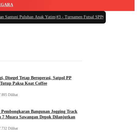
EGARA
i Puluhan Anak Yatim
|
#3 -
Turnamen Futsal SPPG di Kecamatan Tanjungsari 
i, Disegel Tetap Beroperasi, Satpol PP
Tutup Paksa Koat Coffee
.895 Dilihat
, Pembongkaran Bangunan Jogging Track
tu 7 Muara Sawangan Depok Dilanjutkan
.732 Dilihat