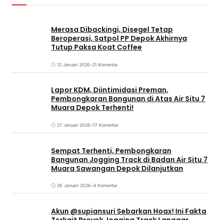
Merasa Dibackingi, Disegel Tetap
Beroperasi, Satpol PP Depok Akhirnya
Tutup Paksa Koat Coffee
12 Januari 2026
•
21 Komentar
Lapor KDM, Diintimidasi Preman,
Pembongkaran Bangunan di Atas Air Situ 7
Muara Depok Terhenti!
27 Januari 2026
•
17 Komentar
Sempat Terhenti, Pembongkaran
Bangunan Jogging Track di Badan Air Situ 7
Muara Sawangan Depok Dilanjutkan
28 Januari 2026
•
4 Komentar
Akun @supiansuri Sebarkan Hoax! Ini Fakta
Terkait Proyek Jogging Track Langgar