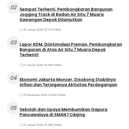
02
Sempat Terhenti, Pembongkaran Bangunan
Jogging Track di Badan Air Situ 7 Muara
Sawangan Depok Dilanjutkan
28 Januari 2026
•
27.732 Dilihat
03
Lapor KDM, Diintimidasi Preman, Pembongkaran
Bangunan di Atas Air Situ 7 Muara Depok
Terhenti!
27 Januari 2026
•
25.686 Dilihat
04
Ekonomi Jakarta Moncer, Disokong Stabilnya
Inflasi dan Terjaganya Aktivitas Perdagangan
23 November 2025
•
13.698 Dilihat
05
Sekolah dan Upaya Membumikan Gapura
Pancawaluya di SMAN 1 Cikijing
23 Januari 2026
•
13.589 Dilihat