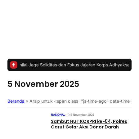
 Jaga Soliditas dan Fokus Jajaran Korps Adhyaksa
|
#2 -
Anggota Ko
5 November 2025
Beranda
»
Arsip untuk <span class="js-time-ago" data-time
NASIONAL
•
5 November 2025
Sambut HUT KORPRI ke-54, Polres
Garut Gelar Aksi Donor Darah