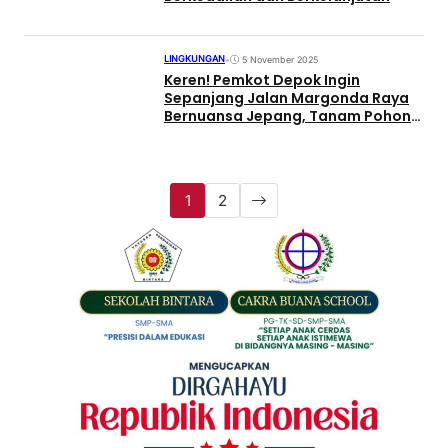
LINGKUNGAN
•
5 November 2025
Keren! Pemkot Depok Ingin
Sepanjang Jalan Margonda Raya
Bernuansa Jepang, Tanam Pohon
Tabebuya Pink
1
2