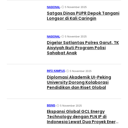
NASIONAL
•
5 November 2025
Satgas Dinas PUPR Depok Tangani
Longsor di Kali Caringin
NASIONAL
•
5 November 2025
Digelar Satlantas Polres Garut, TK
Aisyiyah Ikuti Program Polisi
Sahabat Anak
INFO KAMPUS
•
5 November 2025
Diplomasi Akademik UI-Peking
University Dorong Kolaborasi
Pendidikan dan Riset Global
BISNIS
•
5 November 2025
Ekspansi Global GCL Energy
Technology dengan PLN IP di
Indonesia Lewat Dua Proyek Energi
Bersih Berskala Besar