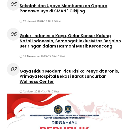
05
Sekolah dan Upaya Membumikan Gapura
Pancawaluya di SMAN 1 Cikijing
23 Januari 2026
•
13.642 Dilihat
06
Galeri Indonesia Kaya, Gelar Konser Kidung
Natal Indonesia, Semangat Inklusivitas Berjalan
Beriringan dalam Harmoni Musik Keroncong
28 Desember 2025
•
13.584 Dilihat
07
Gaya Hidup Modern Picu Risiko Penyakit Kronis,
Primaya Hospital Bekasi Barat Luncurkan
Wellness Center
12 Maret 2026
•
13.476 Dilihat