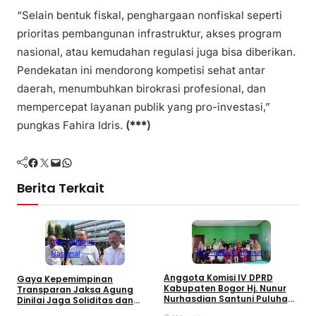
“Selain bentuk fiskal, penghargaan nonfiskal seperti
prioritas pembangunan infrastruktur, akses program
nasional, atau kemudahan regulasi juga bisa diberikan.
Pendekatan ini mendorong kompetisi sehat antar
daerah, menumbuhkan birokrasi profesional, dan
mempercepat layanan publik yang pro-investasi,”
pungkas Fahira Idris.
(***)
Facebook
Twitter
Mail
WhatsApp
Berita Terkait
Info Kampus
Komunitas
Nasional
Nasional
Anggota Komisi IV DPRD
Gaya Kepemimpinan
T
Kabupaten Bogor Hj. Nunur
Transparan Jaksa Agung
K
Nurhasdian Santuni Puluhan
Dinilai Jaga Soliditas dan
B
Anak Yatim
Fokus Jajaran Korps
K