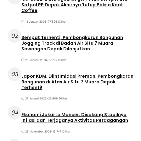
Satpol PP Depok Akhirnya Tutup Paksa Koat
Coffee
12 Januari 2026
•
77.896 Dilihat
02
Sempat Terhenti, Pembongkaran Bangunan
Jogging Track di Badan Air Situ 7 Muara
Sawangan Depok Dilanjutkan
28 Januari 2026
•
27.732 Dilihat
03
Lapor KDM, Diintimidasi Preman, Pembongkaran
Bangunan di Atas Air Situ 7 Muara Depok
Terhenti!
27 Januari 2026
•
25.686 Dilihat
04
Ekonomi Jakarta Moncer, Disokong Stabilnya
Inflasi dan Terjaganya Aktivitas Perdagangan
23 November 2025
•
13.747 Dilihat