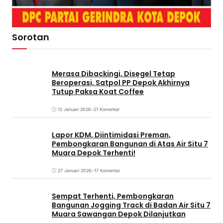
Sorotan
Merasa Dibackingi, Disegel Tetap
Beroperasi, Satpol PP Depok Akhirnya
Tutup Paksa Koat Coffee
12 Januari 2026
•
21 Komentar
Lapor KDM, Diintimidasi Preman,
Pembongkaran Bangunan di Atas Air Situ 7
Muara Depok Terhenti!
27 Januari 2026
•
17 Komentar
Sempat Terhenti, Pembongkaran
Bangunan Jogging Track di Badan Air Situ 7
Muara Sawangan Depok Dilanjutkan