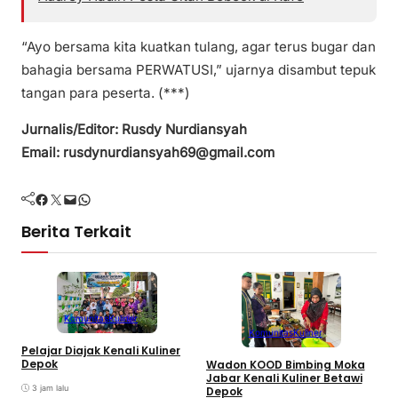
“Ayo bersama kita kuatkan tulang, agar terus bugar dan
bahagia bersama PERWATUSI,” ujarnya disambut tepuk
tangan para peserta. (***)
Jurnalis/Editor: Rusdy Nurdiansyah
Email: rusdynurdiansyah69@gmail.com
Facebook
Twitter
Mail
WhatsApp
Berita Terkait
Komunitas
Kuliner
Komunitas
Kuliner
Pelajar Diajak Kenali Kuliner
Depok
K
Wadon KOOD Bimbing Moka
D
Jabar Kenali Kuliner Betawi
3 jam lalu
P
Depok