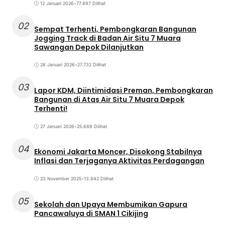
12 Januari 2026
•
77.897 Dilihat
02
Sempat Terhenti, Pembongkaran Bangunan
Jogging Track di Badan Air Situ 7 Muara
Sawangan Depok Dilanjutkan
28 Januari 2026
•
27.732 Dilihat
03
Lapor KDM, Diintimidasi Preman, Pembongkaran
Bangunan di Atas Air Situ 7 Muara Depok
Terhenti!
27 Januari 2026
•
25.688 Dilihat
04
Ekonomi Jakarta Moncer, Disokong Stabilnya
Inflasi dan Terjaganya Aktivitas Perdagangan
23 November 2025
•
13.842 Dilihat
05
Sekolah dan Upaya Membumikan Gapura
Pancawaluya di SMAN 1 Cikijing