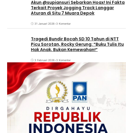
Akun @supiansuri Sebarkan Hoax! Ini Fakta
Terkait Proyek Jogging Track Langgar
Aturan di Situ 7 Muara Depok
31 Januari 2026
•
3 Komentar
Tragedi Bundir Bocah SD 10 Tahun di NTT
Picu Sorotan, Rocky Gerung: “Buku Tulis Itu
Hak Anak, Bukan Kemewahan!”
3 Februari 2026
•
3 Komentar