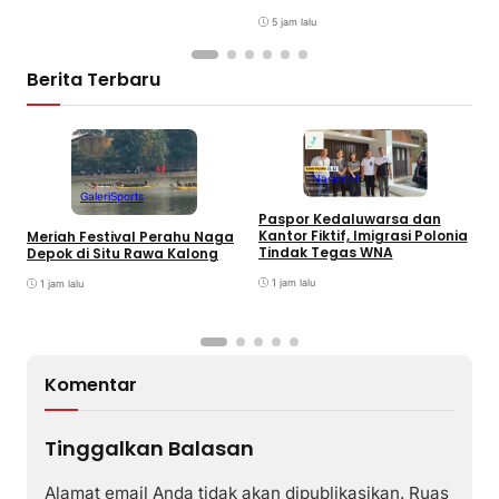
5 jam lalu
Berita Terbaru
Nasional
Galeri
Sports
Paspor Kedaluwarsa dan
P
Kantor Fiktif, Imigrasi Polonia
Meriah Festival Perahu Naga
D
Tindak Tegas WNA
Depok di Situ Rawa Kalong
1 jam lalu
1 jam lalu
Komentar
Tinggalkan Balasan
Alamat email Anda tidak akan dipublikasikan.
Ruas