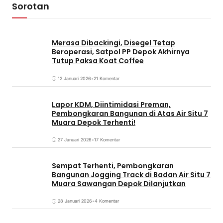
Sorotan
Merasa Dibackingi, Disegel Tetap
Beroperasi, Satpol PP Depok Akhirnya
Tutup Paksa Koat Coffee
12 Januari 2026
•
21 Komentar
Lapor KDM, Diintimidasi Preman,
Pembongkaran Bangunan di Atas Air Situ 7
Muara Depok Terhenti!
27 Januari 2026
•
17 Komentar
Sempat Terhenti, Pembongkaran
Bangunan Jogging Track di Badan Air Situ 7
Muara Sawangan Depok Dilanjutkan
28 Januari 2026
•
4 Komentar