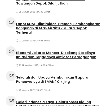
Sawangan Depok Dilanjutkan
28 Januari 2026
•
27.732 Dilihat
03
Lapor KDM, Diintimidasi Preman, Pembongkaran
Bangunan di Atas Air Situ 7 Muara Depok
Terhenti!
27 Januari 2026
•
25.686 Dilihat
04
Ekonomi Jakarta Moncer, Disokong Stabilnya
Inflasi dan Terjaganya Aktivitas Perdagangan
23 November 2025
•
13.683 Dilihat
05
Sekolah dan Upaya Membumikan Gapura
Pancawaluya di SMAN 1 Cikijing
23 Januari 2026
•
13.575 Dilihat
06
Galeri Indonesia Kaya, Gelar Konser Kidung