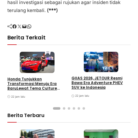
hasil investigasi sebagai rujukan agar insiden tidak
terulang kembali.
(***)
Facebook
Twitter
Mail
WhatsApp
Berita Terkait
Bisnis
Bisnis
GIIAS 2026, JETOUR Resmi
Honda Tunjukkan
T
Bawa Era Adventure PHEV
Transformasi Menuju Era
D
SUV ke Indonesia
BaruLewat Tema Culture
M
Evolved di GIIAS 2026
M
22 jam lalu
22 jam lalu
M
Berita Terbaru