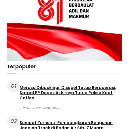
Terpopuler
01
Merasa Dibackingi, Disegel Tetap Beroperasi,
Satpol PP Depok Akhirnya Tutup Paksa Koat
Coffee
12 Januari 2026
•
77.895 Dilihat
02
Sempat Terhenti, Pembongkaran Bangunan
Jogging Track di Badan Air Situ 7 Muara