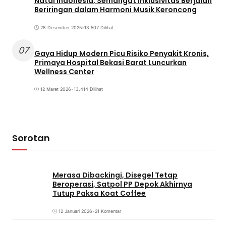
Natal Indonesia, Semangat Inklusivitas Berjalan
Beriringan dalam Harmoni Musik Keroncong
28 Desember 2025
•
13.507 Dilihat
07
Gaya Hidup Modern Picu Risiko Penyakit Kronis,
Primaya Hospital Bekasi Barat Luncurkan
Wellness Center
12 Maret 2026
•
13.414 Dilihat
Sorotan
Merasa Dibackingi, Disegel Tetap
Beroperasi, Satpol PP Depok Akhirnya
Tutup Paksa Koat Coffee
12 Januari 2026
•
21 Komentar