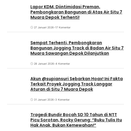
Lapor KDM, Diintimidasi Preman,
Pembongkaran Bangunan di Atas Air Situ 7
Muara Depok Terhenti!
27 Januari 2026
•
17 Komentar
Sempat Terhenti, Pembongkaran
Bangunan Jogging Track di Badan Air Situ 7
Muara Sawangan Depok Dilanjutkan
28 Januari 2026
•
4 Komentar
Akun @supiansuri Sebarkan Hoax! Ini Fakta
Terkait Proyek Jogging Track Langgar
Aturan di Situ 7 Muara Depok
31 Januari 2026
•
3 Komentar
Tragedi Bundir Bocah SD 10 Tahun di NTT
Picu Sorotan, Rocky Gerung: “Buku Tulis Itu
Hak Anak, Bukan Kemewahan!”