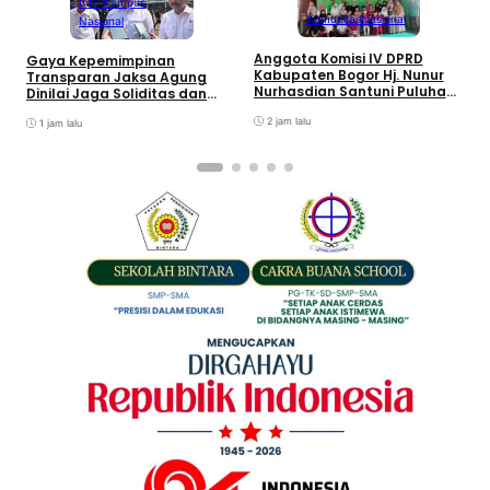
Info Kampus
Komunitas
Nasional
Nasional
Anggota Komisi IV DPRD
Gaya Kepemimpinan
T
Kabupaten Bogor Hj. Nunur
Transparan Jaksa Agung
K
Nurhasdian Santuni Puluhan
Dinilai Jaga Soliditas dan
B
Anak Yatim
Fokus Jajaran Korps
K
2 jam lalu
Adhyaksa
1 jam lalu
I