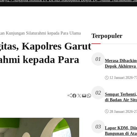
kan Kunjungan Silaturahmi kepada Para Ulama
Terpopuler
tas, Kapolres Garut
ahmi kepada Para
01
Merasa Dibacking
Depok Akhirnya 
12 Januari 2026
•
77
02
Sempat Terhenti
Facebook
Twitter
Mail
WhatsApp
di Badan Air Si
28 Januari 2026
•
27
03
Lapor KDM, Dii
Bangunan di Atas