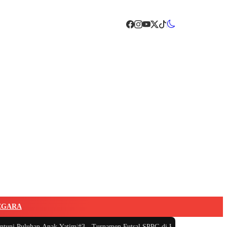
EGARA
 Puluhan Anak Yatim
|
#3 -
Turnamen Futsal SPPG di Kecamatan Tanjungsari B