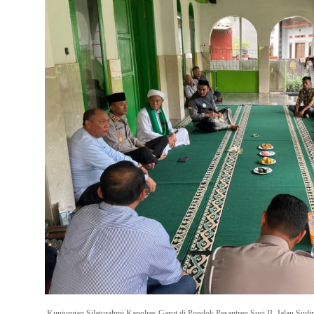
Kunjungan Silaturahmi Kapolres Garut di Pondok Pesantren Suci II, Jalan Su