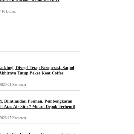
416 Dilihat
ckingi, Disegel Tetap Beroperasi, Satpol
khirnya Tutup Paksa Koat Coffee
 2026
•
21 Komentar
, Diintimidasi Preman, Pembongkaran
i Atas Air Situ 7 Muara Depok Terhenti!
 2026
•
17 Komentar