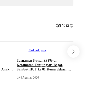
Facebook
Twitter
Mail
WhatsApp
Nasional
Sports
Turnamen Futsal SPPG di
Kecamatan Tanjungsari Bogor,
Komunitas
Nasion
n Anak
Sambut HUT ke 81 Kemerdekaan
Republik Indonesia
IKABENTO dan YPKI
8 Agustus 2026
Kanker ke Warga De
8 Agustus 2026