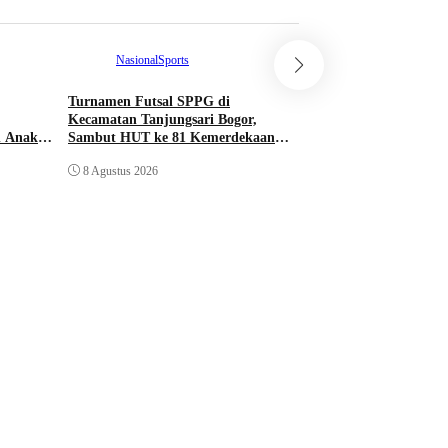
Nasional
Sports
Turnamen Futsal SPPG di
Komunitas
Kecamatan Tanjungsari Bogor,
n Anak
Sambut HUT ke 81 Kemerdekaan
Republik Indonesia
Sambut HUT ke 81 K
8 Agustus 2026
Indonesia, Hj. Idah F
Lomba Senam Ibu-ib
Sukamakmur
8 Agustus 2026