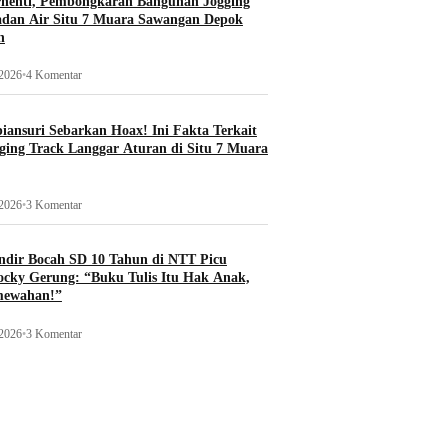
rhenti, Pembongkaran Bangunan Jogging
adan Air Situ 7 Muara Sawangan Depok
n
 2026
•
4 Komentar
ansuri Sebarkan Hoax! Ini Fakta Terkait
ging Track Langgar Aturan di Situ 7 Muara
 2026
•
3 Komentar
ndir Bocah SD 10 Tahun di NTT Picu
ocky Gerung: “Buku Tulis Itu Hak Anak,
mewahan!”
 2026
•
3 Komentar