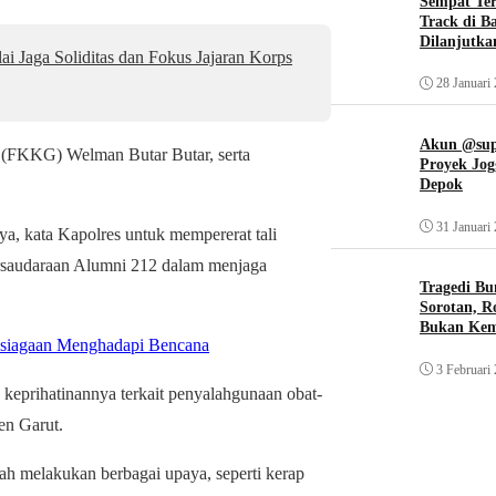
Sempat Te
Track di B
Dilanjutka
 Jaga Soliditas dan Fokus Jajaran Korps
28 Januari
Akun @supi
t (FKKG) Welman Butar Butar, serta
Proyek Jog
Depok
31 Januari
a, kata Kapolres untuk mempererat tali
Persaudaraan Alumni 212 dalam menjaga
Tragedi Bu
Sorotan, R
Bukan Ke
psiagaan Menghadapi Bencana
3 Februari
eprihatinannya terkait penyalahgunaan obat-
en Garut.
ah melakukan berbagai upaya, seperti kerap