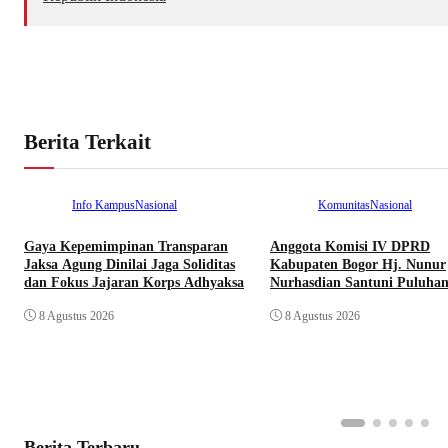
Berita Terkait
Info Kampus
Nasional
Komunitas
Nasional
Gaya Kepemimpinan Transparan
Anggota Komisi IV DPRD
Jaksa Agung Dinilai Jaga Soliditas
Kabupaten Bogor Hj. Nunur
dan Fokus Jajaran Korps Adhyaksa
Nurhasdian Santuni Puluha
Yatim
8 Agustus 2026
8 Agustus 2026
Berita Terbaru