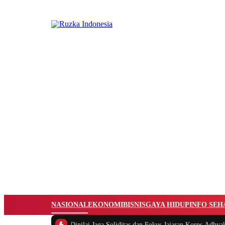
NASIONAL
EKONOMI
BISNIS
GAYA HIDUP
INFO SEH
an Jaksa Agung Dinilai Jaga Soliditas dan Fokus Jajaran Korps Adhyaksa
|
#2