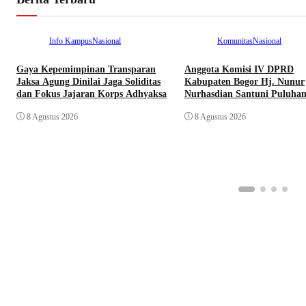
Info Kampus
Nasional
Komunitas
Nasional
Gaya Kepemimpinan Transparan
Anggota Komisi IV DPRD
Jaksa Agung Dinilai Jaga Soliditas
Kabupaten Bogor Hj. Nunur
dan Fokus Jajaran Korps Adhyaksa
Nurhasdian Santuni Puluha
Yatim
8 Agustus 2026
8 Agustus 2026