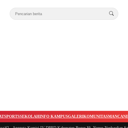
AT
SPORTS
SEKOLAH
INFO KAMPUS
GALERI
KOMUNITAS
MANCAN
 -
Anggota Komisi IV DPRD Kabupaten Bogor Hj. Nunur Nurhasdian Santuni