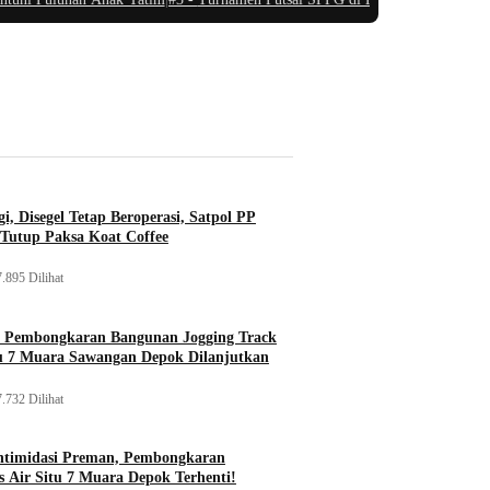
i, Disegel Tetap Beroperasi, Satpol PP
Tutup Paksa Koat Coffee
.895 Dilihat
, Pembongkaran Bangunan Jogging Track
tu 7 Muara Sawangan Depok Dilanjutkan
.732 Dilihat
ntimidasi Preman, Pembongkaran
 Air Situ 7 Muara Depok Terhenti!