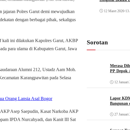
12 Maret 2026
•
13.
n jajaran Polres Garut demi mewujudkan
ekatan dengan berbagai pihak, sekaligus
 kali ini dilakukan Kapolres Garut, AKBP
Sorotan
ada para ulama di Kabupaten Garut, Jawa
Merasa Diba
rsaudaraan Alumni 212, Ustadz Aam Moh.
PP Depok A
, Kecamatan Karangpawitan pada Selasa
12 Januari
Lapor KDM
Dua Orang Lansia Asal Bogor
Bangunan d
kam AKP Asep Saepudin, Kasat Narkoba AKP
27 Januari
pam IPDA Nurcahyadi, dan Kanit III Sat