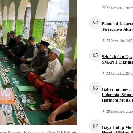
27 Januari 2026
•
25
04
Ekonomi Jakarta 
Terjaganya Akti
23 November 202
05
Sekolah dan Up
SMAN 1 Cikijin
23 Januari 2026
•
13
06
Galeri Indonesia
Indonesia, Seman
Harmoni Musik 
28 Desember 2025
07
Gaya Hidup Mode
dirman, Kecamatan Karangpawitan. (Foto: Dok Ridwan)
Hospital Bekasi 