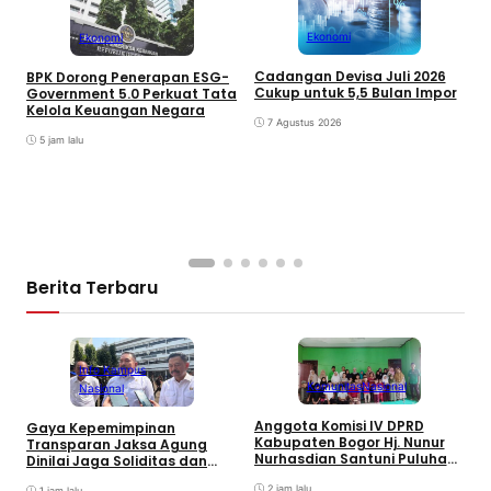
Ekonomi
Ekonomi
Cadangan Devisa Juli 2026
BPK Dorong Penerapan ESG-
Cukup untuk 5,5 Bulan Impor
B
Government 5.0 Perkuat Tata
M
Kelola Keuangan Negara
7 Agustus 2026
J
T
5 jam lalu
Berita Terbaru
Info Kampus
Komunitas
Nasional
Nasional
Anggota Komisi IV DPRD
Gaya Kepemimpinan
T
Kabupaten Bogor Hj. Nunur
Transparan Jaksa Agung
K
Nurhasdian Santuni Puluhan
Dinilai Jaga Soliditas dan
B
Anak Yatim
Fokus Jajaran Korps
K
2 jam lalu
1 jam lalu