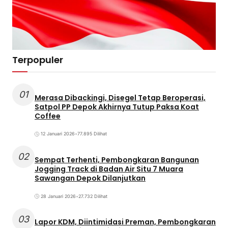
Terpopuler
01
Merasa Dibackingi, Disegel Tetap Beroperasi,
Satpol PP Depok Akhirnya Tutup Paksa Koat
Coffee
12 Januari 2026
•
77.895 Dilihat
02
Sempat Terhenti, Pembongkaran Bangunan
Jogging Track di Badan Air Situ 7 Muara
Sawangan Depok Dilanjutkan
28 Januari 2026
•
27.732 Dilihat
03
Lapor KDM, Diintimidasi Preman, Pembongkaran