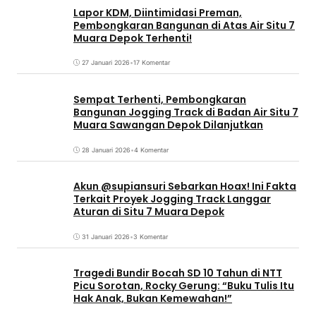
Lapor KDM, Diintimidasi Preman,
Pembongkaran Bangunan di Atas Air Situ 7
Muara Depok Terhenti!
27 Januari 2026
•
17 Komentar
Sempat Terhenti, Pembongkaran
Bangunan Jogging Track di Badan Air Situ 7
Muara Sawangan Depok Dilanjutkan
28 Januari 2026
•
4 Komentar
Akun @supiansuri Sebarkan Hoax! Ini Fakta
Terkait Proyek Jogging Track Langgar
Aturan di Situ 7 Muara Depok
31 Januari 2026
•
3 Komentar
Tragedi Bundir Bocah SD 10 Tahun di NTT
Picu Sorotan, Rocky Gerung: “Buku Tulis Itu
Hak Anak, Bukan Kemewahan!”