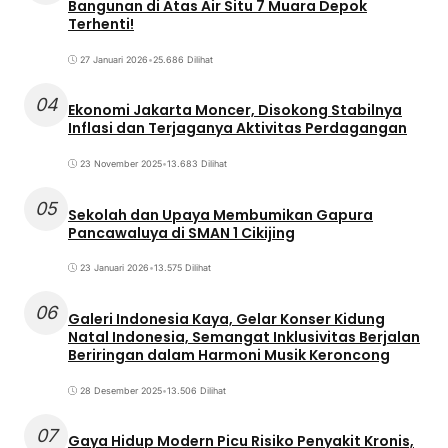
Bangunan di Atas Air Situ 7 Muara Depok
Terhenti!
27 Januari 2026
•
25.686 Dilihat
04
Ekonomi Jakarta Moncer, Disokong Stabilnya
Inflasi dan Terjaganya Aktivitas Perdagangan
23 November 2025
•
13.683 Dilihat
05
Sekolah dan Upaya Membumikan Gapura
Pancawaluya di SMAN 1 Cikijing
23 Januari 2026
•
13.575 Dilihat
06
Galeri Indonesia Kaya, Gelar Konser Kidung
Natal Indonesia, Semangat Inklusivitas Berjalan
Beriringan dalam Harmoni Musik Keroncong
28 Desember 2025
•
13.506 Dilihat
07
Gaya Hidup Modern Picu Risiko Penyakit Kronis,