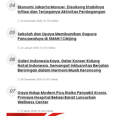
04
Ekonomi Jakarta Moncer, Disokong Stabilnya
Inflasi dan Terjaganya Aktivitas Perdagangan
23 November 2025
•
13.776 Dilihat
05
Sekolah dan Upaya Membumikan Gapura
Pancawaluya di SMAN 1 Cikijing
23 Januari 2026
•
13.673 Dilihat
06
Galeri Indonesia Kaya, Gelar Konser Kidung
Natal Indonesia, Semangat Inklusivitas Berjalan
Beriringan dalam Harmoni Musik Keroncong
28 Desember 2025
•
13.611 Dilihat
07
Gaya Hidup Modern Picu Risiko Penyakit Kronis,
Primaya Hospital Bekasi Barat Luncurkan
Wellness Center
12 Maret 2026
•
13.504 Dilihat