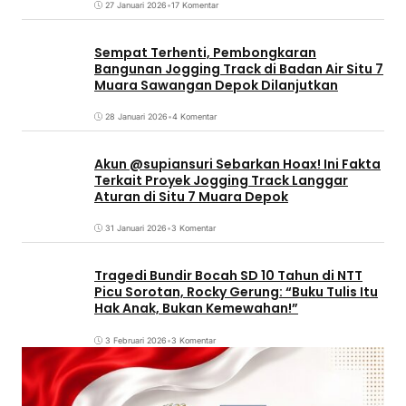
27 Januari 2026
•
17 Komentar
Sempat Terhenti, Pembongkaran
Bangunan Jogging Track di Badan Air Situ 7
Muara Sawangan Depok Dilanjutkan
28 Januari 2026
•
4 Komentar
Akun @supiansuri Sebarkan Hoax! Ini Fakta
Terkait Proyek Jogging Track Langgar
Aturan di Situ 7 Muara Depok
31 Januari 2026
•
3 Komentar
Tragedi Bundir Bocah SD 10 Tahun di NTT
Picu Sorotan, Rocky Gerung: “Buku Tulis Itu
Hak Anak, Bukan Kemewahan!”
3 Februari 2026
•
3 Komentar