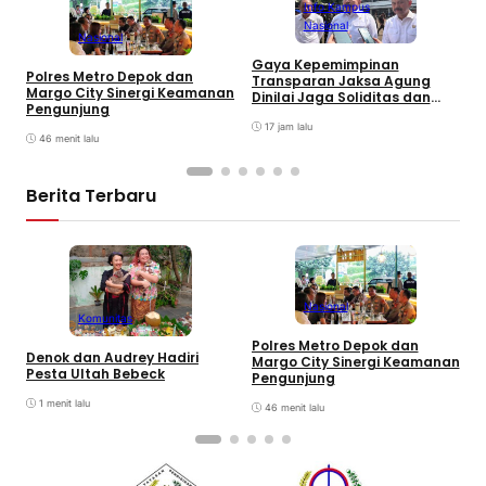
Info Kampus
Nasional
Nasional
A
Gaya Kepemimpinan
Polres Metro Depok dan
K
Transparan Jaksa Agung
Margo City Sinergi Keamanan
N
Dinilai Jaga Soliditas dan
Pengunjung
A
Fokus Jajaran Korps
Adhyaksa
17 jam lalu
46 menit lalu
Berita Terbaru
Nasional
Komunitas
Polres Metro Depok dan
C
Denok dan Audrey Hadiri
Margo City Sinergi Keamanan
L
Pesta Ultah Bebeck
Pengunjung
1 menit lalu
46 menit lalu