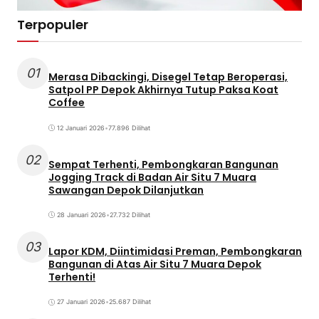
Terpopuler
01
Merasa Dibackingi, Disegel Tetap Beroperasi,
Satpol PP Depok Akhirnya Tutup Paksa Koat
Coffee
12 Januari 2026
•
77.896 Dilihat
02
Sempat Terhenti, Pembongkaran Bangunan
Jogging Track di Badan Air Situ 7 Muara
Sawangan Depok Dilanjutkan
28 Januari 2026
•
27.732 Dilihat
03
Lapor KDM, Diintimidasi Preman, Pembongkaran
Bangunan di Atas Air Situ 7 Muara Depok
Terhenti!
27 Januari 2026
•
25.687 Dilihat