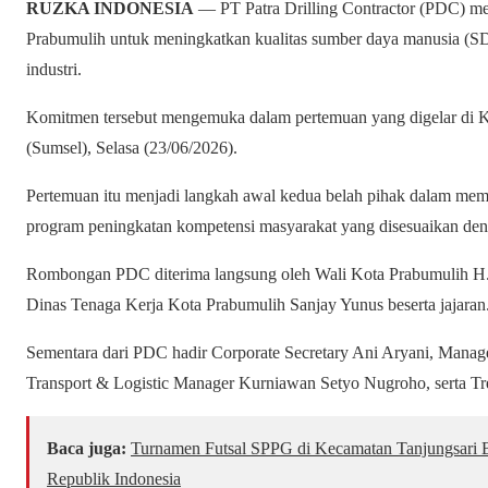
RUZKA INDONESIA
— PT Patra Drilling Contractor (PDC) me
Prabumulih untuk meningkatkan kualitas sumber daya manusia (SD
industri.
Komitmen tersebut mengemuka dalam pertemuan yang digelar di K
(Sumsel), Selasa (23/06/2026).
Pertemuan itu menjadi langkah awal kedua belah pihak dalam memb
program peningkatan kompetensi masyarakat yang disesuaikan deng
Rombongan PDC diterima langsung oleh Wali Kota Prabumulih H. A
Dinas Tenaga Kerja Kota Prabumulih Sanjay Yunus beserta jajaran
Sementara dari PDC hadir Corporate Secretary Ani Aryani, Man
Transport & Logistic Manager Kurniawan Setyo Nugroho, serta 
Baca juga:
Turnamen Futsal SPPG di Kecamatan Tanjungsari
Republik Indonesia