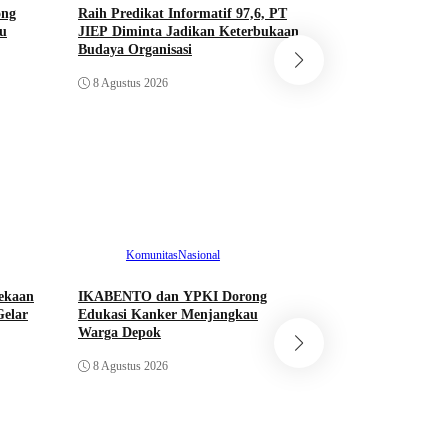
ong
Raih Predikat Informatif 97,6, PT
u
JIEP Diminta Jadikan Keterbukaan
Nasional
Budaya Organisasi
Balai K3 Diminta H
8 Agustus 2026
Bukan Hanya Urus 
8 Agustus 2026
Komunitas
Nasional
Nasional
ekaan
IKABENTO dan YPKI Dorong
Raih Predikat Info
Gelar
Edukasi Kanker Menjangkau
JIEP Diminta Jadi
Warga Depok
Budaya Organisasi
8 Agustus 2026
8 Agustus 2026