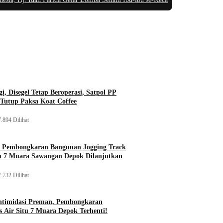
i, Disegel Tetap Beroperasi, Satpol PP
Tutup Paksa Koat Coffee
.894 Dilihat
, Pembongkaran Bangunan Jogging Track
tu 7 Muara Sawangan Depok Dilanjutkan
.732 Dilihat
ntimidasi Preman, Pembongkaran
 Air Situ 7 Muara Depok Terhenti!