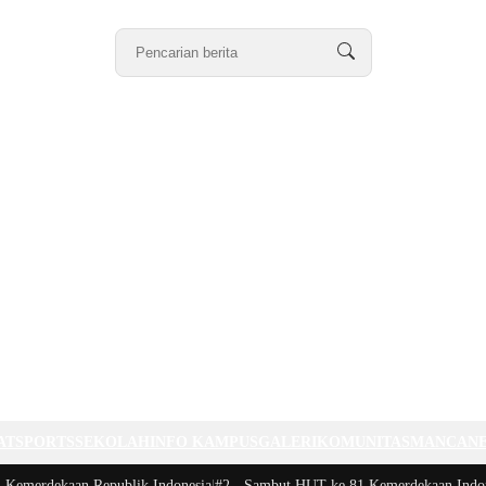
AT
SPORTS
SEKOLAH
INFO KAMPUS
GALERI
KOMUNITAS
MANCAN
erdekaan Republik Indonesia
|
#2 -
Sambut HUT ke 81 Kemerdekaan Indonesia