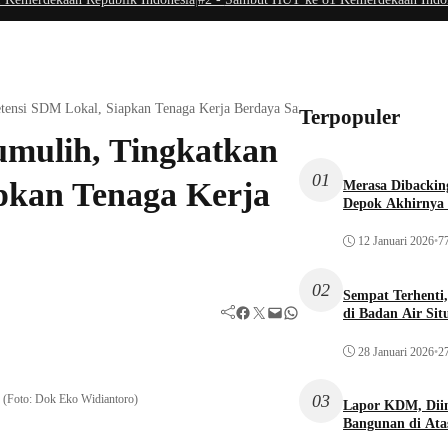
nsi SDM Lokal, Siapkan Tenaga Kerja Berdaya Saing Industri
Terpopuler
mulih, Tingkatkan
01
pkan Tenaga Kerja
Merasa Dibacking
Depok Akhirnya 
12 Januari 2026
•
77
02
Sempat Terhenti
Facebook
Twitter
Mail
WhatsApp
di Badan Air Si
28 Januari 2026
•
27
03
. (Foto: Dok Eko Widiantoro)
Lapor KDM, Dii
Bangunan di Atas