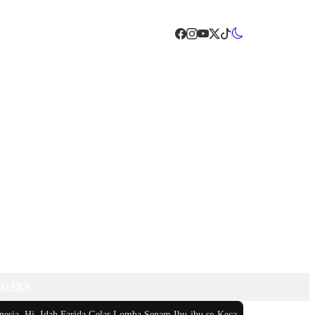
EGARA
, Hj. Idah Farida Gelar Lomba Senam Ibu-ibu se-Kecamatan Sukamakmur
|
#3 