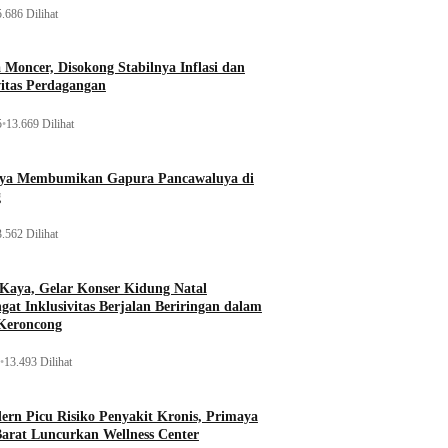
.686 Dilihat
Moncer, Disokong Stabilnya Inflasi dan
vitas Perdagangan
5
•
13.669 Dilihat
aya Membumikan Gapura Pancawaluya di
g
.562 Dilihat
 Kaya, Gelar Konser Kidung Natal
gat Inklusivitas Berjalan Beriringan dalam
Keroncong
•
13.493 Dilihat
rn Picu Risiko Penyakit Kronis, Primaya
Barat Luncurkan Wellness Center