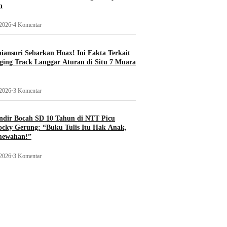
n
 2026
•
4 Komentar
ansuri Sebarkan Hoax! Ini Fakta Terkait
ging Track Langgar Aturan di Situ 7 Muara
 2026
•
3 Komentar
ndir Bocah SD 10 Tahun di NTT Picu
ocky Gerung: “Buku Tulis Itu Hak Anak,
mewahan!”
 2026
•
3 Komentar