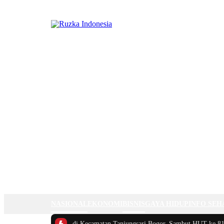
NASIONAL
EKONOMI
BISNIS
GAYA HIDUP
INFO SEH
rnamen Futsal SPPG di Kecamatan Tanjungsari Bogor, Sambut HUT ke 81 Kem