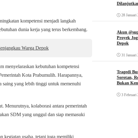
Dilanjutka
28 Januari
ingkatan kompetensi menjadi langkah
ebutuhan dunia kerja yang terus berkembang.
Akun @supi
Proyek Jog
Depok
enjangkau Warga Depok
31 Januari
lam menyelaraskan kebutuhan kompetensi
Tragedi Bu
 Pemerintah Kota Prabumulih. Harapannya,
Sorotan, R
Bukan Ke
a saing yang lebih tinggi untuk memenuhi
3 Februari
ut. Menurutnya, kolaborasi antara pemerintah
ptakan SDM yang unggul dan siap memasuki
kegiatan usaha, tetapi juga memiliki