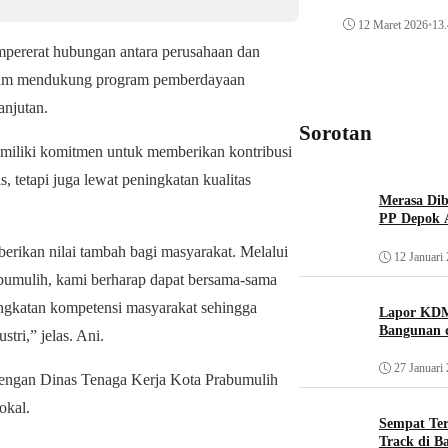
12 Maret 2026
•
13.
mpererat hubungan antara perusahaan dan
dalam mendukung program pemberdayaan
njutan.
Sorotan
miliki komitmen untuk memberikan kontribusi
, tetapi juga lewat peningkatan kualitas
Merasa Diba
PP Depok A
ikan nilai tambah bagi masyarakat. Melalui
12 Januari
bumulih, kami berharap dapat bersama-sama
gkatan kompetensi masyarakat sehingga
Lapor KDM
Bangunan d
tri,” jelas. Ani.
27 Januari
 dengan Dinas Tenaga Kerja Kota Prabumulih
okal.
Sempat Te
Track di B