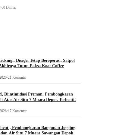
400 Dilihat
ckingi, Disegel Tetap Beroperasi, Satpol
khirnya Tutup Paksa Koat Coffee
 2026
•
21 Komentar
, Diintimidasi Preman, Pembongkaran
i Atas Air Situ 7 Muara Depok Terhenti!
 2026
•
17 Komentar
rhenti, Pembongkaran Bangunan Jogging
adan Air Situ 7 Muara Sawangan Depok