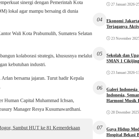
mperkuat sinergi dengan Pemerintah Kota
27 Januari 2026
•
25
M) lokal agar mampu bersaing di dunia
04
Ekonomi Jakarta 
Terjaganya Akti
antor Wali Kota Prabumulih, Sumatera Selatan
23 November 202
05
Sekolah dan Up
angun kolaborasi strategis, khususnya melalui
SMAN 1 Cikijin
an kebutuhan industri.
23 Januari 2026
•
13
rlan bersama jajaran. Turut hadir Kepala
.
06
Galeri Indonesia
Indonesia, Seman
ager Human Capital Muhammad Ichsan,
Harmoni Musik 
Treasury Manager Resya Kusumawardhani.
28 Desember 2025
07
 Bogor, Sambut HUT ke 81 Kemerdekaan
Gaya Hidup Mode
Hospital Bekasi 