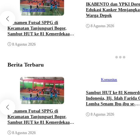
IKABENTO dan YPKI Dor
Nasional
Sports
Edukasi Kanker Menjangka
Warga Depok
Turnamen Futsal SPPG di
8 Agustus 2026
Kecamatan Tanjungsari Bogor,
Sambut HUT ke 81 Kemerdekaan
Republik Indonesia
8 Agustus 2026
Berita Terbaru
Komunitas
Sambut HUT ke 81 Kemerd
Nasional
Sports
Indonesia, Hj. Idah Farida 
Lomba Senam Ibu-ibu se-
Kecamatan Sukamakmur
Turnamen Futsal SPPG di
8 Agustus 2026
Kecamatan Tanjungsari Bogor,
Sambut HUT ke 81 Kemerdekaan
Republik Indonesia
8 Agustus 2026