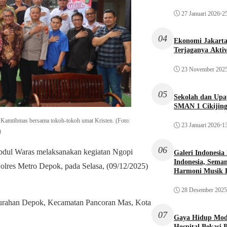
27 Januari 2026
•
25
04
Ekonomi Jakarta 
Terjaganya Akti
23 November 202
05
Sekolah dan Up
SMAN 1 Cikijin
Kamtibmas bersama tokoh-tokoh umat Kristen. (Foto:
23 Januari 2026
•
13
)
06
ul Waras melaksanakan kegiatan Ngopi
Galeri Indonesia
Indonesia, Seman
lres Metro Depok, pada Selasa, (09/12/2025)
Harmoni Musik 
28 Desember 2025
elurahan Depok, Kecamatan Pancoran Mas, Kota
07
Gaya Hidup Mode
Hospital Bekasi 