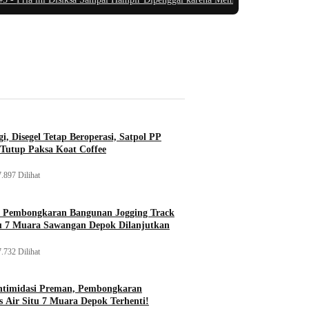
i, Disegel Tetap Beroperasi, Satpol PP
Tutup Paksa Koat Coffee
.897 Dilihat
, Pembongkaran Bangunan Jogging Track
tu 7 Muara Sawangan Depok Dilanjutkan
.732 Dilihat
ntimidasi Preman, Pembongkaran
 Air Situ 7 Muara Depok Terhenti!