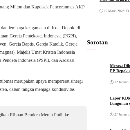
 Bintang Milton dan Kapolsek Pancoranmas AKP
12 Maret 2026
•
13.
eja dan lembaga keagamaan di Kota Depok, di
tuan Gereja Pentekosta Indonesia (PGPI),
Sorotan
en, Gereja Baptis, Gereja Katolik, Gereja
agnas), Majelis Umat Kristen Indonesia
Pendeta Indonesia (PSPI), dan Asosiasi
Merasa Diba
PP Depok A
ibmas merupakan upaya mempererat sinergi
12 Januari
sten, dalam rangka menjaga kondusivitas
Lapor KDM
Bangunan d
27 Januari
ikan Ribuan Bendera Merah Putih ke