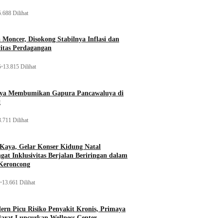
.688 Dilihat
Moncer, Disokong Stabilnya Inflasi dan
vitas Perdagangan
5
•
13.815 Dilihat
aya Membumikan Gapura Pancawaluya di
g
.711 Dilihat
 Kaya, Gelar Konser Kidung Natal
gat Inklusivitas Berjalan Beriringan dalam
Keroncong
•
13.661 Dilihat
rn Picu Risiko Penyakit Kronis, Primaya
Barat Luncurkan Wellness Center