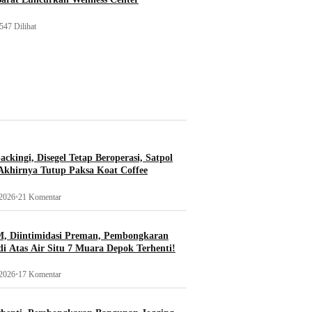
547 Dilihat
ckingi, Disegel Tetap Beroperasi, Satpol
khirnya Tutup Paksa Koat Coffee
 2026
•
21 Komentar
, Diintimidasi Preman, Pembongkaran
i Atas Air Situ 7 Muara Depok Terhenti!
 2026
•
17 Komentar