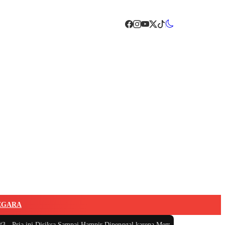
EGARA
ria ini Disiksa Sampai Hampir Dipenggal karena Memastikan Dunia Tahu In