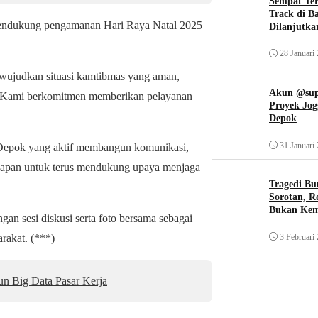
Sempat Te
Track di B
mendukung pengamanan Hari Raya Natal 2025
Dilanjutka
28 Januari
mewujudkan situasi kamtibmas yang aman,
Akun @supi
. Kami berkomitmen memberikan pelayanan
Proyek Jog
Depok
31 Januari
o Depok yang aktif membangun komunikasi,
siapan untuk terus mendukung upaya menjaga
Tragedi Bu
Sorotan, R
Bukan Ke
gan sesi diskusi serta foto bersama sebagai
3 Februari
rakat. (***)
n Big Data Pasar Kerja