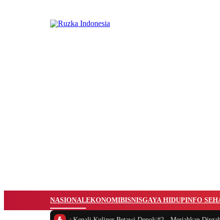
NASIONAL
EKONOMI
BISNIS
GAYA HIDUP
INFO SEH
mbing Moka Jabar Kenali Kuliner Betawi Depok
|
#2 -
Meriahkan Dirgahayu 