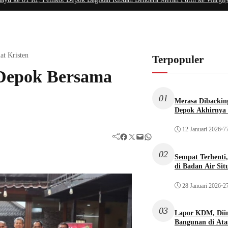
t Kristen
Terpopuler
Depok Bersama
01
Merasa Dibacking
Depok Akhirnya 
12 Januari 2026
•
77
Facebook
Twitter
Mail
WhatsApp
02
Sempat Terhenti
di Badan Air Si
28 Januari 2026
•
27
03
Lapor KDM, Dii
Bangunan di Atas