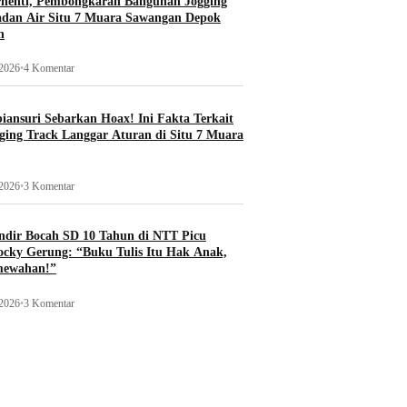
rhenti, Pembongkaran Bangunan Jogging
adan Air Situ 7 Muara Sawangan Depok
n
 2026
•
4 Komentar
ansuri Sebarkan Hoax! Ini Fakta Terkait
ging Track Langgar Aturan di Situ 7 Muara
 2026
•
3 Komentar
ndir Bocah SD 10 Tahun di NTT Picu
ocky Gerung: “Buku Tulis Itu Hak Anak,
mewahan!”
 2026
•
3 Komentar