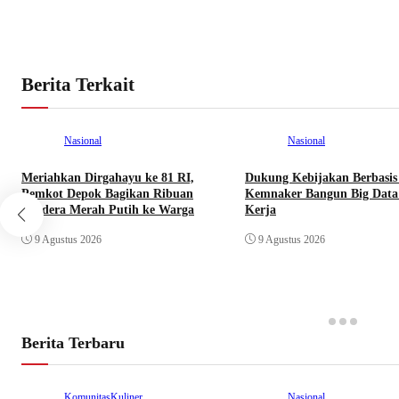
Berita Terkait
Nasional
Nasional
Meriahkan Dirgahayu ke 81 RI,
Dukung Kebijakan Berbasis
Pemkot Depok Bagikan Ribuan
Kemnaker Bangun Big Data
Bendera Merah Putih ke Warga
Kerja
9 Agustus 2026
9 Agustus 2026
Berita Terbaru
Komunitas
Kuliner
Nasional