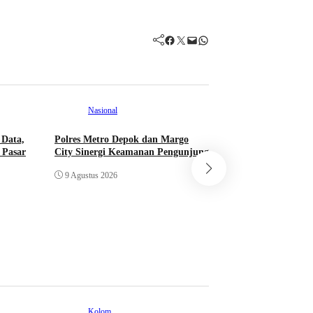
Facebook
Twitter
Mail
WhatsApp
Nasional
 Data,
Polres Metro Depok dan Margo
Info Kampus
N
 Pasar
City Sinergi Keamanan Pengunjung
Gaya Kepemimpina
9 Agustus 2026
Jaksa Agung Dinilai
dan Fokus Jajaran
8 Agustus 2026
Kolom