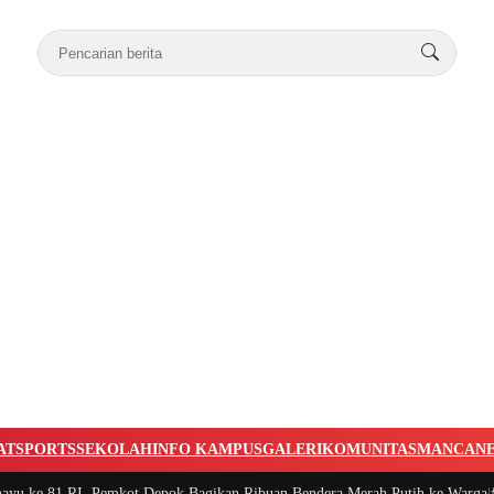
AT
SPORTS
SEKOLAH
INFO KAMPUS
GALERI
KOMUNITAS
MANCAN
ke 81 RI, Pemkot Depok Bagikan Ribuan Bendera Merah Putih ke Warga
|
#3 -
P