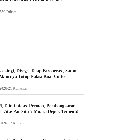
550 Dilihat
ckingi, Disegel Tetap Beroperasi, Satpol
khirnya Tutup Paksa Koat Coffee
 2026
•
21 Komentar
, Diintimidasi Preman, Pembongkaran
i Atas Air Situ 7 Muara Depok Terhenti!
 2026
•
17 Komentar