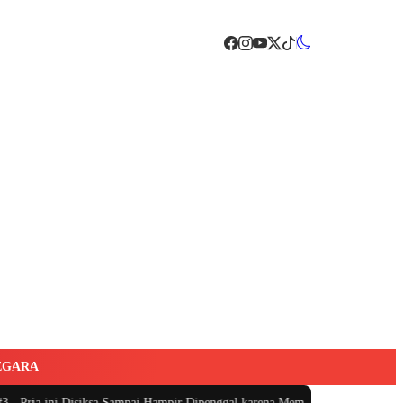
EGARA
ria ini Disiksa Sampai Hampir Dipenggal karena Memastikan Dunia Tahu Ind