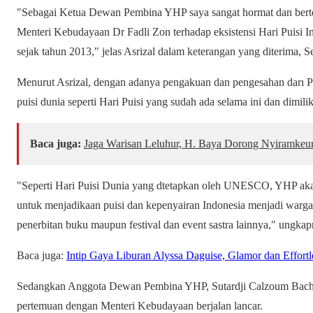
"Sebagai Ketua Dewan Pembina YHP saya sangat hormat dan berte
Menteri Kebudayaan Dr Fadli Zon terhadap eksistensi Hari Puisi I
sejak tahun 2013," jelas Asrizal dalam keterangan yang diterima, S
Menurut Asrizal, dengan adanya pengakuan dan pengesahan darı Pe
puisi dunia seperti Hari Puisi yang sudah ada selama ini dan dimili
Baca juga:
Jaga Warisan Leluhur, H. Baya Dorong Nyiramkeun
"Seperti Hari Puisi Dunia yang dtetapkan oleh UNESCO, YHP akan
untuk menjadikaan puisi dan kepenyairan Indonesia menjadi warga 
penerbitan buku maupun festival dan event sastra lainnya," ungkap
Baca juga:
Intip Gaya Liburan Alyssa Daguise, Glamor dan Effortl
Sedangkan Anggota Dewan Pembina YHP, Sutardji Calzoum Bach
pertemuan dengan Menteri Kebudayaan berjalan lancar.