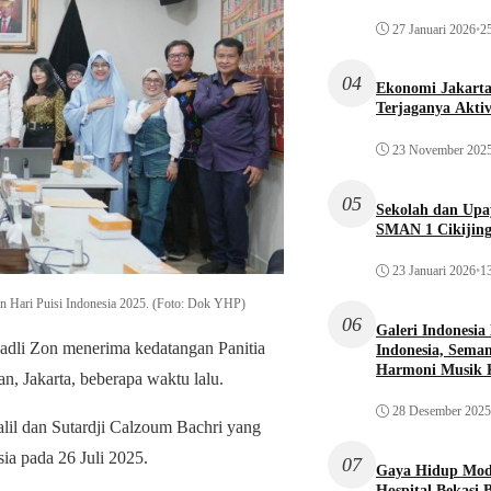
27 Januari 2026
•
25
04
Ekonomi Jakarta 
Terjaganya Akti
23 November 202
05
Sekolah dan Up
SMAN 1 Cikijin
23 Januari 2026
•
13
n Hari Puisi Indonesia 2025. (Foto: Dok YHP)
06
Galeri Indonesia
dli Zon menerima kedatangan Panitia
Indonesia, Seman
Harmoni Musik 
, Jakarta, beberapa waktu lalu.
28 Desember 2025
alil dan Sutardji Calzoum Bachri yang
a pada 26 Juli 2025.
07
Gaya Hidup Mode
Hospital Bekasi 