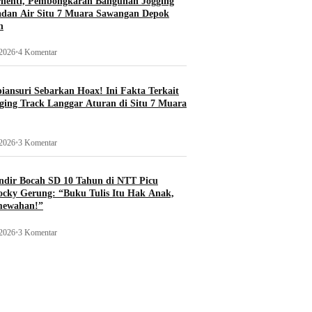
rhenti, Pembongkaran Bangunan Jogging
adan Air Situ 7 Muara Sawangan Depok
n
 2026
•
4 Komentar
ansuri Sebarkan Hoax! Ini Fakta Terkait
ging Track Langgar Aturan di Situ 7 Muara
 2026
•
3 Komentar
ndir Bocah SD 10 Tahun di NTT Picu
ocky Gerung: “Buku Tulis Itu Hak Anak,
mewahan!”
 2026
•
3 Komentar