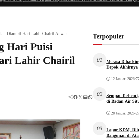
lan Diambil Hari Lahir Chairil Anwar
Terpopuler
 Hari Puisi
ri Lahir Chairil
01
Merasa Dibacking
Depok Akhirnya 
12 Januari 2026
•
77
02
Sempat Terhenti
Facebook
Twitter
Mail
WhatsApp
di Badan Air Si
28 Januari 2026
•
27
03
Lapor KDM, Dii
Bangunan di Atas