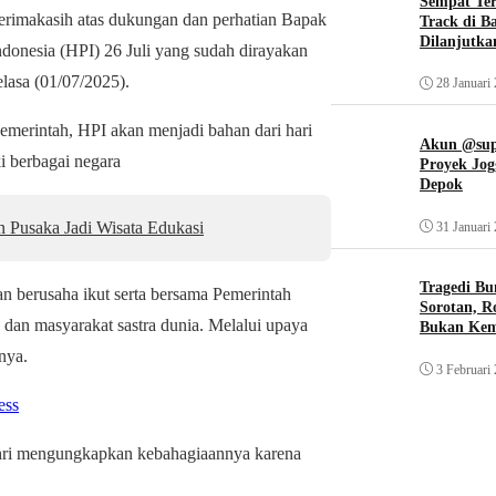
Sempat Te
rimakasih atas dukungan dan perhatian Bapak
Track di B
Dilanjutka
ndonesia (HPI) 26 Juli yang sudah dirayakan
elasa (01/07/2025).
28 Januari
merintah, HPI akan menjadi bahan dari hari
Akun @supi
ki berbagai negara
Proyek Jog
Depok
 Pusaka Jadi Wisata Edukasi
31 Januari
Tragedi Bu
 berusaha ikut serta bersama Pemerintah
Sorotan, R
dan masyarakat sastra dunia. Melalui upaya
Bukan Ke
nya.
3 Februari
ess
ri mengungkapkan kebahagiaannya karena