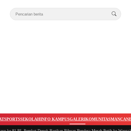
AT
SPORTS
SEKOLAH
INFO KAMPUS
GALERI
KOMUNITAS
MANCAN
e 81 RI, Pemkot Depok Bagikan Ribuan Bendera Merah Putih ke Warga
|
#3 -
P