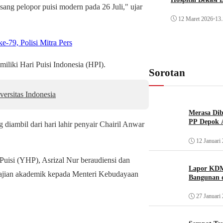
 sang pelopor puisi modern pada 26 Juli," ujar
12 Maret 2026
•
13.
79, Polisi Mitra Pers
iliki Hari Puisi Indonesia (HPI).
Sorotan
ersitas Indonesia
Merasa Diba
PP Depok A
g diambil dari hari lahir penyair Chairil Anwar
12 Januari
Puisi (YHP), Asrizal Nur beraudiensi dan
Lapor KDM
ajian akademik kepada Menteri Kebudayaan
Bangunan d
27 Januari