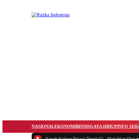
NASIONAL
EKONOMI
BISNIS
GAYA HIDUP
INFO SEH
mbing Moka Jabar Kenali Kuliner Betawi Depok
|
#2 -
Meriahkan Dirgahayu k