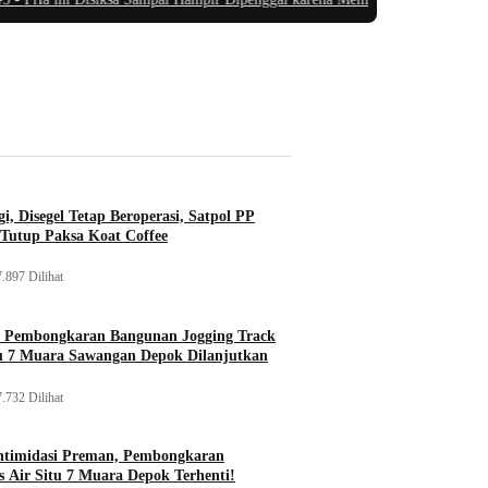
i, Disegel Tetap Beroperasi, Satpol PP
Tutup Paksa Koat Coffee
.897 Dilihat
, Pembongkaran Bangunan Jogging Track
tu 7 Muara Sawangan Depok Dilanjutkan
.732 Dilihat
ntimidasi Preman, Pembongkaran
 Air Situ 7 Muara Depok Terhenti!