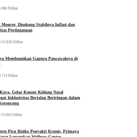
.688 Dilihat
Moncer, Disokong Stabilnya Inflasi dan
vitas Perdagangan
5
•
13.818 Dilihat
aya Membumikan Gapura Pancawaluya di
g
.714 Dilihat
 Kaya, Gelar Konser Kidung Natal
gat Inklusivitas Berjalan Beriringan dalam
Keroncong
•
13.664 Dilihat
rn Picu Risiko Penyakit Kronis, Primaya
Barat Luncurkan Wellness Center