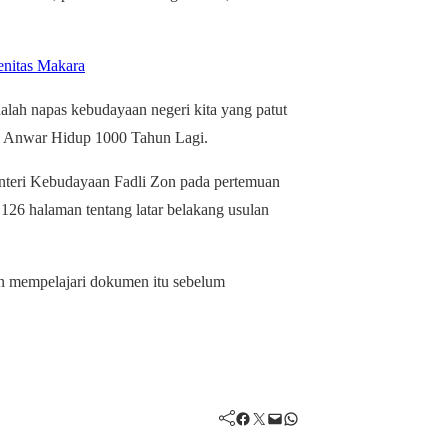
enitas Makara
dalah napas kebudayaan negeri kita yang patut
il Anwar Hidup 1000 Tahun Lagi.
teri Kebudayaan Fadli Zon pada pertemuan
 126 halaman tentang latar belakang usulan
 mempelajari dokumen itu sebelum
Facebook
Twitter
Mail
WhatsApp