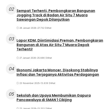
02
Sempat Terhenti, Pembongkaran Bangunan
Jogging Track di Badan Air Situ 7 Muara
Sawangan Depok Dilanjutkan
28 Januari 2026
•
27.732 Dilihat
03
Lapor KDM, Diintimidasi Preman, Pembongkaran
Bangunan di Atas Air Situ 7 Muara Depok
Terhenti!
27 Januari 2026
•
25.686 Dilihat
04
Ekonomi Jakarta Moncer, Disokong Stabilnya
Inflasi dan Terjaganya Aktivitas Perdagangan
23 November 2025
•
13.639 Dilihat
05
Sekolah dan Upaya Membumikan Gapura
Pancawaluya di SMAN 1 Cikijing
23 Januari 2026
•
13.533 Dilihat