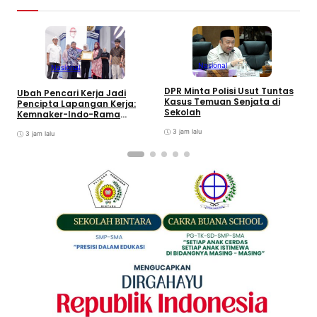
Nasional
Nasional
S
DPR Minta Polisi Usut Tuntas
Ubah Pencari Kerja Jadi
S
Kasus Temuan Senjata di
Pencipta Lapangan Kerja:
T
Sekolah
Kemnaker-Indo-Rama
Dukung Tenaga Kerja Mandiri
3 jam lalu
3 jam lalu