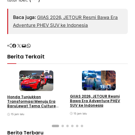
Baca juga:
GIIAS 2026, JETOUR Resmi Bawa Era
Adventure PHEV SUV ke Indonesia
Facebook
Twitter
Mail
WhatsApp
Berita Terkait
Bisnis
Bisnis
GIIAS 2026, JETOUR Resmi
Honda Tunjukkan
T
Bawa Era Adventure PHEV
Transformasi Menuju Era
D
SUV ke Indonesia
BaruLewat Tema Culture
M
Evolved di GIIAS 2026
M
15 jam lalu
15 jam lalu
M
Berita Terbaru