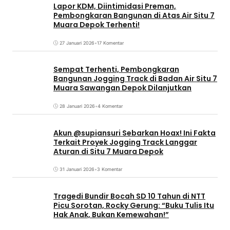
Lapor KDM, Diintimidasi Preman,
Pembongkaran Bangunan di Atas Air Situ 7
Muara Depok Terhenti!
27 Januari 2026
•
17 Komentar
Sempat Terhenti, Pembongkaran
Bangunan Jogging Track di Badan Air Situ 7
Muara Sawangan Depok Dilanjutkan
28 Januari 2026
•
4 Komentar
Akun @supiansuri Sebarkan Hoax! Ini Fakta
Terkait Proyek Jogging Track Langgar
Aturan di Situ 7 Muara Depok
31 Januari 2026
•
3 Komentar
Tragedi Bundir Bocah SD 10 Tahun di NTT
Picu Sorotan, Rocky Gerung: “Buku Tulis Itu
Hak Anak, Bukan Kemewahan!”