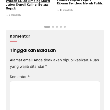
Wadon KOOD Bimbing Moka
M
Ribuan Bendera Merah Putih
Jabar Kenali Kuliner Betawi
I
ke Warga
Depok
H
18 menit lalu
M
6 menit lalu
Komentar
Tinggalkan Balasan
Alamat email Anda tidak akan dipublikasikan.
Ruas
yang wajib ditandai
*
Komentar
*