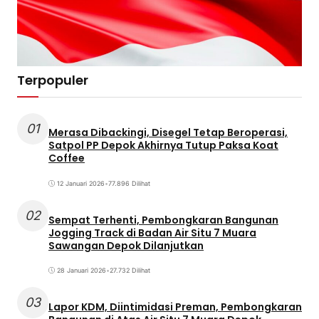
Terpopuler
01
Merasa Dibackingi, Disegel Tetap Beroperasi,
Satpol PP Depok Akhirnya Tutup Paksa Koat
Coffee
12 Januari 2026
•
77.896 Dilihat
02
Sempat Terhenti, Pembongkaran Bangunan
Jogging Track di Badan Air Situ 7 Muara
Sawangan Depok Dilanjutkan
28 Januari 2026
•
27.732 Dilihat
03
Lapor KDM, Diintimidasi Preman, Pembongkaran