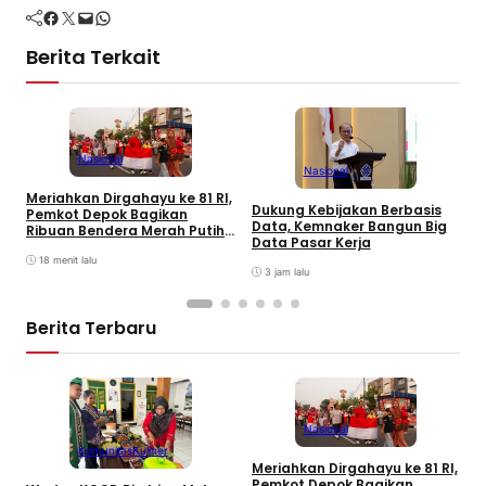
Facebook
Twitter
Mail
WhatsApp
Berita Terkait
Nasional
Nasional
Meriahkan Dirgahayu ke 81 RI,
P
Dukung Kebijakan Berbasis
Pemkot Depok Bagikan
M
Data, Kemnaker Bangun Big
Ribuan Bendera Merah Putih
P
Data Pasar Kerja
ke Warga
18 menit lalu
3 jam lalu
Berita Terbaru
Nasional
Komunitas
Kuliner
P
Meriahkan Dirgahayu ke 81 RI,
H
Pemkot Depok Bagikan