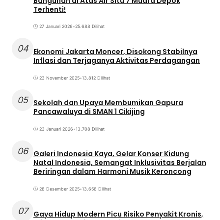
Bangunan di Atas Air Situ 7 Muara Depok
Terhenti!
27 Januari 2026
•
25.688 Dilihat
04
Ekonomi Jakarta Moncer, Disokong Stabilnya
Inflasi dan Terjaganya Aktivitas Perdagangan
23 November 2025
•
13.812 Dilihat
05
Sekolah dan Upaya Membumikan Gapura
Pancawaluya di SMAN 1 Cikijing
23 Januari 2026
•
13.708 Dilihat
06
Galeri Indonesia Kaya, Gelar Konser Kidung
Natal Indonesia, Semangat Inklusivitas Berjalan
Beriringan dalam Harmoni Musik Keroncong
28 Desember 2025
•
13.658 Dilihat
07
Gaya Hidup Modern Picu Risiko Penyakit Kronis,