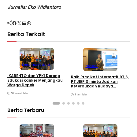
Jurnalis: Eko Widiantoro
Facebook
Twitter
Mail
WhatsApp
Berita Terkait
Komunitas
Nasional
Nasional
IKABENTO dan YPKI Dorong
Raih Predikat Informatif 97,6,
B
Edukasi Kanker Menjangkau
PT JIEP Diminta Jadikan
P
Warga Depok
Keterbukaan Budaya
S
Organisasi
32 menit lalu
1 jam lalu
Berita Terbaru