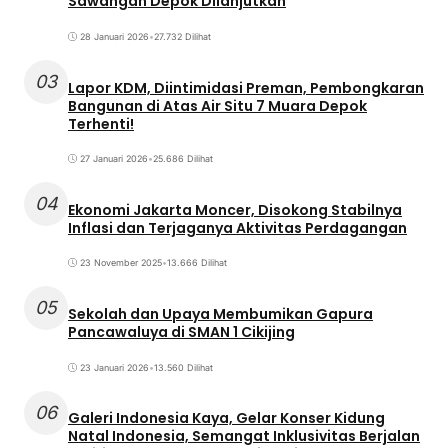
Sawangan Depok Dilanjutkan
28 Januari 2026
•
27.732 Dilihat
03
Lapor KDM, Diintimidasi Preman, Pembongkaran
Bangunan di Atas Air Situ 7 Muara Depok
Terhenti!
27 Januari 2026
•
25.686 Dilihat
04
Ekonomi Jakarta Moncer, Disokong Stabilnya
Inflasi dan Terjaganya Aktivitas Perdagangan
23 November 2025
•
13.666 Dilihat
05
Sekolah dan Upaya Membumikan Gapura
Pancawaluya di SMAN 1 Cikijing
23 Januari 2026
•
13.560 Dilihat
06
Galeri Indonesia Kaya, Gelar Konser Kidung
Natal Indonesia, Semangat Inklusivitas Berjalan