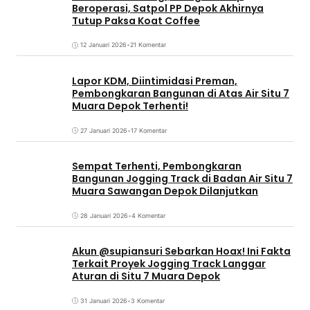
Beroperasi, Satpol PP Depok Akhirnya
Tutup Paksa Koat Coffee
12 Januari 2026
•
21 Komentar
Lapor KDM, Diintimidasi Preman,
Pembongkaran Bangunan di Atas Air Situ 7
Muara Depok Terhenti!
27 Januari 2026
•
17 Komentar
Sempat Terhenti, Pembongkaran
Bangunan Jogging Track di Badan Air Situ 7
Muara Sawangan Depok Dilanjutkan
28 Januari 2026
•
4 Komentar
Akun @supiansuri Sebarkan Hoax! Ini Fakta
Terkait Proyek Jogging Track Langgar
Aturan di Situ 7 Muara Depok
31 Januari 2026
•
3 Komentar