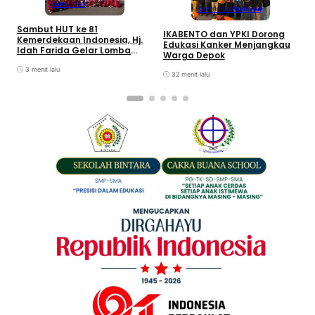
Komunitas
Komunitas
Nasional
Sambut HUT ke 81
IKABENTO dan YPKI Dorong
R
Kemerdekaan Indonesia, Hj.
Edukasi Kanker Menjangkau
P
Idah Farida Gelar Lomba
Warga Depok
K
Senam Ibu-ibu se-
O
Kecamatan Sukamakmur
3 menit lalu
32 menit lalu