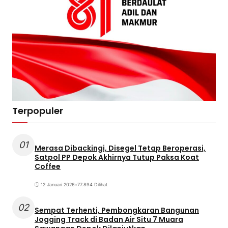
Terpopuler
01
Merasa Dibackingi, Disegel Tetap Beroperasi,
Satpol PP Depok Akhirnya Tutup Paksa Koat
Coffee
12 Januari 2026
•
77.894 Dilihat
02
Sempat Terhenti, Pembongkaran Bangunan
Jogging Track di Badan Air Situ 7 Muara