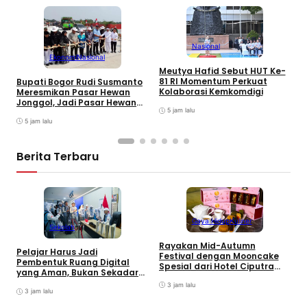
Nasional
Ekonomi
Nasional
Meutya Hafid Sebut HUT Ke-
P
81 RI Momentum Perkuat
Bupati Bogor Rudi Susmanto
M
Kolaborasi Kemkomdigi
Meresmikan Pasar Hewan
K
Jonggol, Jadi Pasar Hewan
5 jam lalu
Terbesar di Jabar
5 jam lalu
Berita Terbaru
Gaya Hidup
Kuliner
Sekolah
Rayakan Mid-Autumn
Pelajar Harus Jadi
Festival dengan Mooncake
Pembentuk Ruang Digital
B
Spesial dari Hotel Ciputra
yang Aman, Bukan Sekadar
M
Jakarta
Pengguna
J
3 jam lalu
3 jam lalu
T