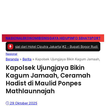
NASIONAL
EKONOMI
BISNIS
GAYA HIDUP
INFO SEHAT
SPORTS
S
al dari Hotel Ciputra Jakarta
|
#2 -
Bupati Bogor Rudi Susmanto Me
Nasional
Beranda
»
Berita
»
Kapolsek Ujungjaya Bikin Kagum Jamaah, Ce
Kapolsek Ujungjaya Bikin
Kagum Jamaah, Ceramah
Hadist di Maulid Ponpes
Mathlaunnajah
29 Oktober 2025