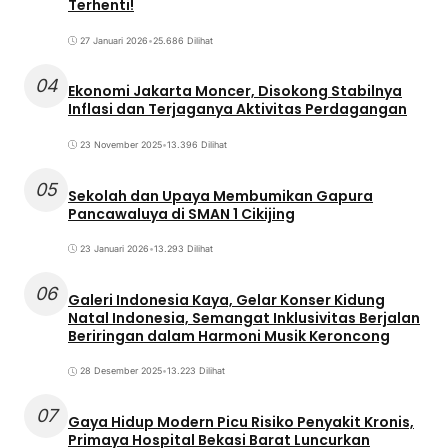
Terhenti!
27 Januari 2026
•
25.686 Dilihat
04
Ekonomi Jakarta Moncer, Disokong Stabilnya
Inflasi dan Terjaganya Aktivitas Perdagangan
23 November 2025
•
13.396 Dilihat
05
Sekolah dan Upaya Membumikan Gapura
Pancawaluya di SMAN 1 Cikijing
23 Januari 2026
•
13.293 Dilihat
06
Galeri Indonesia Kaya, Gelar Konser Kidung
Natal Indonesia, Semangat Inklusivitas Berjalan
Beriringan dalam Harmoni Musik Keroncong
28 Desember 2025
•
13.223 Dilihat
07
Gaya Hidup Modern Picu Risiko Penyakit Kronis,
Primaya Hospital Bekasi Barat Luncurkan