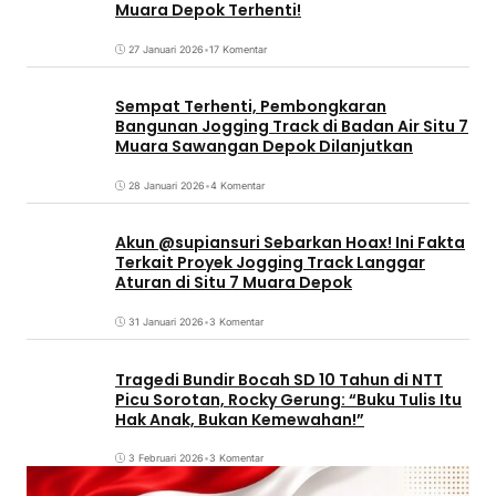
Muara Depok Terhenti!
27 Januari 2026
•
17 Komentar
Sempat Terhenti, Pembongkaran
Bangunan Jogging Track di Badan Air Situ 7
Muara Sawangan Depok Dilanjutkan
28 Januari 2026
•
4 Komentar
Akun @supiansuri Sebarkan Hoax! Ini Fakta
Terkait Proyek Jogging Track Langgar
Aturan di Situ 7 Muara Depok
31 Januari 2026
•
3 Komentar
Tragedi Bundir Bocah SD 10 Tahun di NTT
Picu Sorotan, Rocky Gerung: “Buku Tulis Itu
Hak Anak, Bukan Kemewahan!”
3 Februari 2026
•
3 Komentar