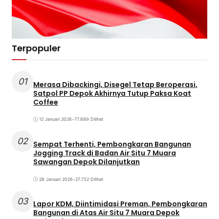
Terpopuler
01
Merasa Dibackingi, Disegel Tetap Beroperasi,
Satpol PP Depok Akhirnya Tutup Paksa Koat
Coffee
12 Januari 2026
•
77.889 Dilihat
02
Sempat Terhenti, Pembongkaran Bangunan
Jogging Track di Badan Air Situ 7 Muara
Sawangan Depok Dilanjutkan
28 Januari 2026
•
27.732 Dilihat
03
Lapor KDM, Diintimidasi Preman, Pembongkaran
Bangunan di Atas Air Situ 7 Muara Depok