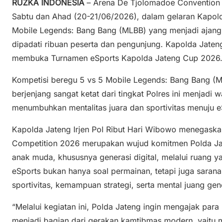
RUZKA INDONESIA
– Arena De Tjolomadoe Convention 
Sabtu dan Ahad (20-21/06/2026), dalam gelaran Kapol
Mobile Legends: Bang Bang (MLBB) yang menjadi ajang
dipadati ribuan peserta dan pengunjung. Kapolda Jateng
membuka Turnamen eSports Kapolda Jateng Cup 2026
Kompetisi beregu 5 vs 5 Mobile Legends: Bang Bang (
berjenjang sangat ketat dari tingkat Polres ini menjadi 
menumbuhkan mentalitas juara dan sportivitas menuju e
Kapolda Jateng Irjen Pol Ribut Hari Wibowo menegaska
Competition 2026 merupakan wujud komitmen Polda Ja
anak muda, khususnya generasi digital, melalui ruang yang
eSports bukan hanya soal permainan, tetapi juga sarana
sportivitas, kemampuan strategi, serta mental juang ge
“Melalui kegiatan ini, Polda Jateng ingin mengajak para
menjadi bagian dari gerakan kamtibmas modern, yaitu 