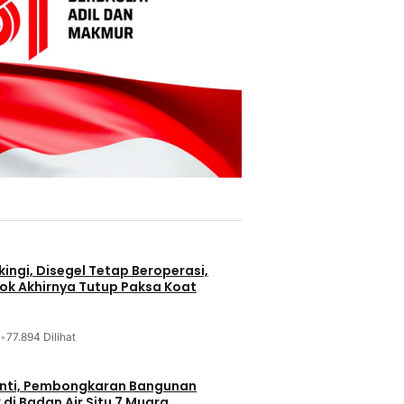
ingi, Disegel Tetap Beroperasi,
ok Akhirnya Tutup Paksa Koat
•
77.894 Dilihat
nti, Pembongkaran Bangunan
di Badan Air Situ 7 Muara