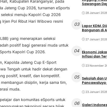
Hall, Kabupaten Karanganyar, pada
Sawangan Dep
da Jateng Cup 2026, turnamen eSports
28 Januari 202
 seleksi menuju Kapolri Cup 2026
 Irjen Pol Ribut Hari Wibowo resmi
03
Lapor KDM, D
.
Bangunan di A
MLBB) yang menerapkan seleksi
27 Januari 202
wadah positif bagi generasi muda untuk
04
Sports Kapolri Cup 2026.
Ekonomi Jakar
Inflasi dan T
n, Kapolda Jateng Cup E-Sport
23 November 2
wa Tengah untuk hadir dekat dengan
 positif, kreatif, dan kompetitif.
05
Sekolah dan 
 membangun disiplin, kerja sama tim,
Pancawaluya d
nerasi muda.
23 Januari 202
 pelajar dan komunitas eSports untuk
06
Galeri Indone
menggunakan teknologi secara bijak,