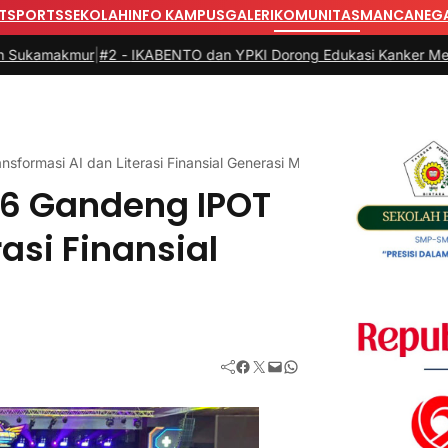
T
SPORTS
SEKOLAH
INFO KAMPUS
GALERI
KOMUNITAS
MANCANEG
r
|
#2 -
IKABENTO dan YPKI Dorong Edukasi Kanker Menjangkau Wa
formasi AI dan Literasi Finansial Generasi Muda eSports
26 Gandeng IPOT
asi Finansial
Facebook
Twitter
Mail
WhatsApp