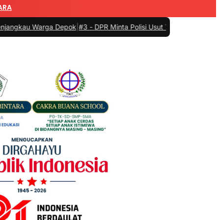
ARA
rga Depok
|
#3 -
DPR Minta Polisi Usut Tuntas Kasus Temuan Senjata 