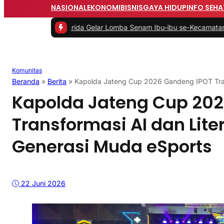
NASIONAL
EKONOMI
BISNIS
GAYA HIDUP
INFO SEHA
. Idah Farida Gelar Lomba Senam Ibu-ibu se-Kecamatan Sukamakmu
Komunitas
Beranda
»
Berita
»
Kapolda Jateng Cup 2026 Gandeng IPOT Trans
Kapolda Jateng Cup 20
Transformasi AI dan Liter
Generasi Muda eSports
22 Juni 2026