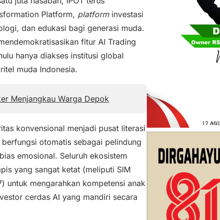
satu juta nasabah, IPOT terus
sformation Platform,
platform
investasi
nologi, dan edukasi bagi generasi muda.
mendemokratisasikan fitur AI Trading
lu hanya diakses institusi global
ritel muda Indonesia.
ker Menjangkau Warga Depok
as konvensional menjadi pusat literasi
ng berfungsi otomatis sebagai pelindung
bias emosional. Seluruh ekosistem
apis yang sangat ketat (meliputi SIM
/7) untuk mengarahkan kompetensi anak
vestor cerdas AI yang mandiri secara