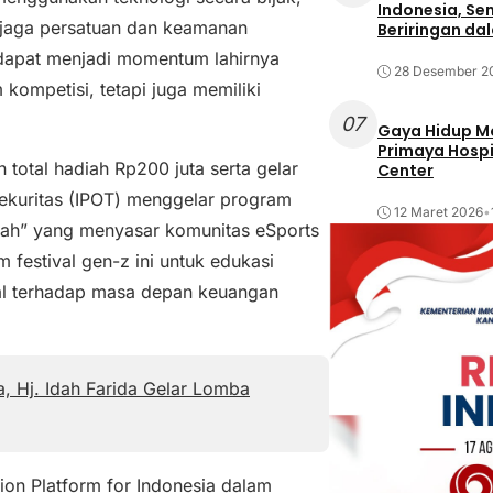
Indonesia, Se
menjaga persatuan dan keamanan
Beriringan da
dapat menjadi momentum lahirnya
28 Desember 2
kompetisi, tetapi juga memiliki
07
Gaya Hidup Mo
Primaya Hospi
otal hadiah Rp200 juta serta gelar
Center
Sekuritas (IPOT) menggelar program
12 Maret 2026
•
piah” yang menyasar komunitas eSports
 festival gen-z ini untuk edukasi
tal terhadap masa depan keuangan
 Hj. Idah Farida Gelar Lomba
on Platform for Indonesia dalam