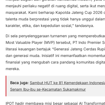
menjauhi perilaku negatif di ruang digital, serta ikut 
masyarakat. Kami berharap Kapolda Jateng Cup 2026 
talenta muda berprestasi yang tidak hanya unggul dalam 
karakter, etika, dan kepedulian sosial,” tandasnya.
Di sela penyelenggaraan turnamen yang memperebutkan t
Most Valuable Player (MVP) tersebut, PT Indo Premier 
literasi keuangan bertajuk “Generasi Jateng Cerdas Ru
dan generasi muda. Inisiatif ini memanfaatkan momentum
finansial yang mengubah cara pandang komunitas digi
mereka.
Baca juga:
Sambut HUT ke 81 Kemerdekaan Indonesia,
Senam Ibu-ibu se-Kecamatan Sukamakmur
IPOT hadir membawa misi besar sebagai AI Transformati