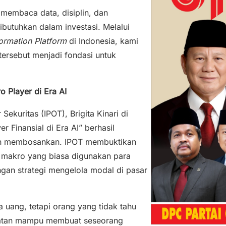
membaca data, disiplin, dan
ibutuhkan dalam investasi. Melalui
formation
Platform
di Indonesia, kami
rsebut menjadi fondasi untuk
 Player di Era AI
ekuritas (IPOT), Brigita Kinari di
 Finansial di Era AI” berhasil
dan membosankan. IPOT membuktikan
k makro yang biasa digunakan para
ngan strategi mengelola modal di pasar
a uang, tetapi orang yang tidak tahu
buatan mampu membuat seseorang