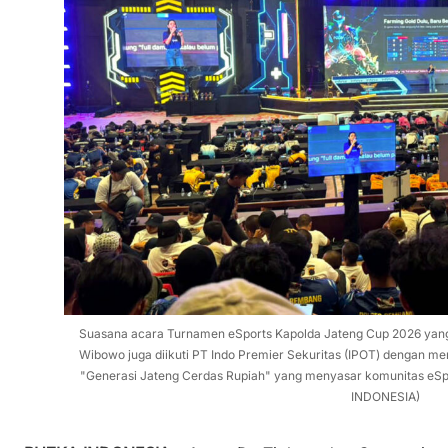
Suasana acara Turnamen eSports Kapolda Jateng Cup 2026 yang d
Wibowo juga diikuti PT Indo Premier Sekuritas (IPOT) dengan me
"Generasi Jateng Cerdas Rupiah" yang menyasar komunitas eSp
INDONESIA)