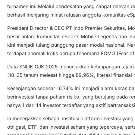
turnamen ini. Melalui pendekatan yang sangat relevan 
berhasil menjaring minat ratusan anggota komunitas eSpo
President Director & CEO PT Indo Premier Sekuritas, M
besar antara komunitas eSports Mobile Legends dan inv
kini menjadi tulang punggung pasar modal nasional. Namu
terdapat anomali kritis berupa fenomena FOMO (Fear of 
Data SNLIK OJK 2025 menunjukkan ketimpangan tajam.
(18–25 tahun) melesat hingga 89,96%, literasi finansi
Kesenjangan sebesar 16,74% ini menjadi alarm keras ba
berinvestasi tanpa paham risiko, yang berujung pada re
hanya 1 dari 14 investor terdaftar yang aktif bertransaks
Ia menegaskan sebagai institusi platform investasi yang
obligasi, ETF, dan investasi saham yang tepercaya, ser