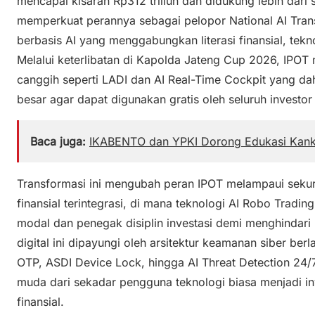
mencapai kisaran Rp312 triliun dan didukung lebih dari 
memperkuat perannya sebagai pelopor National AI Tran
berbasis AI yang menggabungkan literasi finansial, tek
Melalui keterlibatan di Kapolda Jateng Cup 2026, IPOT 
canggih seperti LADI dan AI Real-Time Cockpit yang dahu
besar agar dapat digunakan gratis oleh seluruh investor 
Baca juga:
IKABENTO dan YPKI Dorong Edukasi Kan
Transformasi ini mengubah peran IPOT melampaui sekurit
finansial terintegrasi, di mana teknologi AI Robo Tradi
modal dan penegak disiplin investasi demi menghindari 
digital ini dipayungi oleh arsitektur keamanan siber berl
OTP, ASDI Device Lock, hingga AI Threat Detection 24
muda dari sekadar pengguna teknologi biasa menjadi in
finansial.