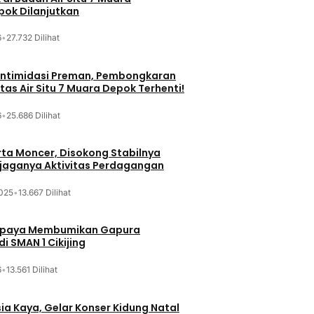
ok Dilanjutkan
6
•
27.732 Dilihat
iintimidasi Preman, Pembongkaran
tas Air Situ 7 Muara Depok Terhenti!
6
•
25.686 Dilihat
ta Moncer, Disokong Stabilnya
erjaganya Aktivitas Perdagangan
025
•
13.667 Dilihat
Upaya Membumikan Gapura
i SMAN 1 Cikijing
6
•
13.561 Dilihat
sia Kaya, Gelar Konser Kidung Natal