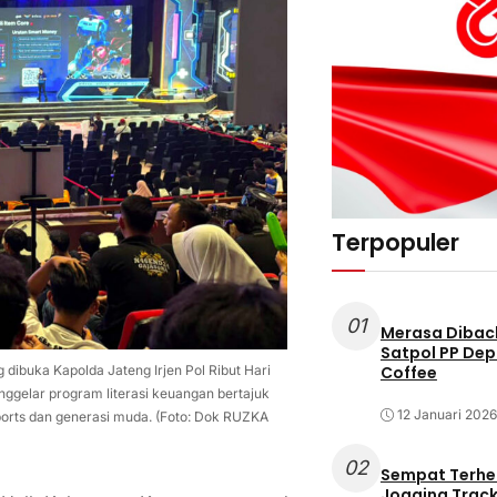
Terpopuler
01
Merasa Diback
Satpol PP Dep
Coffee
ibuka Kapolda Jateng Irjen Pol Ribut Hari
nggelar program literasi keuangan bertajuk
12 Januari 2026
orts dan generasi muda. (Foto: Dok RUZKA
02
Sempat Terhe
Jogging Track 