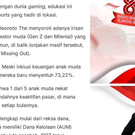
dengan dunia
gaming
, edukasi ini
rts yang hadir di lokasi.
oleonoto The menyoroti adanya irisan
estor muda (Gen Z dan Milenial) yang
n, di balik lonjakan masif tersebut,
Missing Out).
 Meski inklusi keuangan anak muda
al mereka baru menyentuh 73,22%.
hwa 1 dari 5 anak muda nekat
ndahnya keaktifan pasar, di mana
i setiap bulannya.
 lengkap mulai dari reksa dana,
ta memiliki Dana Kelolaan (AUM)