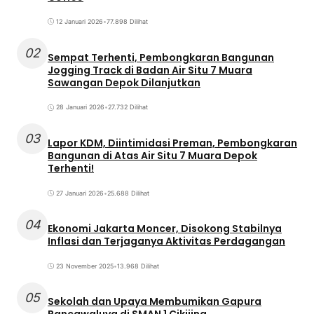
12 Januari 2026
•
77.898 Dilihat
02
Sempat Terhenti, Pembongkaran Bangunan
Jogging Track di Badan Air Situ 7 Muara
Sawangan Depok Dilanjutkan
28 Januari 2026
•
27.732 Dilihat
03
Lapor KDM, Diintimidasi Preman, Pembongkaran
Bangunan di Atas Air Situ 7 Muara Depok
Terhenti!
27 Januari 2026
•
25.688 Dilihat
04
Ekonomi Jakarta Moncer, Disokong Stabilnya
Inflasi dan Terjaganya Aktivitas Perdagangan
23 November 2025
•
13.968 Dilihat
05
Sekolah dan Upaya Membumikan Gapura