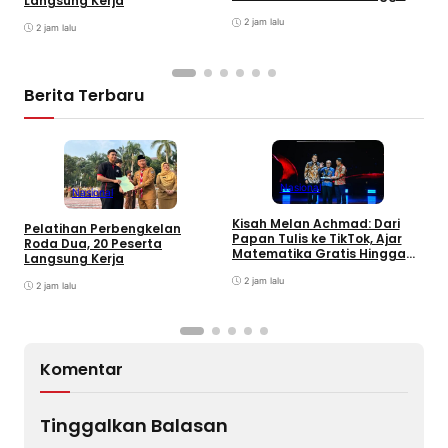
Langsung Kerja
K
Jutaan Views
C
2 jam lalu
2 jam lalu
Berita Terbaru
Nasional
Nasional
Kisah Melan Achmad: Dari
T
Pelatihan Perbengkelan
Papan Tulis ke TikTok, Ajar
P
Roda Dua, 20 Peserta
Matematika Gratis Hingga
d
Langsung Kerja
Jutaan Views
D
2 jam lalu
2 jam lalu
Komentar
Tinggalkan Balasan