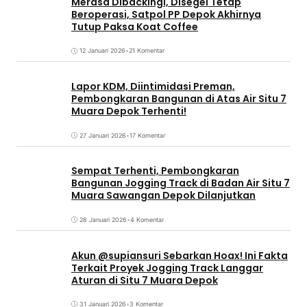
Merasa Dibackingi, Disegel Tetap
Beroperasi, Satpol PP Depok Akhirnya
Tutup Paksa Koat Coffee
12 Januari 2026
•
21 Komentar
Lapor KDM, Diintimidasi Preman,
Pembongkaran Bangunan di Atas Air Situ 7
Muara Depok Terhenti!
27 Januari 2026
•
17 Komentar
Sempat Terhenti, Pembongkaran
Bangunan Jogging Track di Badan Air Situ 7
Muara Sawangan Depok Dilanjutkan
28 Januari 2026
•
4 Komentar
Akun @supiansuri Sebarkan Hoax! Ini Fakta
Terkait Proyek Jogging Track Langgar
Aturan di Situ 7 Muara Depok
31 Januari 2026
•
3 Komentar