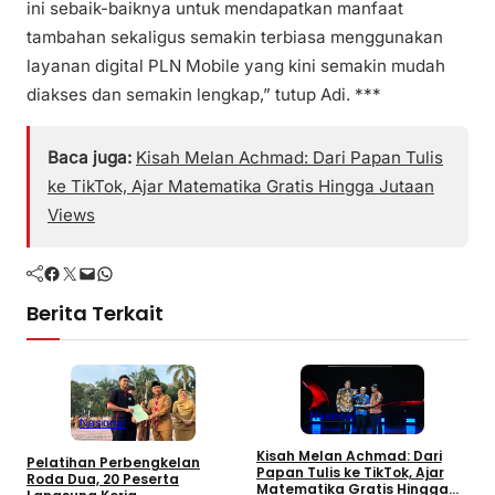
ini sebaik-baiknya untuk mendapatkan manfaat
tambahan sekaligus semakin terbiasa menggunakan
layanan digital PLN Mobile yang kini semakin mudah
diakses dan semakin lengkap,” tutup Adi. ***
Baca juga:
Kisah Melan Achmad: Dari Papan Tulis
ke TikTok, Ajar Matematika Gratis Hingga Jutaan
Views
Facebook
Twitter
Mail
WhatsApp
Berita Terkait
Nasional
Nasional
Kisah Melan Achmad: Dari
Pelatihan Perbengkelan
P
Papan Tulis ke TikTok, Ajar
Roda Dua, 20 Peserta
A
Matematika Gratis Hingga