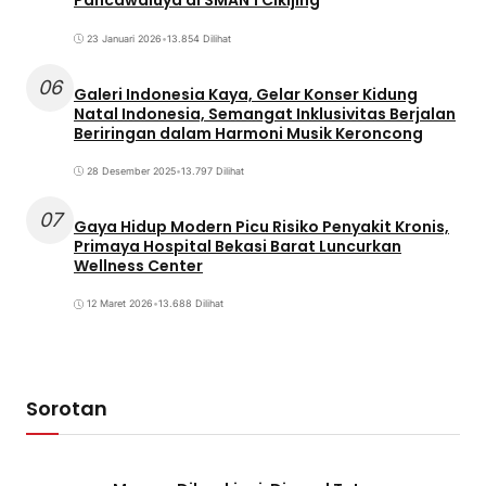
Pancawaluya di SMAN 1 Cikijing
23 Januari 2026
•
13.854 Dilihat
06
Galeri Indonesia Kaya, Gelar Konser Kidung
Natal Indonesia, Semangat Inklusivitas Berjalan
Beriringan dalam Harmoni Musik Keroncong
28 Desember 2025
•
13.797 Dilihat
07
Gaya Hidup Modern Picu Risiko Penyakit Kronis,
Primaya Hospital Bekasi Barat Luncurkan
Wellness Center
12 Maret 2026
•
13.688 Dilihat
Sorotan