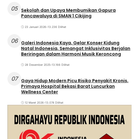
05
Sekolah dan Upaya Membumikan Gapura
Pancawaluya di SMAN 1 Cikijing
23 Januari 2026
•
13.236 Dilihat
06
Galeri Indonesia Kaya, Gelar Konser Kidung
Natal Indonesia, Semangat Inklusivitas Berjalan
Beriringan dalam Harmoni Musik Keroncong
28 Desember 2025
•
13.166 Dilihat
07
Gaya Hidup Modern Picu Risiko Penyakit Kronis,
Primaya Hospital Bekasi Barat Luncurkan
Wellness Center
12 Maret 2026
•
13.074 Dilihat