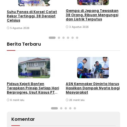
Mancanegara
Mancanegara
Gempa di Jepang Tewaskan
Suhu Panas di Korsel Catat
P
38 Orang, Ribuan Mengungsi
Rekor Tertinggi, 38 Derajat
D
dan Listrik Terputus
Celsius
G
M
3 Agustus 2026
5 Agustus 2026
Berita Terbaru
Nasional
Nasional
P
P
Pidsus Kejati Banten
ASN Kemnaker Diminta Harus
S
Terapkan Prinsip Setiap Hari
Hasilkan Dampak Nyata bagi
P
Berprogres, Usut Kasus PT
Masyarakat
ABM
6 menit lalu
26 menit lalu
Komentar