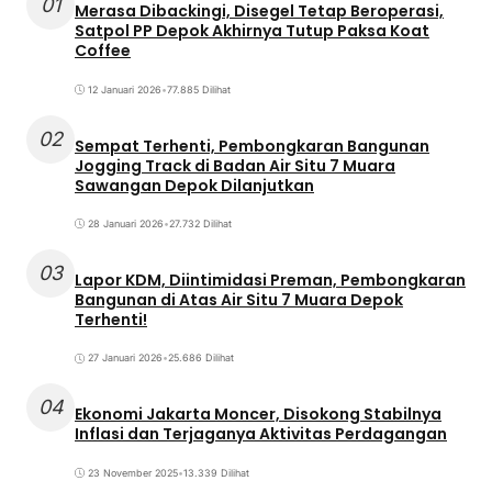
01
Merasa Dibackingi, Disegel Tetap Beroperasi,
Satpol PP Depok Akhirnya Tutup Paksa Koat
Coffee
12 Januari 2026
•
77.885 Dilihat
02
Sempat Terhenti, Pembongkaran Bangunan
Jogging Track di Badan Air Situ 7 Muara
Sawangan Depok Dilanjutkan
28 Januari 2026
•
27.732 Dilihat
03
Lapor KDM, Diintimidasi Preman, Pembongkaran
Bangunan di Atas Air Situ 7 Muara Depok
Terhenti!
27 Januari 2026
•
25.686 Dilihat
04
Ekonomi Jakarta Moncer, Disokong Stabilnya
Inflasi dan Terjaganya Aktivitas Perdagangan
23 November 2025
•
13.339 Dilihat