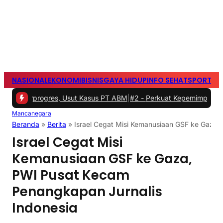
NASIONAL
EKONOMI
BISNIS
GAYA HIDUP
INFO SEHAT
SPORTS
S
erprogres, Usut Kasus PT ABM
|
#2 -
Perkuat Kepemimpinan Perempuan
Mancanegara
Beranda
»
Berita
»
Israel Cegat Misi Kemanusiaan GSF ke Gaza,
Israel Cegat Misi
Kemanusiaan GSF ke Gaza,
PWI Pusat Kecam
Penangkapan Jurnalis
Indonesia