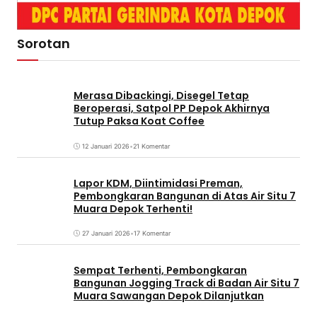
Sorotan
Merasa Dibackingi, Disegel Tetap
Beroperasi, Satpol PP Depok Akhirnya
Tutup Paksa Koat Coffee
12 Januari 2026
•
21 Komentar
Lapor KDM, Diintimidasi Preman,
Pembongkaran Bangunan di Atas Air Situ 7
Muara Depok Terhenti!
27 Januari 2026
•
17 Komentar
Sempat Terhenti, Pembongkaran
Bangunan Jogging Track di Badan Air Situ 7
Muara Sawangan Depok Dilanjutkan