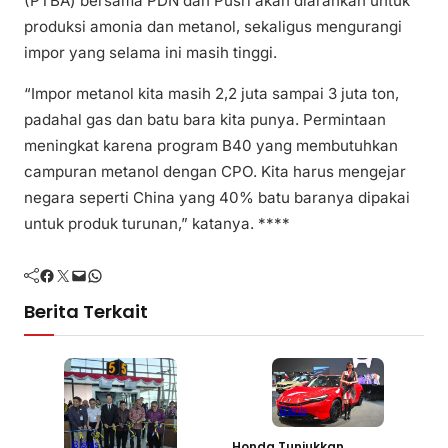
(PTBA) bersama PDN dan Pusri akan diarahkan untuk
produksi amonia dan metanol, sekaligus mengurangi
impor yang selama ini masih tinggi.
“Impor metanol kita masih 2,2 juta sampai 3 juta ton,
padahal gas dan batu bara kita punya. Permintaan
meningkat karena program B40 yang membutuhkan
campuran metanol dengan CPO. Kita harus mengejar
negara seperti China yang 40% batu baranya dipakai
untuk produk turunan,” katanya. ****
Facebook
Twitter
Mail
WhatsApp
Berita Terkait
Bisnis
G
Honda Tunjukkan
Bisnis