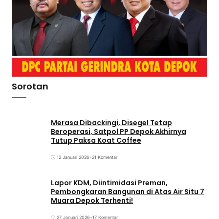
Sorotan
Merasa Dibackingi, Disegel Tetap
Beroperasi, Satpol PP Depok Akhirnya
Tutup Paksa Koat Coffee
12 Januari 2026
•
21 Komentar
Lapor KDM, Diintimidasi Preman,
Pembongkaran Bangunan di Atas Air Situ 7
Muara Depok Terhenti!
27 Januari 2026
•
17 Komentar