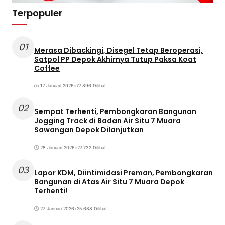
Terpopuler
01
Merasa Dibackingi, Disegel Tetap Beroperasi,
Satpol PP Depok Akhirnya Tutup Paksa Koat
Coffee
12 Januari 2026
•
77.896 Dilihat
02
Sempat Terhenti, Pembongkaran Bangunan
Jogging Track di Badan Air Situ 7 Muara
Sawangan Depok Dilanjutkan
28 Januari 2026
•
27.732 Dilihat
03
Lapor KDM, Diintimidasi Preman, Pembongkaran
Bangunan di Atas Air Situ 7 Muara Depok
Terhenti!
27 Januari 2026
•
25.688 Dilihat