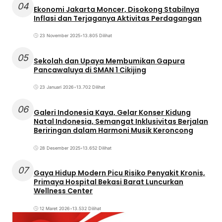
04
Ekonomi Jakarta Moncer, Disokong Stabilnya
Inflasi dan Terjaganya Aktivitas Perdagangan
23 November 2025
•
13.805 Dilihat
05
Sekolah dan Upaya Membumikan Gapura
Pancawaluya di SMAN 1 Cikijing
23 Januari 2026
•
13.702 Dilihat
06
Galeri Indonesia Kaya, Gelar Konser Kidung
Natal Indonesia, Semangat Inklusivitas Berjalan
Beriringan dalam Harmoni Musik Keroncong
28 Desember 2025
•
13.652 Dilihat
07
Gaya Hidup Modern Picu Risiko Penyakit Kronis,
Primaya Hospital Bekasi Barat Luncurkan
Wellness Center
12 Maret 2026
•
13.532 Dilihat