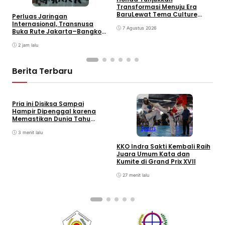
B
Transformasi Menuju Era
S
BaruLewat Tema Culture
Perluas Jaringan
Evolved di GIIAS 2026
Internasional, Transnusa
7 Agustus 2026
Buka Rute Jakarta–Bangkok
via Suvarnabhumi
2 jam lalu
Berita Terbaru
Pria ini Disiksa Sampai
Hampir Dipenggal karena
Memastikan Dunia Tahu
Indonesia Merdeka dan
Sports
Hampir Tidak Ada yang
3 menit lalu
Mengingatnya
D
KKO Indra Sakti Kembali Raih
D
Juara Umum Kata dan
D
Kumite di Grand Prix XVII
27 menit lalu