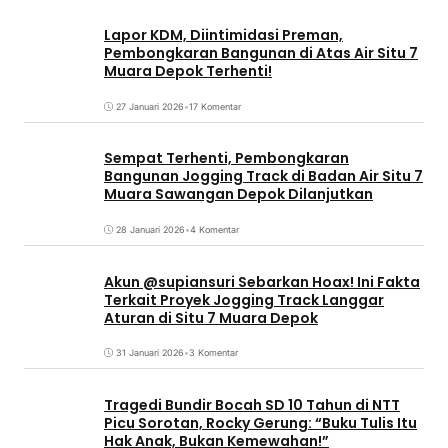
Lapor KDM, Diintimidasi Preman,
Pembongkaran Bangunan di Atas Air Situ 7
Muara Depok Terhenti!
27 Januari 2026
•
17 Komentar
Sempat Terhenti, Pembongkaran
Bangunan Jogging Track di Badan Air Situ 7
Muara Sawangan Depok Dilanjutkan
28 Januari 2026
•
4 Komentar
Akun @supiansuri Sebarkan Hoax! Ini Fakta
Terkait Proyek Jogging Track Langgar
Aturan di Situ 7 Muara Depok
31 Januari 2026
•
3 Komentar
Tragedi Bundir Bocah SD 10 Tahun di NTT
Picu Sorotan, Rocky Gerung: “Buku Tulis Itu
Hak Anak, Bukan Kemewahan!”