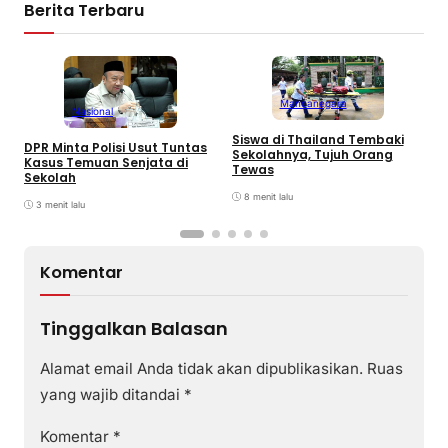
Berita Terbaru
Mancanegara
Nasional
P
Siswa di Thailand Tembaki
DPR Minta Polisi Usut Tuntas
P
Sekolahnya, Tujuh Orang
Kasus Temuan Senjata di
A
Tewas
Sekolah
8 menit lalu
3 menit lalu
Komentar
Tinggalkan Balasan
Alamat email Anda tidak akan dipublikasikan.
Ruas
yang wajib ditandai
*
Komentar
*