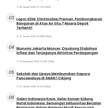
28 Januari 2026
•
27.732 Dilihat
03
Lapor KDM, Diintimidasi Preman, Pembongkaran
Bangunan di Atas Air Situ 7 Muara Depok
Terhenti!
27 Januari 2026
•
25.686 Dilihat
04
Ekonomi Jakarta Moncer, Disokong Stabilnya
Inflasi dan Terjaganya Aktivitas Perdagangan
23 November 2025
•
13.618 Dilihat
05
Sekolah dan Upaya Membumikan Gapura
Pancawaluya di SMAN 1 Cikijing
23 Januari 2026
•
13.512 Dilihat
06
Galeri Indonesia Kaya, Gelar Konser Kidung
Natal Indonesia, Semangat Inklusivitas Berjalan
Beriringan dalam Harmoni Musik Keroncong