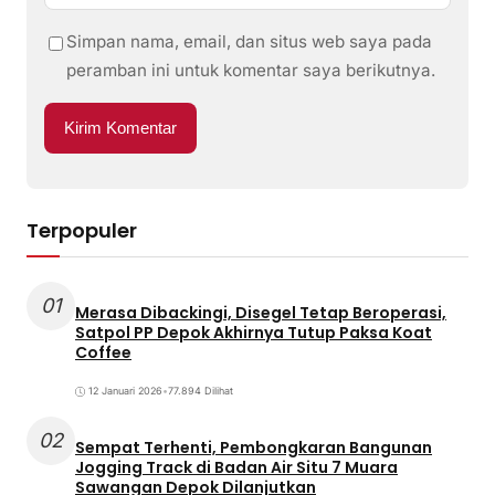
Simpan nama, email, dan situs web saya pada
peramban ini untuk komentar saya berikutnya.
Terpopuler
01
Merasa Dibackingi, Disegel Tetap Beroperasi,
Satpol PP Depok Akhirnya Tutup Paksa Koat
Coffee
12 Januari 2026
•
77.894 Dilihat
02
Sempat Terhenti, Pembongkaran Bangunan
Jogging Track di Badan Air Situ 7 Muara
Sawangan Depok Dilanjutkan