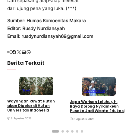
Dan sepasang alap-alap melesat
dari ujung pena yang luka. (***)
Sumber: Humas Komoenitas Makara
Editor: Rusdy Nurdiansyah
Email: rusdynurdiansyah69@gmail.com
Facebook
Twitter
Mail
WhatsApp
Berita Terkait
Galeri
Galeri
Nasional
Wayangan Ruwat Hutan
Jaga Warisan Leluhur, H.
akan Digelar di Hutan
M
Baya Dorong Nyiramkeun
Universitas Indonesia
Pusaka Jadi Wisata Edukasi
6 Agustus 2026
3 Agustus 2026