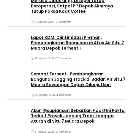
Merasa Dibackingi, Disegel Tetap
Beroperasi, Satpol PP Depok Akhirnya
Tutup Paksa Koat Coffee
12 Januari 2026
•
21 Komentar
Lapor KDM, Diintimidasi Preman,
Pembongkaran Bangunan di Atas Air Situ 7
Muara Depok Terhenti!
27 Januari 2026
•
17 Komentar
Sempat Terhenti, Pembongkaran
Bangunan Jogging Track di Badan Air Situ 7
Muara Sawangan Depok Dilanjutkan
28 Januari 2026
•
4 Komentar
Akun @supiansuri Sebarkan Hoax! Ini Fakta
Terkait Proyek Jogging Track Langgar
Aturan di Situ 7 Muara Depok
31 Januari 2026
•
3 Komentar