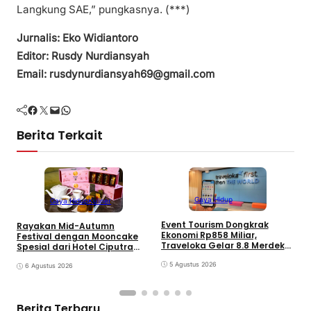
Langkung SAE,” pungkasnya. (***)
Jurnalis: Eko Widiantoro
Editor: Rusdy Nurdiansyah
Email: rusdynurdiansyah69@gmail.com
Facebook
Twitter
Mail
WhatsApp
Berita Terkait
Gaya Hidup
Gaya Hidup
Kuliner
B
Event Tourism Dongkrak
Rayakan Mid-Autumn
B
Ekonomi Rp858 Miliar,
Festival dengan Mooncake
I
Traveloka Gelar 8.8 Merdeka
Spesial dari Hotel Ciputra
Sale
Jakarta
5 Agustus 2026
6 Agustus 2026
Berita Terbaru