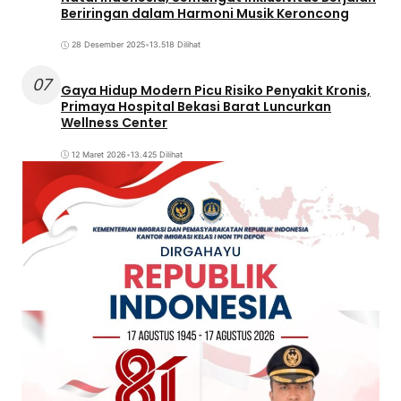
Beriringan dalam Harmoni Musik Keroncong
28 Desember 2025
•
13.518 Dilihat
07
Gaya Hidup Modern Picu Risiko Penyakit Kronis,
Primaya Hospital Bekasi Barat Luncurkan
Wellness Center
12 Maret 2026
•
13.425 Dilihat