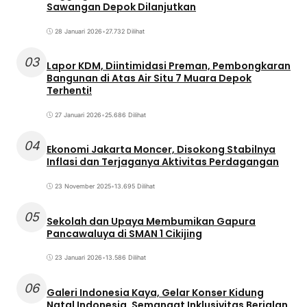
Sawangan Depok Dilanjutkan
28 Januari 2026
•
27.732 Dilihat
03
Lapor KDM, Diintimidasi Preman, Pembongkaran
Bangunan di Atas Air Situ 7 Muara Depok
Terhenti!
27 Januari 2026
•
25.686 Dilihat
04
Ekonomi Jakarta Moncer, Disokong Stabilnya
Inflasi dan Terjaganya Aktivitas Perdagangan
23 November 2025
•
13.695 Dilihat
05
Sekolah dan Upaya Membumikan Gapura
Pancawaluya di SMAN 1 Cikijing
23 Januari 2026
•
13.586 Dilihat
06
Galeri Indonesia Kaya, Gelar Konser Kidung
Natal Indonesia, Semangat Inklusivitas Berjalan