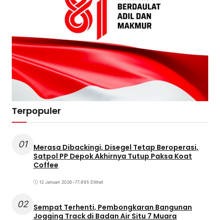
Terpopuler
01
Merasa Dibackingi, Disegel Tetap Beroperasi,
Satpol PP Depok Akhirnya Tutup Paksa Koat
Coffee
12 Januari 2026
•
77.895 Dilihat
02
Sempat Terhenti, Pembongkaran Bangunan
Jogging Track di Badan Air Situ 7 Muara