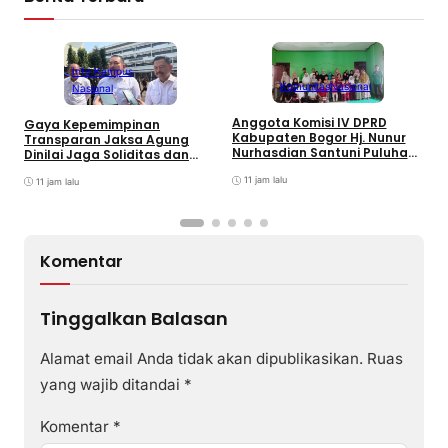
Info Kampus
Komunitas
Nasional
Nasional
Anggota Komisi IV DPRD
Gaya Kepemimpinan
T
Kabupaten Bogor Hj. Nunur
Transparan Jaksa Agung
K
Nurhasdian Santuni Puluhan
Dinilai Jaga Soliditas dan
B
Anak Yatim
Fokus Jajaran Korps
K
11 jam lalu
Adhyaksa
11 jam lalu
I
Komentar
Tinggalkan Balasan
Alamat email Anda tidak akan dipublikasikan.
Ruas
yang wajib ditandai
*
Komentar
*