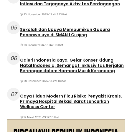
Inflasi dan Terjaganya Aktivitas Perdagangan
23 November 2025
•
13.443 Dilihat
05
Sekolah dan Upaya Membumikan Gapura
Pancawaluya di SMAN 1 Cikijing
23 Januari 2026
•
13.340 Dilihat
06
Galeri Indonesia Kaya, Gelar Konser Kidung
Natal Indonesia, Semangat Inklusivitas Berjalan
Beriringan dalam Harmoni Musik Keroncong
28 Desember 2025
•
13.271 Dilihat
07
Gaya Hidup Modern Picu Risiko Penyakit Kronis,
Primaya Hospital Bekasi Barat Luncurkan
Wellness Center
12 Maret 2026
•
13.177 Dilihat