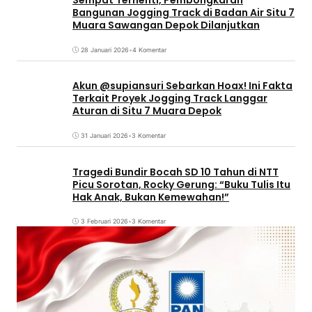
Sempat Terhenti, Pembongkaran
Bangunan Jogging Track di Badan Air Situ 7
Muara Sawangan Depok Dilanjutkan
28 Januari 2026
•
4 Komentar
Akun @supiansuri Sebarkan Hoax! Ini Fakta
Terkait Proyek Jogging Track Langgar
Aturan di Situ 7 Muara Depok
31 Januari 2026
•
3 Komentar
Tragedi Bundir Bocah SD 10 Tahun di NTT
Picu Sorotan, Rocky Gerung: “Buku Tulis Itu
Hak Anak, Bukan Kemewahan!”
3 Februari 2026
•
3 Komentar