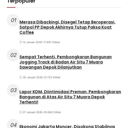
Terpopuler
01
Merasa Dibackingi, Disegel Tetap Beroperasi,
Satpol PP Depok Akhirnya Tutup Paksa Koat
Coffee
12 Januari 2026
•
77.891 Dilihat
02
Sempat Terhenti, Pembongkaran Bangunan
Jogging Track di Badan Air Situ 7 Muara
Sawangan Depok Dilanjutkan
28 Januari 2026
•
27.732 Dilihat
03
Lapor KDM, Diintimidasi Preman, Pembongkaran
Bangunan di Atas Air Situ 7 Muara Depok
Terhenti!
27 Januari 2026
•
25.686 Dilihat
04
Ekonomi Jakarta Moncer, Disokong Stabilnya