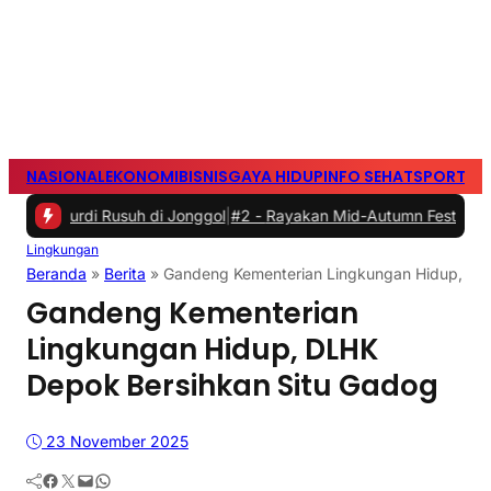
NASIONAL
EKONOMI
BISNIS
GAYA HIDUP
INFO SEHAT
SPORTS
S
di Rusuh di Jonggol
|
#2 -
Rayakan Mid-Autumn Festival dengan Moon
Lingkungan
Beranda
»
Berita
»
Gandeng Kementerian Lingkungan Hidup, DL
Gandeng Kementerian
Lingkungan Hidup, DLHK
Depok Bersihkan Situ Gadog
23 November 2025
Facebook
Twitter
Mail
WhatsApp