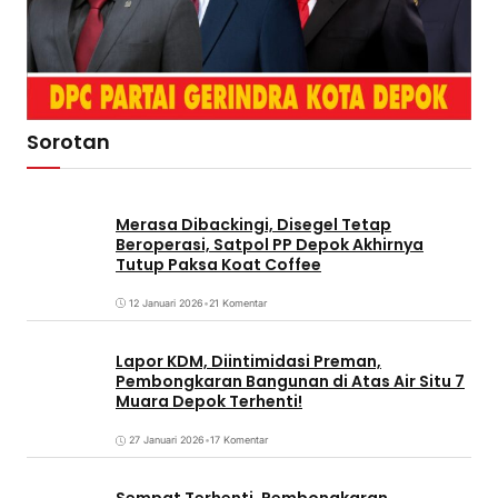
Sorotan
Merasa Dibackingi, Disegel Tetap
Beroperasi, Satpol PP Depok Akhirnya
Tutup Paksa Koat Coffee
12 Januari 2026
•
21 Komentar
Lapor KDM, Diintimidasi Preman,
Pembongkaran Bangunan di Atas Air Situ 7
Muara Depok Terhenti!
27 Januari 2026
•
17 Komentar