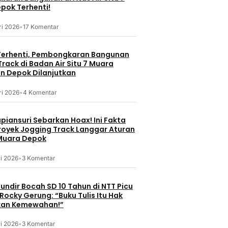
pok Terhenti!
ri 2026
•
17 Komentar
erhenti, Pembongkaran Bangunan
rack di Badan Air Situ 7 Muara
 Depok Dilanjutkan
ri 2026
•
4 Komentar
piansuri Sebarkan Hoax! Ini Fakta
Proyek Jogging Track Langgar Aturan
 Muara Depok
i 2026
•
3 Komentar
undir Bocah SD 10 Tahun di NTT Picu
Rocky Gerung: “Buku Tulis Itu Hak
kan Kemewahan!”
i 2026
•
3 Komentar