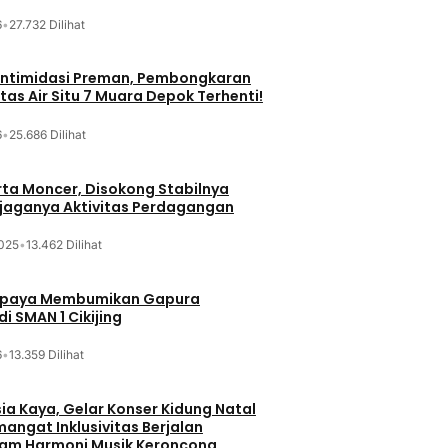
6
•
27.732 Dilihat
iintimidasi Preman, Pembongkaran
tas Air Situ 7 Muara Depok Terhenti!
6
•
25.686 Dilihat
ta Moncer, Disokong Stabilnya
erjaganya Aktivitas Perdagangan
025
•
13.462 Dilihat
Upaya Membumikan Gapura
i SMAN 1 Cikijing
6
•
13.359 Dilihat
sia Kaya, Gelar Konser Kidung Natal
mangat Inklusivitas Berjalan
lam Harmoni Musik Keroncong