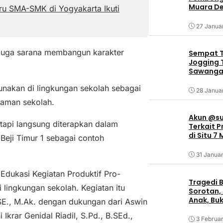
Muara De
u SMA-SMK di Yogyakarta Ikuti
27 Janua
pi juga sarana membangun karakter
Sempat T
Jogging T
Sawangan
unakan di lingkungan sekolah sebagai
28 Janua
laman sekolah.
Akun @su
tetapi langsung diterapkan dalam
Terkait 
di Situ 7
Beji Timur 1 sebagai contoh
31 Januar
 Edukasi Kegiatan Produktif Pro-
Tragedi B
lingkungan sekolah. Kegiatan itu
Sorotan, 
Anak, Bu
 SE., M.Ak. dengan dukungan dari Aswin
Ikrar Genidal Riadil, S.Pd., B.SEd.,
3 Februar