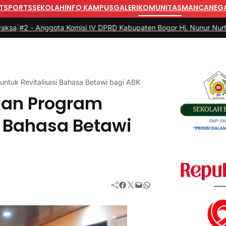
T
SPORTS
SEKOLAH
INFO KAMPUS
GALERI
KOMUNITAS
MANCANEG
ggota Komisi IV DPRD Kabupaten Bogor Hj. Nunur Nurhasdian Santu
ntuk Revitalisasi Bahasa Betawi bagi ABK
kan Program
i Bahasa Betawi
Facebook
Twitter
Mail
WhatsApp