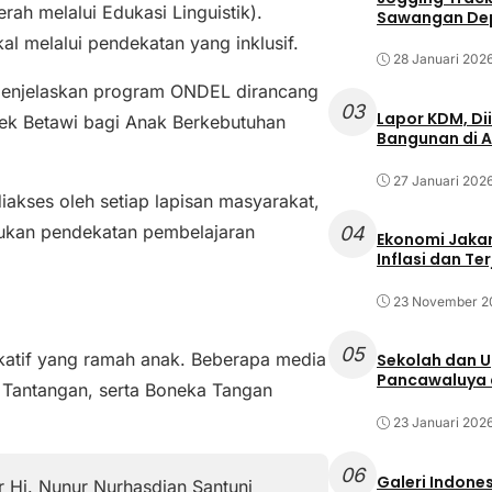
rah melalui Edukasi Linguistik).
Sawangan Dep
al melalui pendekatan yang inklusif.
28 Januari 202
, menjelaskan program ONDEL dirancang
03
Lapor KDM, D
lek Betawi bagi Anak Berkebutuhan
Bangunan di A
27 Januari 202
iakses oleh setiap lapisan masyarakat,
ukan pendekatan pembelajaran
04
Ekonomi Jakar
Inflasi dan T
23 November 2
05
katif yang ramah anak. Beberapa media
Sekolah dan 
Pancawaluya d
tu Tantangan, serta Boneka Tangan
23 Januari 202
06
Galeri Indone
Hj. Nunur Nurhasdian Santuni