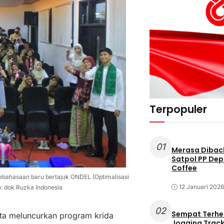
Terpopuler
01
Merasa Diback
Satpol PP Dep
Coffee
ebahasaan baru bertajuk ONDEL (Optimalisasi
12 Januari 2026
to: dok Ruzka Indonesia
02
Sempat Terhe
rta meluncurkan program krida
Jogging Track 