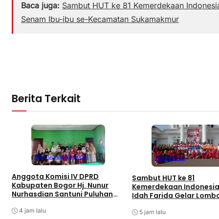
Baca juga:
Sambut HUT ke 81 Kemerdekaan Indonesia,
Senam Ibu-ibu se-Kecamatan Sukamakmur
Berita Terkait
Komunitas
Nasional
Komunitas
Anggota Komisi IV DPRD
Sambut HUT ke 81
Kabupaten Bogor Hj. Nunur
Kemerdekaan Indonesia,
Nurhasdian Santuni Puluhan
Idah Farida Gelar Lomb
Anak Yatim
Senam Ibu-ibu se-Kec
4 jam lalu
Sukamakmur
5 jam lalu