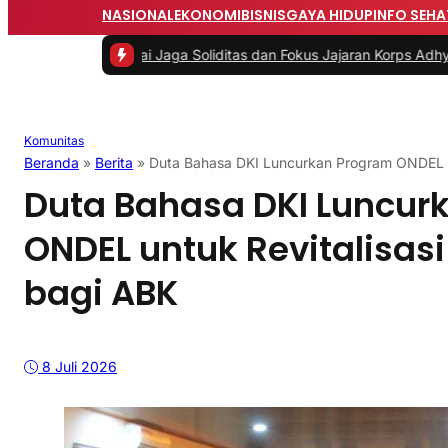
NASIONAL
EKONOMI
BISNIS
GAYA HIDUP
INFO SEHA
 Dinilai Jaga Soliditas dan Fokus Jajaran Korps Adhyaksa
|
#2 -
An
Komunitas
Beranda
»
Berita
»
Duta Bahasa DKI Luncurkan Program ONDEL u
Duta Bahasa DKI Luncur
ONDEL untuk Revitalisas
bagi ABK
8 Juli 2026