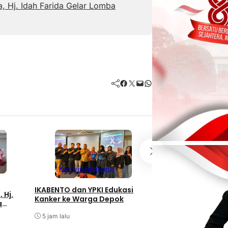
 Hj. Idah Farida Gelar Lomba
Facebook
Twitter
Mail
WhatsApp
Komunitas
Nasional
Komunitas
IKABENTO dan YPKI Edukasi
 Hj.
Kanker ke Warga Depok
Cerita Rama: Nari
a
Bisa Jaga Anak, 
amatan
5 jam lalu
1%