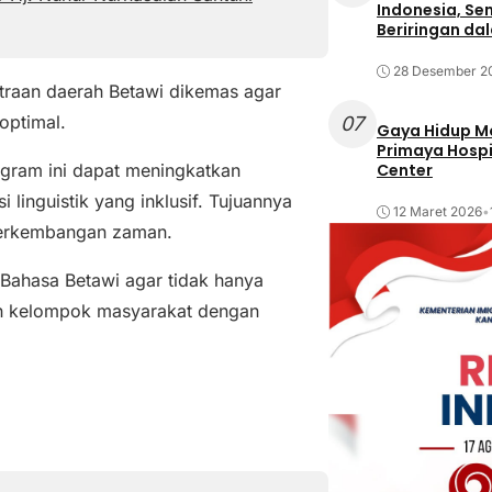
Indonesia, Se
Beriringan da
28 Desember 2
astraan daerah Betawi dikemas agar
optimal.
07
Gaya Hidup Mo
Primaya Hospi
Center
gram ini dapat meningkatkan
linguistik yang inklusif. Tujuannya
12 Maret 2026
•
perkembangan zaman.
an Bahasa Betawi agar tidak hanya
leh kelompok masyarakat dengan