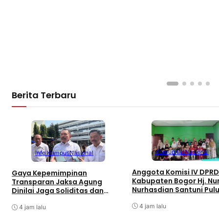
Berita Terbaru
Komunitas
Nasional
Info Kampus
Nasional
Anggota Komisi IV DPRD
Gaya Kepemimpinan
Kabupaten Bogor Hj. Nu
Transparan Jaksa Agung
Nurhasdian Santuni Pul
Dinilai Jaga Soliditas dan
Anak Yatim
Fokus Jajaran Korps Adhyaksa
4 jam lalu
4 jam lalu