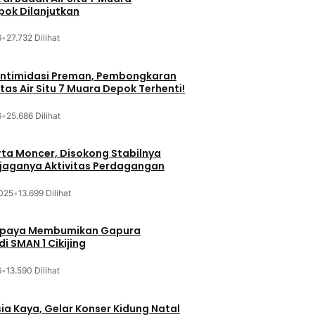
ok Dilanjutkan
6
•
27.732 Dilihat
iintimidasi Preman, Pembongkaran
tas Air Situ 7 Muara Depok Terhenti!
6
•
25.686 Dilihat
ta Moncer, Disokong Stabilnya
erjaganya Aktivitas Perdagangan
025
•
13.699 Dilihat
Upaya Membumikan Gapura
i SMAN 1 Cikijing
6
•
13.590 Dilihat
sia Kaya, Gelar Konser Kidung Natal