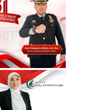
Komunitas
PII Ukur Indeks Keinsinyuran
k Maxim Biar
Daerah Jelang Jadi Tuan
Komisi Cuma
Rumah CAFEO 44 di Bandung