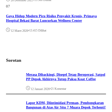
28 Desember 2025
07
Gaya Hidup Modern Picu Risiko Penyakit Kronis, Primaya
Hospital Bekasi Barat Luncurkan Wellness Center
•
13.415 Dilihat
12 Maret 2026
Sorotan
Merasa Dibackingi, Disegel Tetap Beroperasi, Satpol
PP Depok Akhirnya Tutup Paksa Koat Coffee
•
21 Komentar
12 Januari 2026
Lapor KDM, Diintimidasi Preman, Pembongkaran
Bangunan di Atas Air Situ 7 Muara Depok Terhenti!