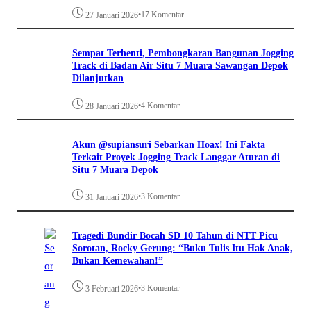
•
17 Komentar
27 Januari 2026
Sempat Terhenti, Pembongkaran Bangunan Jogging
Track di Badan Air Situ 7 Muara Sawangan Depok
Dilanjutkan
•
4 Komentar
28 Januari 2026
Akun @supiansuri Sebarkan Hoax! Ini Fakta
Terkait Proyek Jogging Track Langgar Aturan di
Situ 7 Muara Depok
•
3 Komentar
31 Januari 2026
Tragedi Bundir Bocah SD 10 Tahun di NTT Picu
Sorotan, Rocky Gerung: “Buku Tulis Itu Hak Anak,
Bukan Kemewahan!”
•
3 Komentar
3 Februari 2026