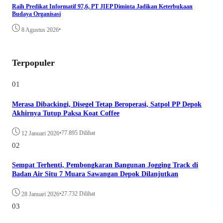
Raih Predikat Informatif 97,6, PT JIEP Diminta Jadikan Keterbukaan
Budaya Organisasi
•
8 Agustus 2026
Terpopuler
01
Merasa Dibackingi, Disegel Tetap Beroperasi, Satpol PP Depok
Akhirnya Tutup Paksa Koat Coffee
•
77.895 Dilihat
12 Januari 2026
02
Sempat Terhenti, Pembongkaran Bangunan Jogging Track di
Badan Air Situ 7 Muara Sawangan Depok Dilanjutkan
•
27.732 Dilihat
28 Januari 2026
03