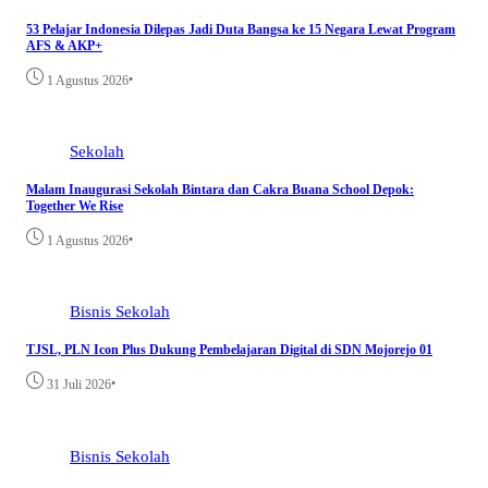
53 Pelajar Indonesia Dilepas Jadi Duta Bangsa ke 15 Negara Lewat Program
AFS & AKP+
•
1 Agustus 2026
Sekolah
Malam Inaugurasi Sekolah Bintara dan Cakra Buana School Depok:
Together We Rise
•
1 Agustus 2026
Bisnis
Sekolah
TJSL, PLN Icon Plus Dukung Pembelajaran Digital di SDN Mojorejo 01
•
31 Juli 2026
Bisnis
Sekolah