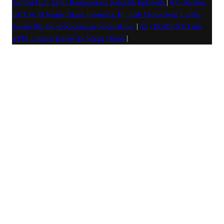
Sambut HUT ke 81 Kemerdekaan Republik Indonesia
|
#4 -
Sambut
HUT ke 81 Kemerdekaan Indonesia, Hj. Idah Farida Gelar Lomba
Senam Ibu-ibu se-Kecamatan Sukamakmur
|
#5 -
IKABENTO dan
YPKI Edukasi Kanker ke Warga Depok
|