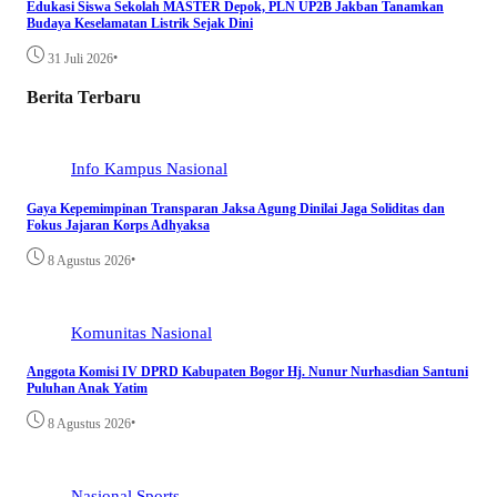
Edukasi Siswa Sekolah MASTER Depok, PLN UP2B Jakban Tanamkan
Budaya Keselamatan Listrik Sejak Dini
•
31 Juli 2026
Berita Terbaru
Info Kampus
Nasional
Gaya Kepemimpinan Transparan Jaksa Agung Dinilai Jaga Soliditas dan
Fokus Jajaran Korps Adhyaksa
•
8 Agustus 2026
Komunitas
Nasional
Anggota Komisi IV DPRD Kabupaten Bogor Hj. Nunur Nurhasdian Santuni
Puluhan Anak Yatim
•
8 Agustus 2026
Nasional
Sports