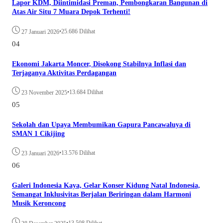
Lapor KDM, Diintimidasi Preman, Pembongkaran Bangunan di
Atas Air Situ 7 Muara Depok Terhenti!
•
25.686 Dilihat
27 Januari 2026
04
Ekonomi Jakarta Moncer, Disokong Stabilnya Inflasi dan
Terjaganya Aktivitas Perdagangan
•
13.684 Dilihat
23 November 2025
05
Sekolah dan Upaya Membumikan Gapura Pancawaluya di
SMAN 1 Cikijing
•
13.576 Dilihat
23 Januari 2026
06
Galeri Indonesia Kaya, Gelar Konser Kidung Natal Indonesia,
Semangat Inklusivitas Berjalan Beriringan dalam Harmoni
Musik Keroncong
•
13.508 Dilihat