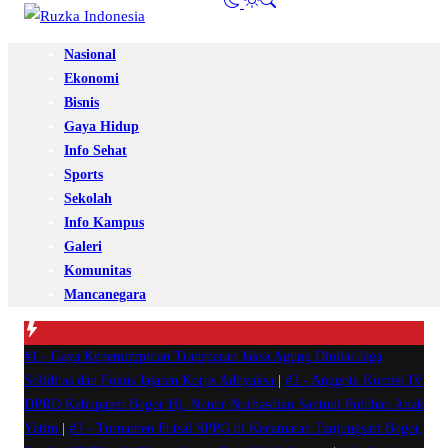
Nasional
Ekonomi
Bisnis
Gaya Hidup
Info Sehat
Sports
Sekolah
Info Kampus
Galeri
Komunitas
Mancanegara
#1 -
Gaya Kepemimpinan Transparan Jaksa Agung Dinilai Jaga
Soliditas dan Fokus Jajaran Korps Adhyaksa
|
#2 -
Anggota Komisi IV
DPRD Kabupaten Bogor Hj. Nunur Nurhasdian Santuni Puluhan Anak
Yatim
|
#3 -
Turnamen Futsal SPPG di Kecamatan Tanjungsari Bogor,