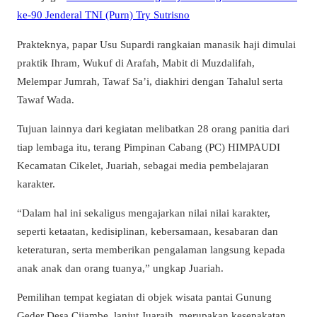
ke-90 Jenderal TNI (Purn) Try Sutrisno
Prakteknya, papar Usu Supardi rangkaian manasik haji dimulai
praktik Ihram, Wukuf di Arafah, Mabit di Muzdalifah,
Melempar Jumrah, Tawaf Sa’i, diakhiri dengan Tahalul serta
Tawaf Wada.
Tujuan lainnya dari kegiatan melibatkan 28 orang panitia dari
tiap lembaga itu, terang Pimpinan Cabang (PC) HIMPAUDI
Kecamatan Cikelet, Juariah, sebagai media pembelajaran
karakter.
“Dalam hal ini sekaligus mengajarkan nilai nilai karakter,
seperti ketaatan, kedisiplinan, kebersamaan, kesabaran dan
keteraturan, serta memberikan pengalaman langsung kepada
anak anak dan orang tuanya,” ungkap Juariah.
Pemilihan tempat kegiatan di objek wisata pantai Gunung
Geder Desa Cijambe, lanjut Juaraih, merupakan kesepakatan