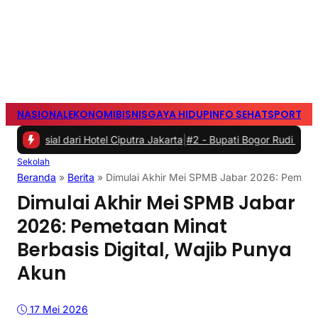
NASIONAL
EKONOMI
BISNIS
GAYA HIDUP
INFO SEHAT
SPORTS
S
l dari Hotel Ciputra Jakarta
|
#2 -
Bupati Bogor Rudi Susmanto Mer
Sekolah
Beranda
»
Berita
»
Dimulai Akhir Mei SPMB Jabar 2026: Pemetaa
Dimulai Akhir Mei SPMB Jabar
2026: Pemetaan Minat
Berbasis Digital, Wajib Punya
Akun
17 Mei 2026