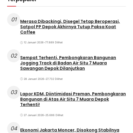
01
Merasa Dibackingi, Disegel Tetap Beroperasi,
Satpol PP Depok Akhirnya Tutup Paksa Koat
Coffee
12 Januari 2026
•
77.889 Dilihat
02
Sempat Terhenti, Pembongkaran Bangunan
Jogging Track di Badan Air Situ 7 Muara
Sawangan Depok Dilanjutkan
28 Januari 2026
•
27.732 Dilihat
03
Lapor KDM, Diintimidasi Preman, Pembongkaran
Bangunan di Atas Air Situ 7 Muara Depok
Terhenti!
27 Januari 2026
•
25.686 Dilihat
04
Ekonomi Jakarta Moncer, Disokong Stabilnya