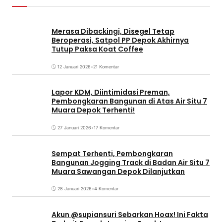
Merasa Dibackingi, Disegel Tetap
Beroperasi, Satpol PP Depok Akhirnya
Tutup Paksa Koat Coffee
12 Januari 2026
•
21 Komentar
Lapor KDM, Diintimidasi Preman,
Pembongkaran Bangunan di Atas Air Situ 7
Muara Depok Terhenti!
27 Januari 2026
•
17 Komentar
Sempat Terhenti, Pembongkaran
Bangunan Jogging Track di Badan Air Situ 7
Muara Sawangan Depok Dilanjutkan
28 Januari 2026
•
4 Komentar
Akun @supiansuri Sebarkan Hoax! Ini Fakta