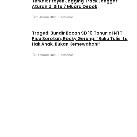
Terkait Proyek Jogging Track Langgar
Aturan di Situ 7 Muara Depok
31 Januari 2026
•
3 Komentar
Tragedi Bundir Bocah SD 10 Tahun di NTT
Picu Sorotan, Rocky Gerung: “Buku Tulis Itu
Hak Anak, Bukan Kemewahan!”
3 Februari 2026
•
3 Komentar