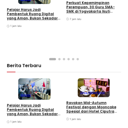
Perkuat Kepemimpinan
P
Perempuan, 30 Guru SMA-
Pelajar Harus Jadi
S
SMK di Yogyakarta Ikuti
Pembentuk Ruang Digital
P
Pelatihan Kepemimpinan
yang Aman, Bukan Sekadar
7 jam lalu
Pengguna
1 jam lalu
Berita Terbaru
Gaya Hidup
Kuliner
Sekolah
Rayakan Mid-Autumn
Pelajar Harus Jadi
Festival dengan Mooncake
Pembentuk Ruang Digital
B
Spesial dari Hotel Ciputra
yang Aman, Bukan Sekadar
M
Jakarta
Pengguna
J
1 jam lalu
1 jam lalu
T