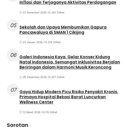
Inflasi dan Terjaganya Aktivitas Perdagangan
23 November 2025
•
13.381 Dilihat
05
Sekolah dan Upaya Membumikan Gapura
Pancawaluya di SMAN 1 Cikijing
23 Januari 2026
•
13.279 Dilihat
06
Galeri Indonesia Kaya, Gelar Konser Kidung
Natal Indonesia, Semangat Inklusivitas Berjalan
Beriringan dalam Harmoni Musik Keroncong
28 Desember 2025
•
13.207 Dilihat
07
Gaya Hidup Modern Picu Risiko Penyakit Kronis,
Primaya Hospital Bekasi Barat Luncurkan
Wellness Center
12 Maret 2026
•
13.115 Dilihat
Sorotan